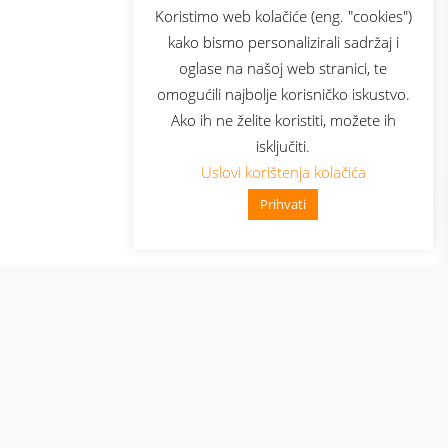
sluga
Prijava za newsletter
Koristimo web kolačiće (eng. "cookies")
kako bismo personalizirali sadržaj i
oglase na našoj web stranici, te
elecom
omogućili najbolje korisničko iskustvo.
Ako ih ne želite koristiti, možete ih
isključiti.
Uslovi korištenja kolačića
Prihvati
👋 Zdravo, kako mogu pomoći