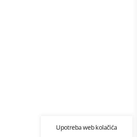
Program lojalnosti
Upotreba web kolačića
com
Bonus plus