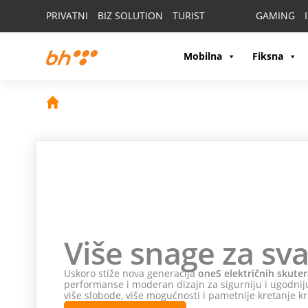
PRIVATNI
BIZ SOLUTION
TURIST
GAMING
Mobilna
Fiksna
Više snage za sva
Uskoro stiže nova generacija
oneS električnih skuter
performanse i moderan dizajn za sigurniju i ugodniju
više slobode, više mogućnosti i pametnije kretanje kr