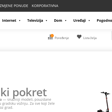
IZMJENE PONUDE
KORPORATIVNA
Internet
Televizija
Dom
Uređaji
Pogodno
0
Poređenje
Lista želja
ki pokret
a
— snažniji modeli, pouzdane
 gradsku vožnju. Za sve koji žele
oz grad.