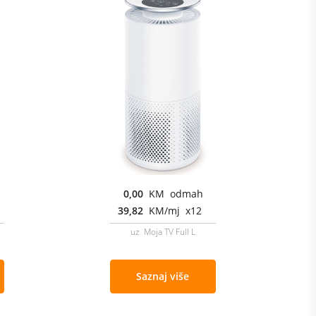
0,00
KM odmah
39,82
KM/mj x12
uz Moja TV Full L
Saznaj više