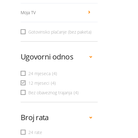
Moja TV
Gotovinsko plaćanje (bez paketa)
Ugovorni odnos
24 mjeseca
(4)
12 mjeseci
(4)
Bez obaveznog trajanja
(4)
Broj rata
24 rate