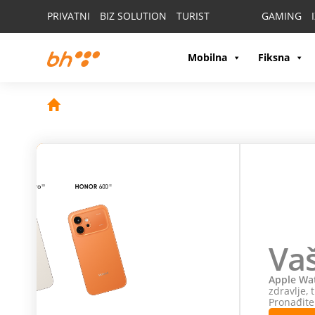
PRIVATNI
BIZ SOLUTION
TURIST
GAMING
Mobilna
Fiksna
Vaš partner u po
Apple Watch
spaja stil, inovaciju i napredne funkcij
zdravlje, treninge i obaveze, ostanite povezani i budi
Pronađite model koji odgovara vašem načinu života.