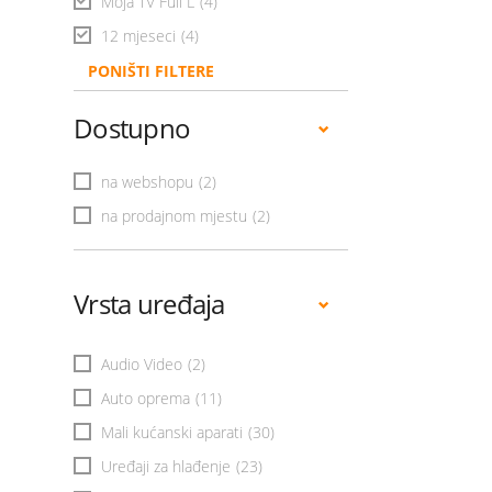
Moja TV Full L
(4)
12 mjeseci
(4)
PONIŠTI FILTERE
Dostupno
na webshopu
(2)
na prodajnom mjestu
(2)
Vrsta uređaja
Audio Video
(2)
Auto oprema
(11)
Mali kućanski aparati
(30)
Uređaji za hlađenje
(23)