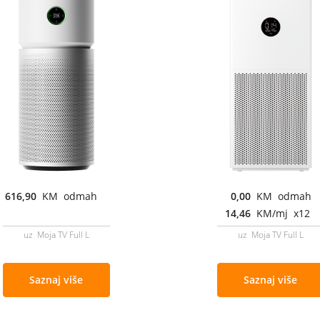
616,90
KM odmah
0,00
KM odmah
14,46
KM/mj x12
uz Moja TV Full L
uz Moja TV Full L
Saznaj više
Saznaj više