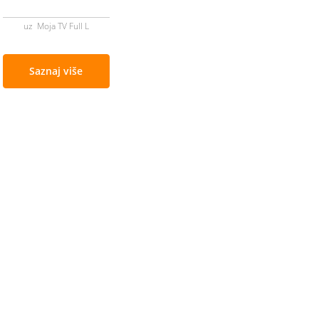
uz Moja TV Full L
Saznaj više