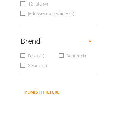
12 rata
(4)
Jednokratno plaćanje
(4)
Brend
Beko
(1)
Beurer
(1)
Xiaomi
(2)
PONIŠTI FILTERE
Administracija
B2B