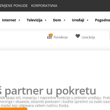
IZMJENE PONUDE
KORPORATIVNA
Internet
Televizija
Dom
Uređaji
Pogodno
0
Poređenje
Lista želja
kretu
e u jednom uređaju. Pratite svoje
te spremni za svaki izazov.