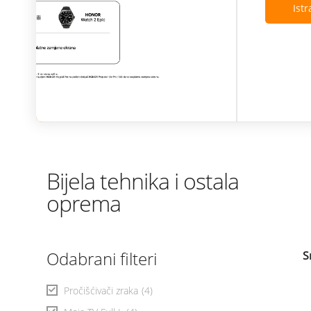
Istraži ponudu
Bijela tehnika i ostala
oprema
Odabrani filteri
S
Pročišćivači zraka
(4)