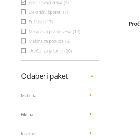
Pročišćivači zraka
(4)
Električni šporeti
(7)
Frižideri
(17)
Proč
Mašina za pranje veša
(14)
Mašina za posuđe
(6)
Uređaji za grijanje
(20)
Odaberi paket
Mobilna
Fiksna
Internet