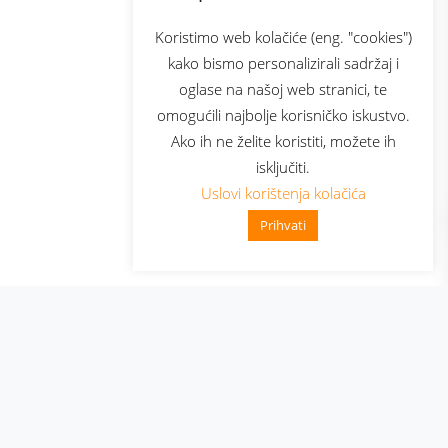
com
Bonus plus
sluga
Prijava za newsletter
Koristimo web kolačiće (eng. "cookies")
kako bismo personalizirali sadržaj i
oglase na našoj web stranici, te
elecom
omogućili najbolje korisničko iskustvo.
Ako ih ne želite koristiti, možete ih
isključiti.
Uslovi korištenja kolačića
Prihvati
👋 Zdravo, kako mogu pomoći?