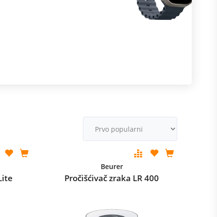
m
M
v
Beurer
Lite
Pročišćivač zraka LR 400