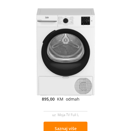
895,00
KM odmah
uz Moja TV Full L
Saznaj više