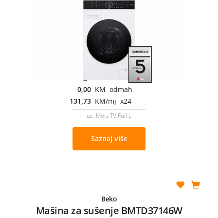
0,00
KM odmah
131,73
KM/mj x24
uz Moja TV Full L
Saznaj više
Beko
Mašina za sušenje BMTD37146W