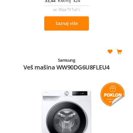
33,44
KM/mj x24
uz Moja TV Full L
Saznaj više
Samsung
Veš mašina WW90DG6U8FLEU4