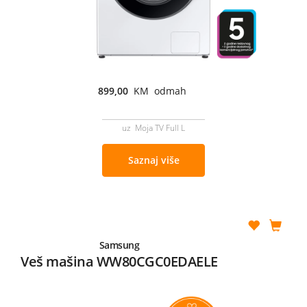
899,00
KM odmah
uz Moja TV Full L
Saznaj više
Samsung
Veš mašina WW80CGC0EDAELE