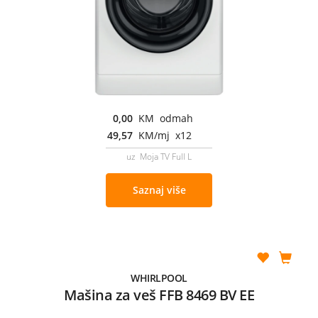
0,00
KM odmah
49,57
KM/mj x12
uz Moja TV Full L
Saznaj više
WHIRLPOOL
Mašina za veš FFB 8469 BV EE