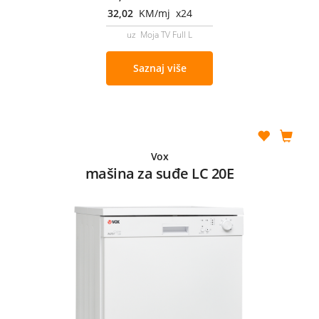
32,02
KM/mj x24
uz Moja TV Full L
Saznaj više
Vox
mašina za suđe LC 20E