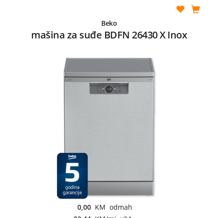
Beko
mašina za suđe BDFN 26430 X Inox
0,00
KM odmah