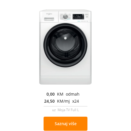
0,00
KM odmah
24,50
KM/mj x24
uz Moja TV Full L
Saznaj više