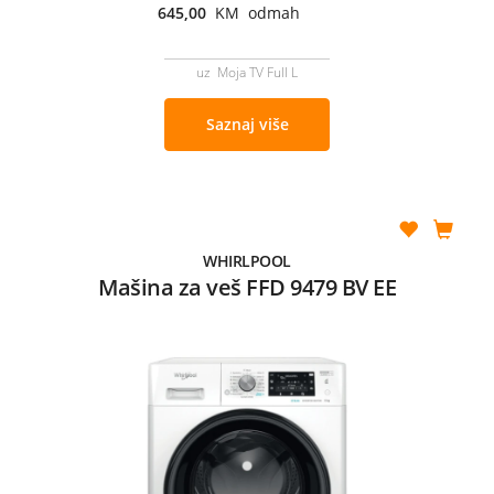
645,00
KM odmah
uz Moja TV Full L
Saznaj više
WHIRLPOOL
Mašina za veš FFD 9479 BV EE