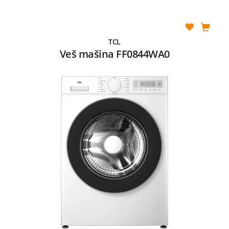
TCL
Veš mašina FF0844WA0