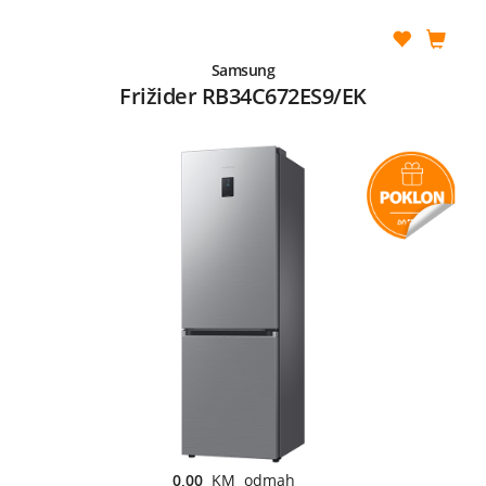
Samsung
Frižider RB34C672ES9/EK
0,00
KM odmah