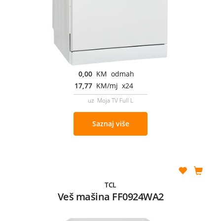
0,00
KM odmah
17,77
KM/mj x24
uz Moja TV Full L
Saznaj više
TCL
Veš mašina FF0924WA2