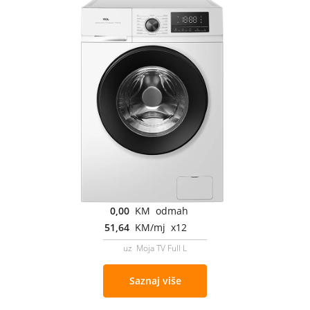
0,00
KM odmah
51,64
KM/mj x12
uz Moja TV Full L
Saznaj više