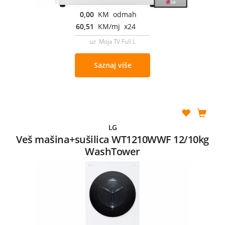
0,00
KM odmah
60,51
KM/mj x24
uz Moja TV Full L
Saznaj više
LG
Veš mašina+sušilica WT1210WWF 12/10kg
WashTower