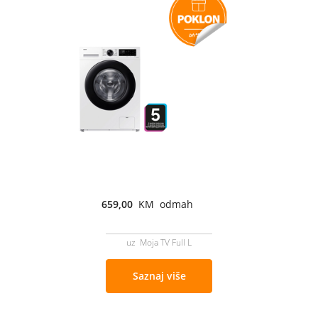
659,00
KM odmah
uz Moja TV Full L
Saznaj više