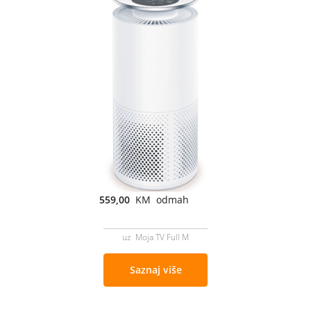
559,00
KM odmah
uz Moja TV Full M
Saznaj više