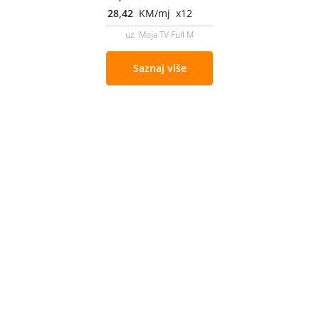
28,42
KM/mj x12
uz Moja TV Full M
Saznaj više