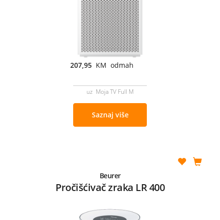
207,95
KM odmah
uz Moja TV Full M
Saznaj više
Beurer
Pročišćivač zraka LR 400