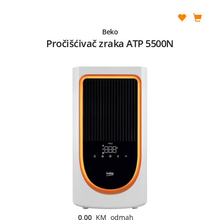
Beko
Pročišćivač zraka ATP 5500N
0,00
KM odmah