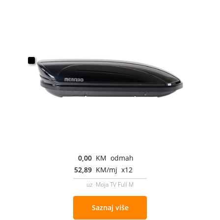
0,00
KM odmah
52,89
KM/mj x12
uz Moja TV Full M
Saznaj više