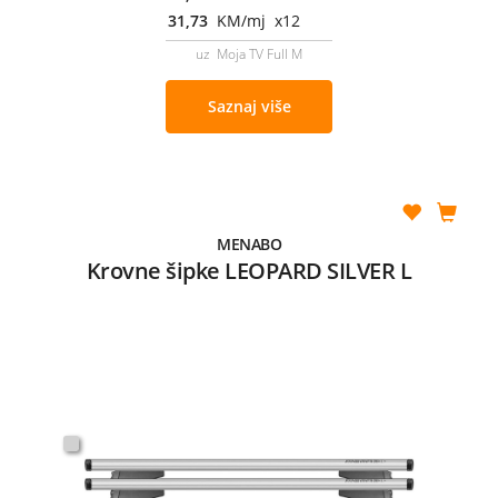
31,73
KM/mj x12
uz Moja TV Full M
Saznaj više
MENABO
Krovne šipke LEOPARD SILVER L