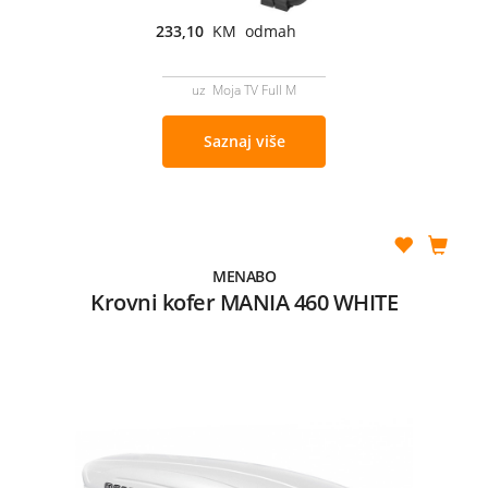
233,10
KM odmah
uz Moja TV Full M
Saznaj više
MENABO
Krovni kofer MANIA 460 WHITE