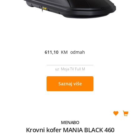
611,10
KM odmah
uz Moja TV Full M
Saznaj više
MENABO
Krovni kofer MANIA BLACK 460