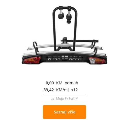
0,00
KM odmah
39,42
KM/mj x12
uz Moja TV Full M
Saznaj više