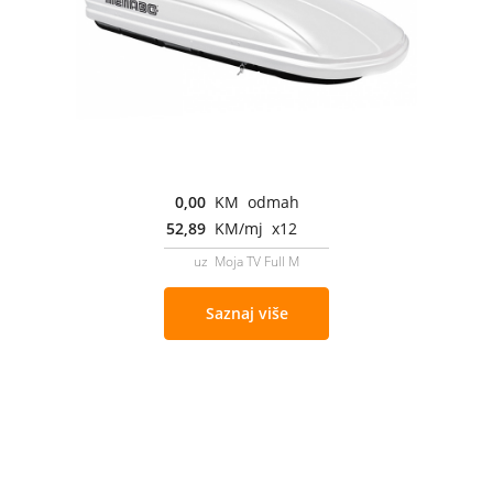
0,00
KM odmah
52,89
KM/mj x12
uz Moja TV Full M
Saznaj više