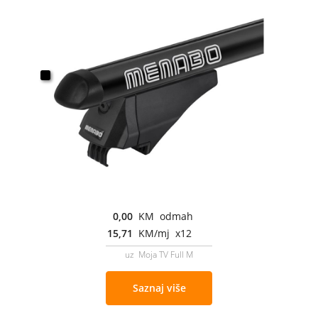
0,00
KM odmah
15,71
KM/mj x12
uz Moja TV Full M
Saznaj više