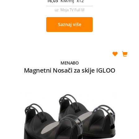
16,03
KM/mj x12
uz Moja TV Full M
Saznaj više
MENABO
Magnetni Nosači za skije IGLOO