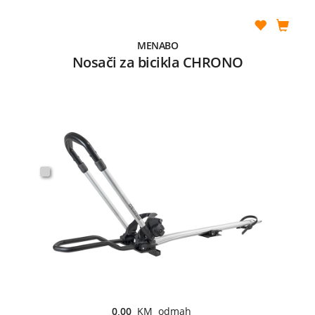
MENABO
Nosači za bicikla CHRONO
0,00
KM odmah