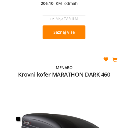
206,10
KM odmah
uz Moja TV Full M
Saznaj više
MENABO
Krovni kofer MARATHON DARK 460