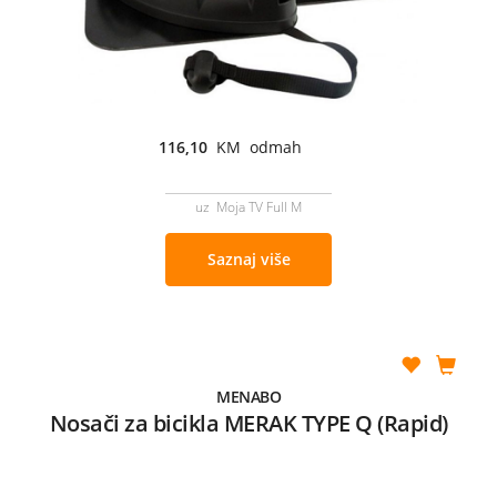
116,10
KM odmah
uz Moja TV Full M
Saznaj više
MENABO
Nosači za bicikla MERAK TYPE Q (Rapid)