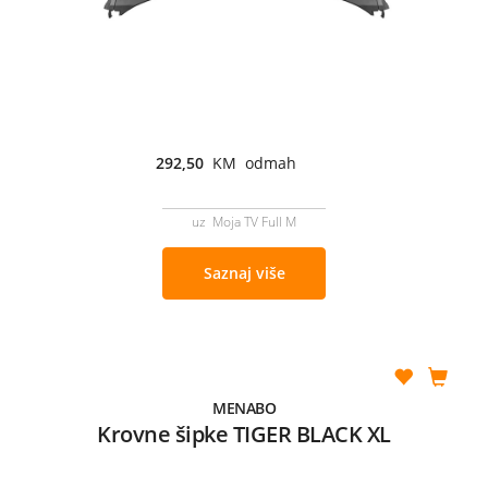
292,50
KM odmah
uz Moja TV Full M
Saznaj više
MENABO
Krovne šipke TIGER BLACK XL