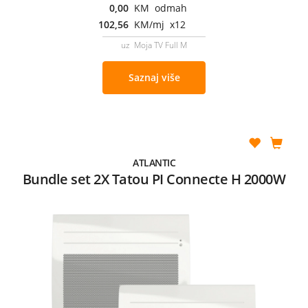
0,00
KM odmah
102,56
KM/mj x12
uz Moja TV Full M
Saznaj više
ATLANTIC
Bundle set 2X Tatou PI Connecte H 2000W