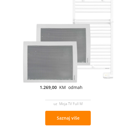
1.269,00
KM odmah
uz Moja TV Full M
Saznaj više