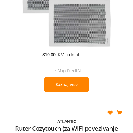
810,00
KM odmah
uz Moja TV Full M
Saznaj više
ATLANTIC
Ruter Cozytouch (za WiFi povezivanje