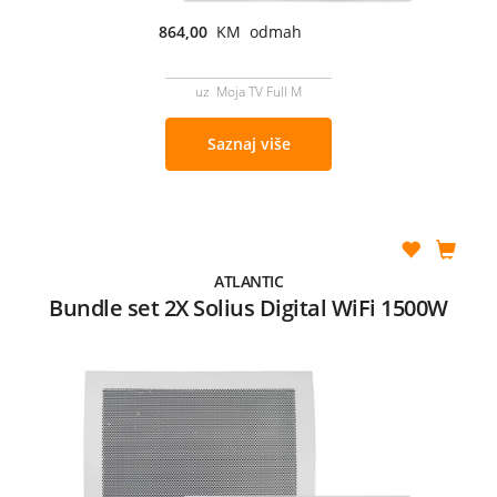
864,00
KM odmah
uz Moja TV Full M
Saznaj više
ATLANTIC
Bundle set 2X Solius Digital WiFi 1500W