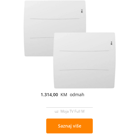
1.314,00
KM odmah
uz Moja TV Full M
Saznaj više