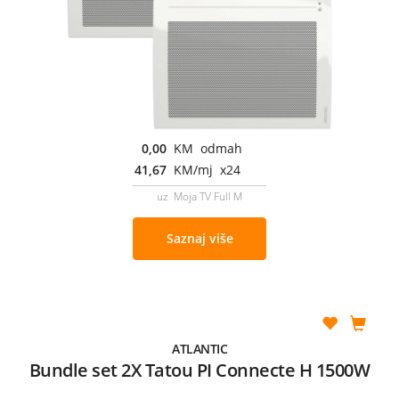
0,00
KM odmah
41,67
KM/mj x24
uz Moja TV Full M
Saznaj više
ATLANTIC
Bundle set 2X Tatou PI Connecte H 1500W