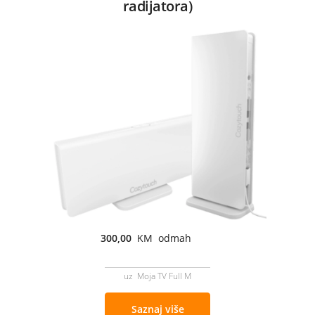
radijatora)
300,00
KM odmah
uz Moja TV Full M
Saznaj više