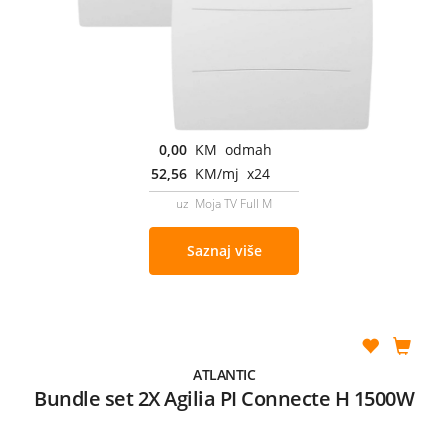
0,00
KM odmah
52,56
KM/mj x24
uz Moja TV Full M
Saznaj više
ATLANTIC
Bundle set 2X Agilia PI Connecte H 1500W