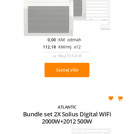
0,00
KM odmah
112,18
KM/mj x12
uz Moja TV Full M
Saznaj više
ATLANTIC
Bundle set 2X Solius Digital WiFi
2000W+2012 500W