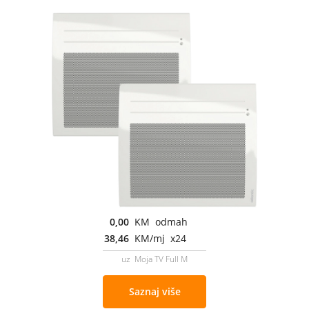
0,00
KM odmah
38,46
KM/mj x24
uz Moja TV Full M
Saznaj više