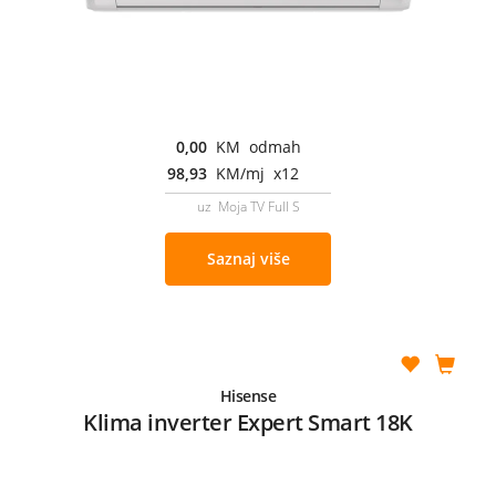
0,00
KM odmah
98,93
KM/mj x12
uz Moja TV Full S
Saznaj više
Hisense
Klima inverter Expert Smart 18K