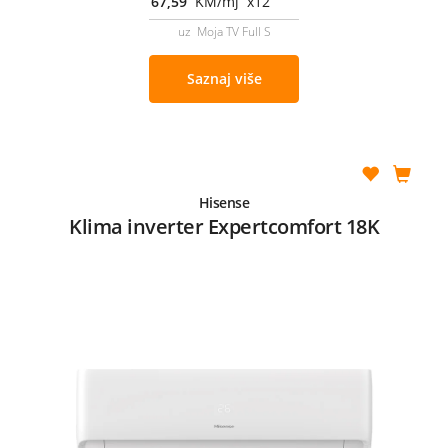
67,59
KM/mj x12
uz Moja TV Full S
Saznaj više
Hisense
Klima inverter Expertcomfort 18K