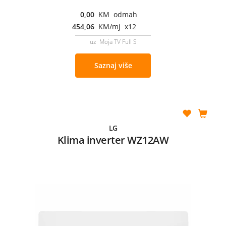
0,00
KM odmah
454,06
KM/mj x12
uz Moja TV Full S
Saznaj više
LG
Klima inverter WZ12AW