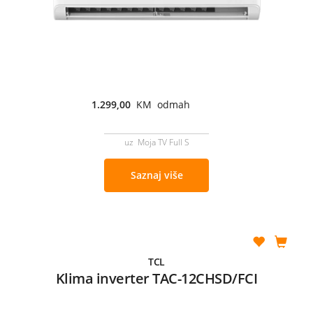
1.299,00
KM odmah
uz Moja TV Full S
Saznaj više
TCL
Klima inverter TAC-12CHSD/FCI