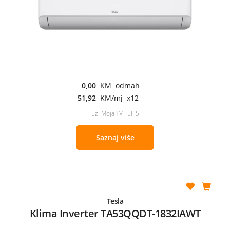
0,00
KM odmah
51,92
KM/mj x12
uz Moja TV Full S
Saznaj više
Tesla
Klima Inverter TA53QQDT-1832IAWT