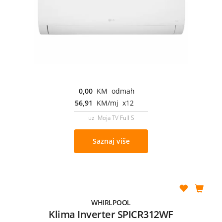
0,00
KM odmah
56,91
KM/mj x12
uz Moja TV Full S
Saznaj više
WHIRLPOOL
Klima Inverter SPICR312WF