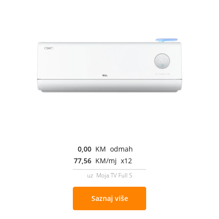
0,00
KM odmah
77,56
KM/mj x12
uz Moja TV Full S
Saznaj više