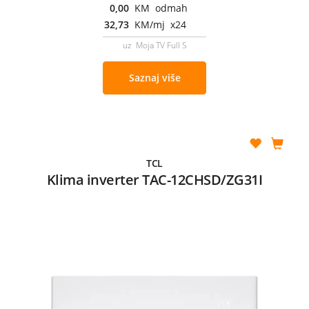
0,00
KM odmah
32,73
KM/mj x24
uz Moja TV Full S
Saznaj više
TCL
Klima inverter TAC-12CHSD/ZG31I