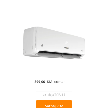
599,00
KM odmah
uz Moja TV Full S
Saznaj više