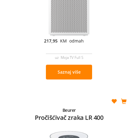
217,95
KM odmah
uz Moja TV Full S
Saznaj više
Beurer
Pročišćivač zraka LR 400