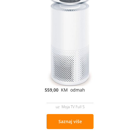
559,00
KM odmah
uz Moja TV Full S
Saznaj više