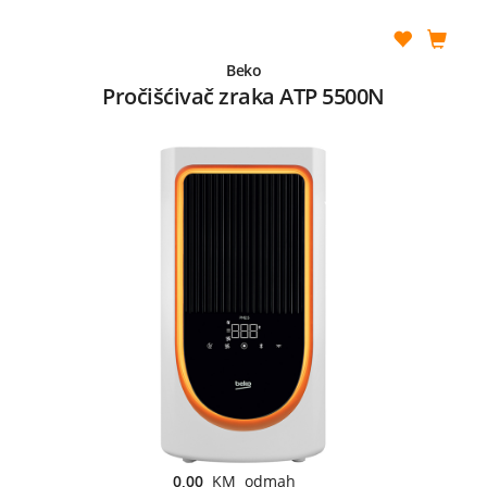
Beko
Pročišćivač zraka ATP 5500N
0,00
KM odmah