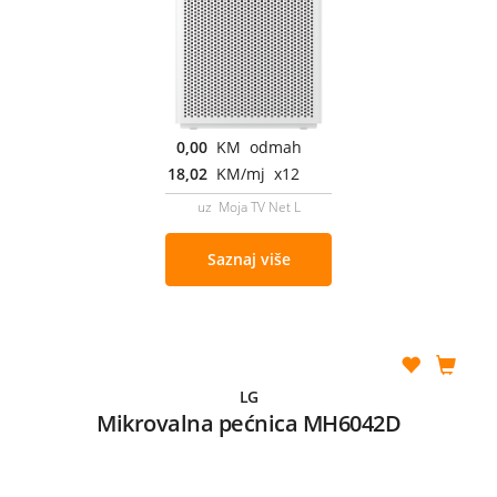
0,00
KM odmah
18,02
KM/mj x12
uz Moja TV Net L
Saznaj više
LG
Mikrovalna pećnica MH6042D