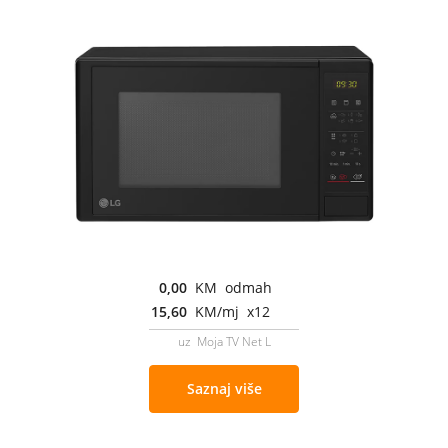
0,00
KM odmah
15,60
KM/mj x12
uz Moja TV Net L
Saznaj više