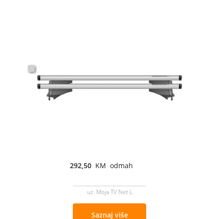
292,50
KM odmah
uz Moja TV Net L
Saznaj više