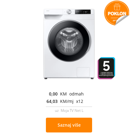
0,00
KM odmah
64,03
KM/mj x12
uz Moja TV Net L
Saznaj više