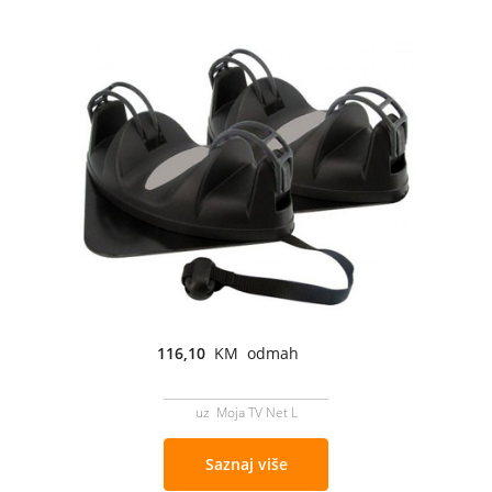
116,10
KM odmah
uz Moja TV Net L
Saznaj više