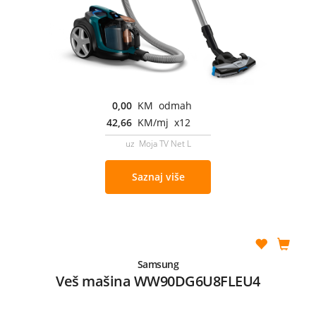
0,00
KM odmah
42,66
KM/mj x12
uz Moja TV Net L
Saznaj više
Samsung
Veš mašina WW90DG6U8FLEU4