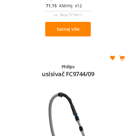
71,15
KM/mj x12
uz Moja TV Net L
Saznaj više
Philips
usisivač FC9744/09