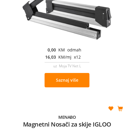
0,00
KM odmah
16,03
KM/mj x12
uz Moja TV Net L
Saznaj više
MENABO
Magnetni Nosači za skije IGLOO