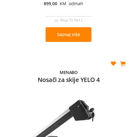
899,00
KM odmah
uz Moja TV Net L
Saznaj više
MENABO
Nosači za skije YELO 4