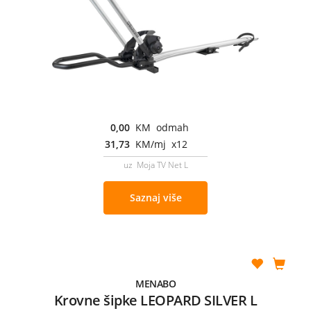
0,00
KM odmah
31,73
KM/mj x12
uz Moja TV Net L
Saznaj više
MENABO
Krovne šipke LEOPARD SILVER L