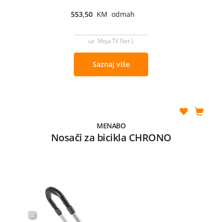
553,50
KM odmah
uz Moja TV Net L
Saznaj više
MENABO
Nosači za bicikla CHRONO