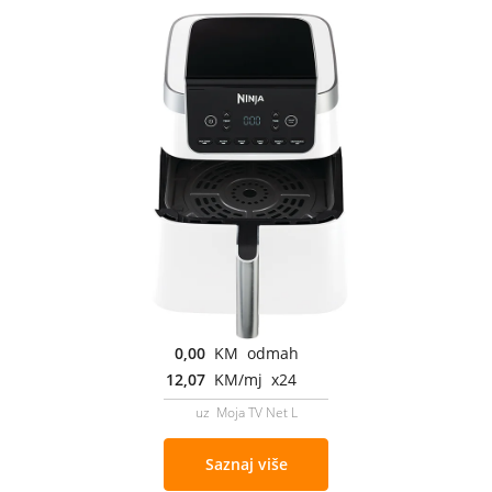
0,00
KM odmah
12,07
KM/mj x24
uz Moja TV Net L
Saznaj više