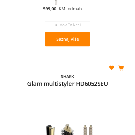
599,00
KM odmah
uz Moja TV Net L
Saznaj više
SHARK
Glam multistyler HD6052SEU