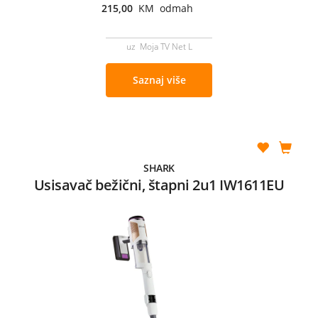
215,00
KM odmah
uz Moja TV Net L
Saznaj više
SHARK
Usisavač bežični, štapni 2u1 IW1611EU