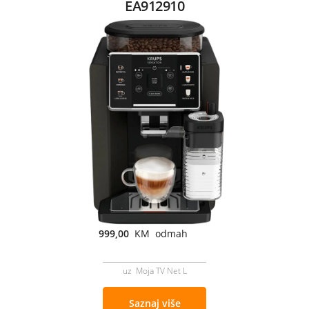
EA912910
999,00
KM odmah
uz Moja TV Net L
Saznaj više