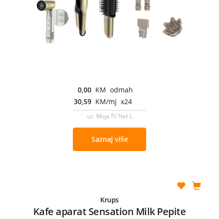
0,00
KM odmah
30,59
KM/mj x24
uz Moja TV Net L
Saznaj više
Krups
Kafe aparat Sensation Milk Pepite