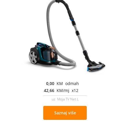
0,00
KM odmah
42,66
KM/mj x12
uz Moja TV Net L
Saznaj više