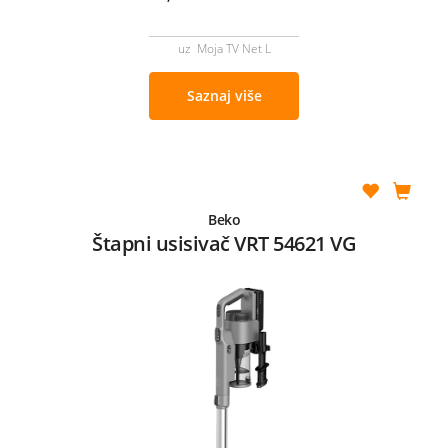
uz Moja TV Net L
Saznaj više
Beko
Štapni usisivač VRT 54621 VG