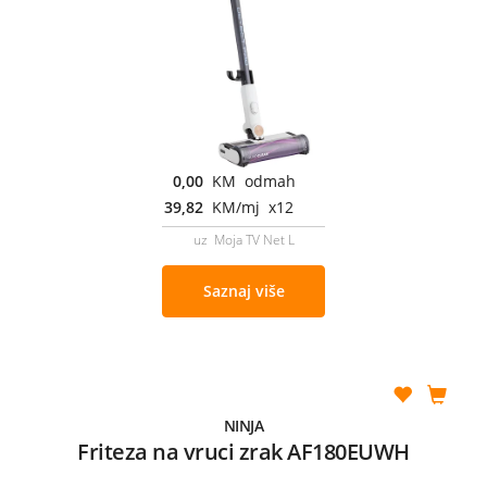
0,00
KM odmah
39,82
KM/mj x12
uz Moja TV Net L
Saznaj više
NINJA
Friteza na vruci zrak AF180EUWH