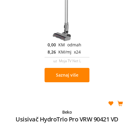
0,00
KM odmah
8,26
KM/mj x24
uz Moja TV Net L
Saznaj više
Beko
Usisivač HydroTrio Pro VRW 90421 VD