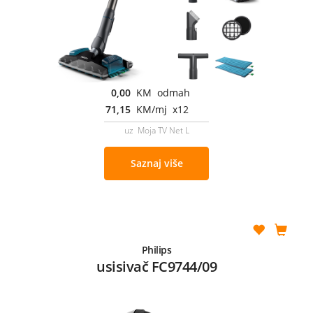
0,00
KM odmah
71,15
KM/mj x12
uz Moja TV Net L
Saznaj više
Philips
usisivač FC9744/09