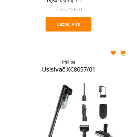
15,60
KM/mj x12
uz Moja TV Net L
Saznaj više
Philips
Usisivač XC8057/01