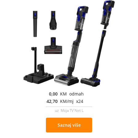
0,00
KM odmah
42,70
KM/mj x24
uz Moja TV Net L
Saznaj više