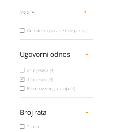
Moja TV
Gotovinsko plaćanje (bez paketa)
Ugovorni odnos
24 mjeseca
(4)
12 mjeseci
(4)
Bez obaveznog trajanja
(4)
Broj rata
24 rate