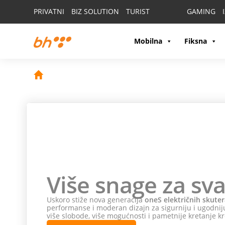
PRIVATNI
BIZ SOLUTION
TURIST
GAMING
Mobilna
Fiksna
Više snage za sva
Uskoro stiže nova generacija
oneS električnih skuter
performanse i moderan dizajn za sigurniju i ugodniju
više slobode, više mogućnosti i pametnije kretanje kr