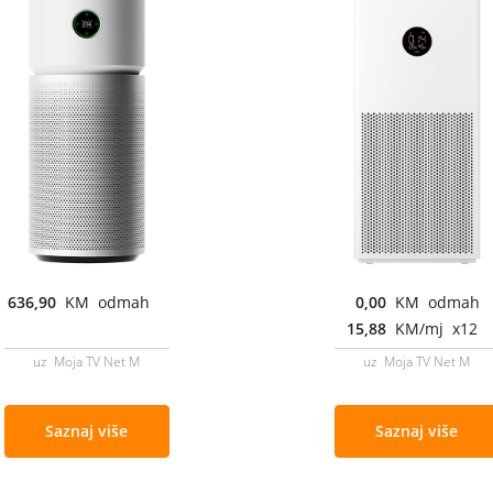
636,90
KM odmah
0,00
KM odmah
15,88
KM/mj x12
uz Moja TV Net M
uz Moja TV Net M
Saznaj više
Saznaj više