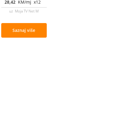
28,42
KM/mj x12
uz Moja TV Net M
Saznaj više