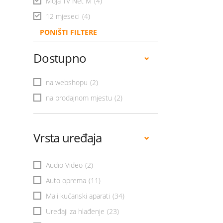
Moja TV Net M
(4)
12 mjeseci
(4)
PONIŠTI FILTERE
Dostupno
na webshopu
(2)
na prodajnom mjestu
(2)
Vrsta uređaja
Audio Video
(2)
Auto oprema
(11)
Mali kućanski aparati
(34)
Uređaji za hlađenje
(23)