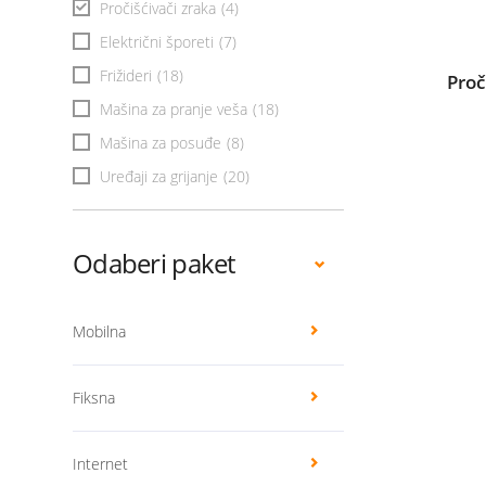
Pročišćivači zraka
(4)
Električni šporeti
(7)
Frižideri
(18)
Proč
Mašina za pranje veša
(18)
Mašina za posuđe
(8)
Uređaji za grijanje
(20)
Odaberi paket
Mobilna
Fiksna
Internet