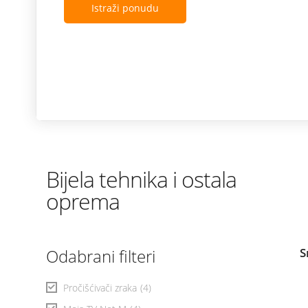
Istraži ponudu
Bijela tehnika i ostala
oprema
Odabrani filteri
S
Pročišćivači zraka
(4)