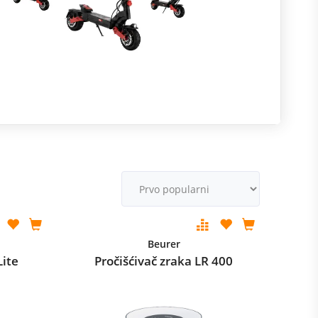
R
m
M
v
Beurer
Lite
Pročišćivač zraka LR 400