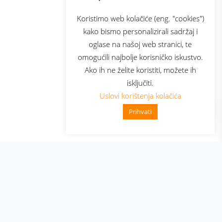
com
Bonus plus
sluga
Prijava za newsletter
Koristimo web kolačiće (eng. "cookies")
kako bismo personalizirali sadržaj i
oglase na našoj web stranici, te
elecom
omogućili najbolje korisničko iskustvo.
Ako ih ne želite koristiti, možete ih
isključiti.
Uslovi korištenja kolačića
Prihvati
👋 Zdravo, kako mogu pomoći?