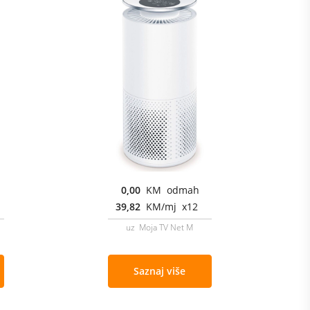
0,00
KM odmah
39,82
KM/mj x12
uz Moja TV Net M
Saznaj više