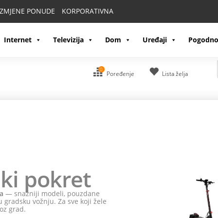
IZMJENE PONUDE
KORPORATIVNA
Internet
Televizija
Dom
Uređaji
Pogodno
0
Poređenje
Lista želja
ki pokret
a
— snažniji modeli, pouzdane
 gradsku vožnju. Za sve koji žele
oz grad.