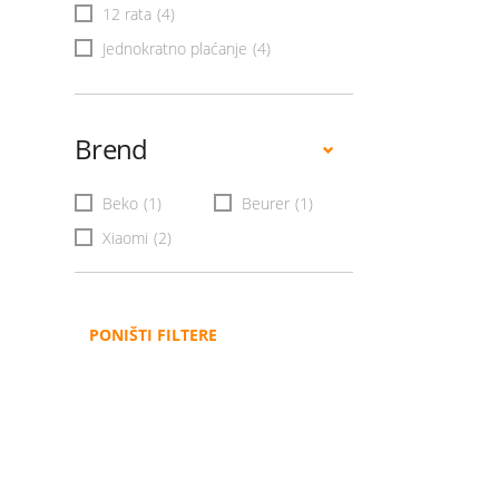
12 rata
(4)
Jednokratno plaćanje
(4)
Brend
Beko
(1)
Beurer
(1)
Xiaomi
(2)
PONIŠTI FILTERE
Administracija
B2B