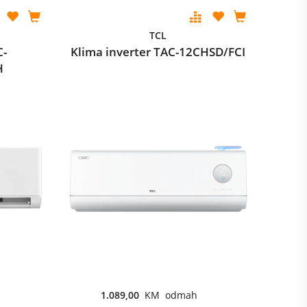
TCL
C-
Klima inverter TAC-12CHSD/FCI
H
1.089,00
KM odmah