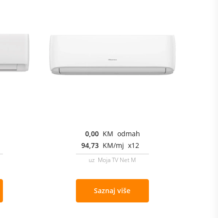
0,00
KM odmah
94,73
KM/mj x12
uz Moja TV Net M
Saznaj više