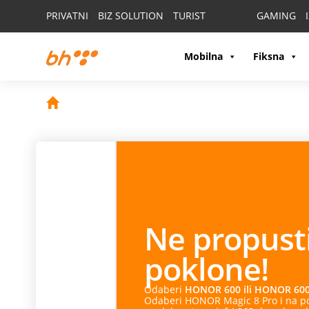
PRIVATNI
BIZ SOLUTION
TURIST
GAMING
Mobilna
Fiksna
Ne propusti
HON
poklone!
Odaberi
HONOR 600 ili HONOR 600 Pro
i na poklon
Odaberi HONOR Magic 8 Pro i na poklon dobijaš HONO