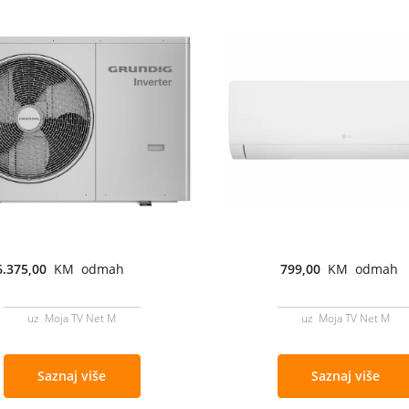
6.375,00
KM odmah
799,00
KM odmah
uz Moja TV Net M
uz Moja TV Net M
Saznaj više
Saznaj više