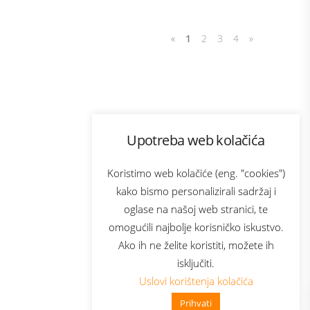
«
1
2
3
4
»
Program lojalnosti
Upotreba web kolačića
com
Bonus plus
sluga
Prijava za newsletter
Koristimo web kolačiće (eng. "cookies")
kako bismo personalizirali sadržaj i
oglase na našoj web stranici, te
elecom
omogućili najbolje korisničko iskustvo.
Ako ih ne želite koristiti, možete ih
isključiti.
Uslovi korištenja kolačića
Prihvati
👋 Zdravo, kako mogu pomoći?