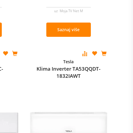
uz Moja TV Net M
Saznaj više
Tesla
C-
Klima Inverter TA53QQDT-
1832IAWT