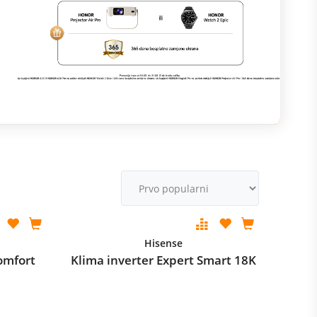
R
M
v
Hisense
omfort
Klima inverter Expert Smart 18K