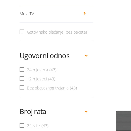
Moja TV
Gotovinsko plaćanje (bez paketa)
Ugovorni odnos
24 mjeseca
(43)
12 mjeseci
(43)
Bez obaveznog trajanja
(43)
Broj rata
24 rate
(43)