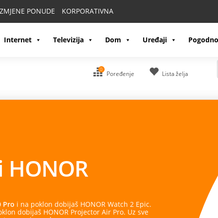
IZMJENE PONUDE
KORPORATIVNA
Internet
Televizija
Dom
Uređaji
Pogodno
0
Poređenje
Lista želja
OR
 dobijaš HONOR Watch 2 Epic.
R Projector Air Pro. Uz sve