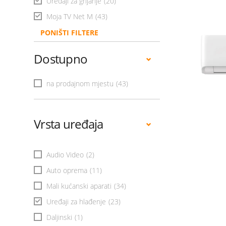
Uređaji za grijanje
(20)
Moja TV Net M
(43)
PONIŠTI FILTERE
Dostupno
na prodajnom mjestu
(43)
Vrsta uređaja
Audio Video
(2)
Auto oprema
(11)
Mali kućanski aparati
(34)
Uređaji za hlađenje
(23)
Daljinski
(1)