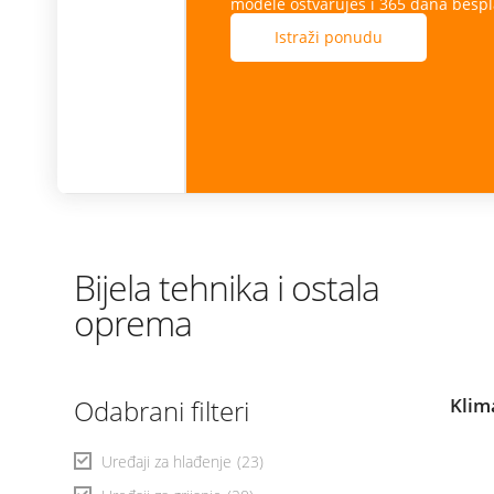
modele ostvaruješ i 365 dana besplatne zamjene ekr
Istraži ponudu
Bijela tehnika i ostala
oprema
Odabrani filteri
Klim
Uređaji za hlađenje
(23)