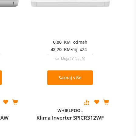
0,00
KM odmah
42,70
KM/mj x24
uz Moja TV Net M
Saznaj više
WHIRLPOOL
12AW
Klima Inverter SPICR312WF