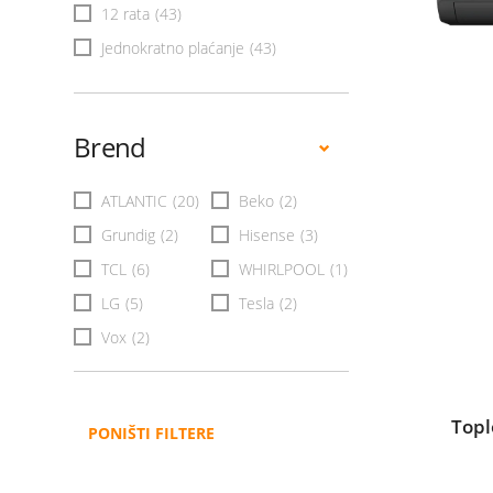
12 rata
(43)
Jednokratno plaćanje
(43)
Brend
ATLANTIC
(20)
Beko
(2)
Grundig
(2)
Hisense
(3)
TCL
(6)
WHIRLPOOL
(1)
LG
(5)
Tesla
(2)
Vox
(2)
Top
PONIŠTI FILTERE