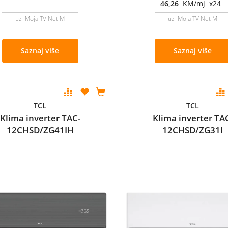
46,26
KM/mj x24
uz Moja TV Net M
uz Moja TV Net M
Saznaj više
Saznaj više
TCL
TCL
Klima inverter TAC-
Klima inverter TA
12CHSD/ZG41IH
12CHSD/ZG31I