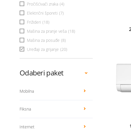
Pročišćivači zraka
(4)
Električni šporeti
(7)
Frižideri
(18)
Mašina za pranje veša
(18)
Mašina za posuđe
(8)
Uređaji za grijanje
(20)
Odaberi paket
Mobilna
Fiksna
Internet