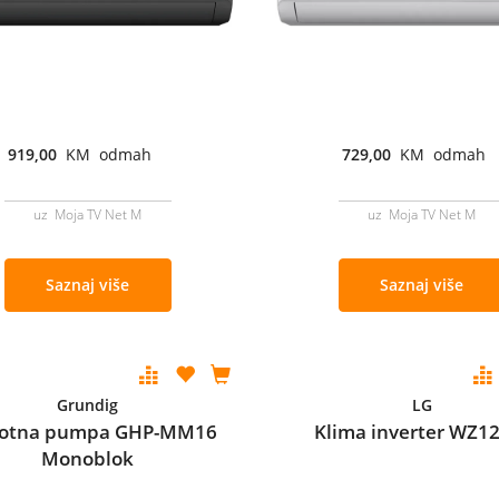
919,00
KM odmah
729,00
KM odmah
uz Moja TV Net M
uz Moja TV Net M
Saznaj više
Saznaj više
Grundig
LG
lotna pumpa GHP-MM16
Klima inverter WZ
Monoblok