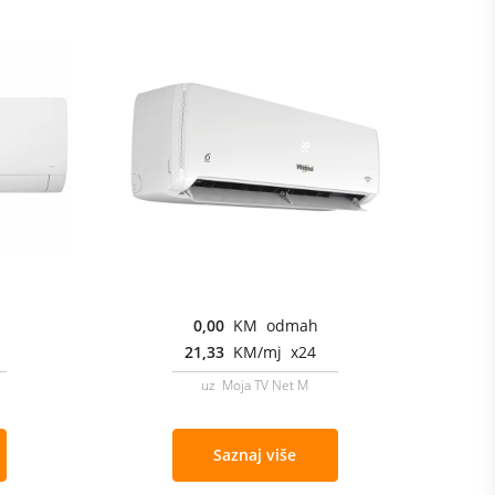
0,00
KM odmah
21,33
KM/mj x24
uz Moja TV Net M
Saznaj više