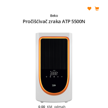
Beko
Pročišćivač zraka ATP 5500N
0,00
KM odmah