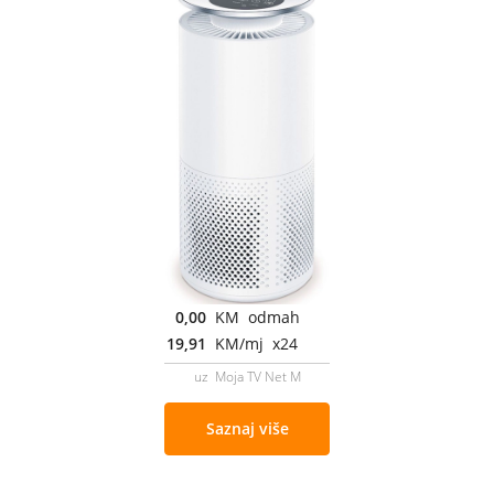
0,00
KM odmah
19,91
KM/mj x24
uz Moja TV Net M
Saznaj više