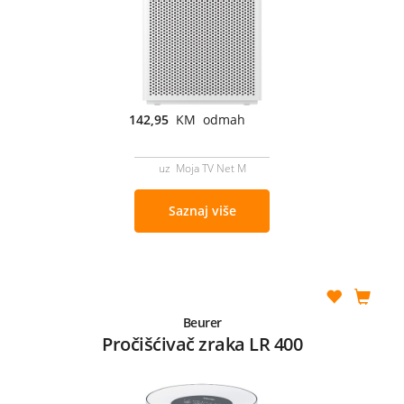
142,95
KM odmah
uz Moja TV Net M
Saznaj više
Beurer
Pročišćivač zraka LR 400