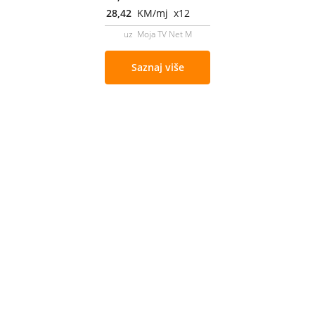
28,42
KM/mj x12
uz Moja TV Net M
Saznaj više