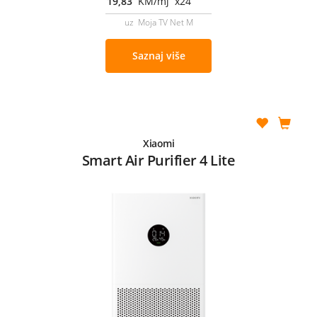
19,83
KM/mj x24
uz Moja TV Net M
Saznaj više
Xiaomi
Smart Air Purifier 4 Lite