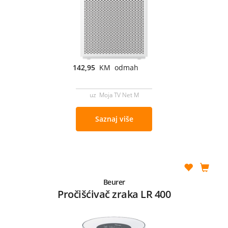
142,95
KM odmah
uz Moja TV Net M
Saznaj više
Beurer
Pročišćivač zraka LR 400