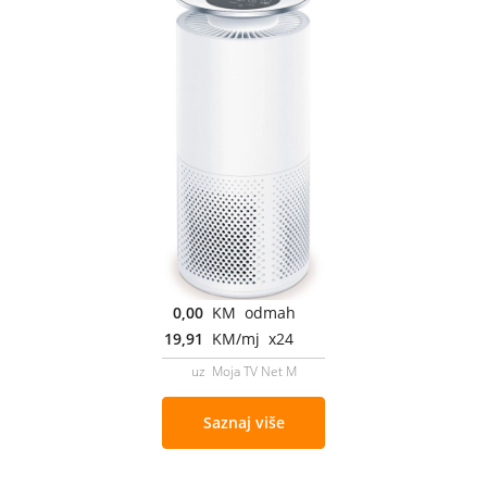
0,00
KM odmah
19,91
KM/mj x24
uz Moja TV Net M
Saznaj više