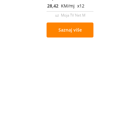
28,42
KM/mj x12
uz Moja TV Net M
Saznaj više