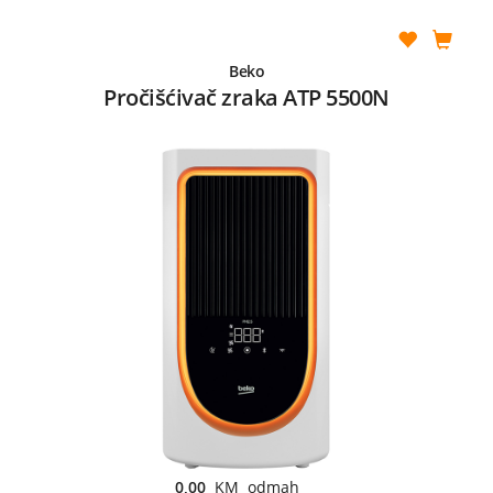
Beko
Pročišćivač zraka ATP 5500N
0,00
KM odmah