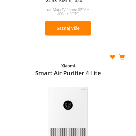
22,33
KM/mj x24
uz Moja TV Phone (IPTV +
ADSL + POTS)
Saznaj više
Xiaomi
Smart Air Purifier 4 Lite