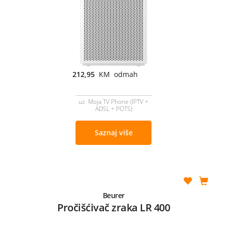
212,95
KM odmah
uz Moja TV Phone (IPTV +
ADSL + POTS)
Saznaj više
Beurer
Pročišćivač zraka LR 400