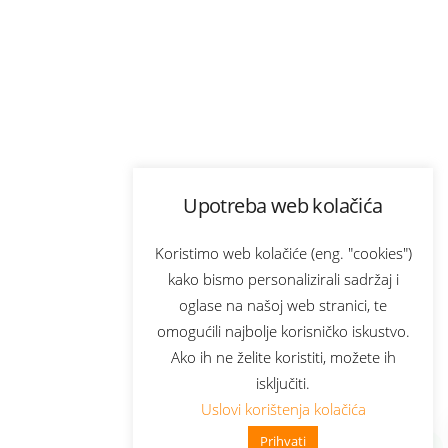
Upotreba web kolačića
Koristimo web kolačiće (eng. "cookies")
kako bismo personalizirali sadržaj i
oglase na našoj web stranici, te
omogućili najbolje korisničko iskustvo.
Ako ih ne želite koristiti, možete ih
isključiti.
Uslovi korištenja kolačića
Prihvati