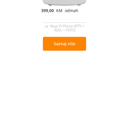
399,00
KM odmah
uz Moja TV Phone (IPTV +
ADSL + POTS)
Saznaj više