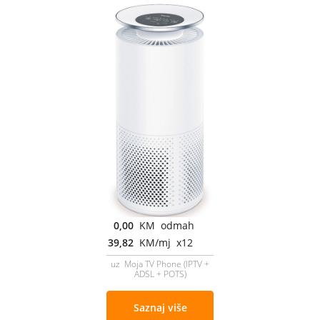
0,00
KM odmah
39,82
KM/mj x12
uz Moja TV Phone (IPTV +
ADSL + POTS)
Saznaj više