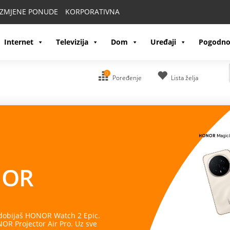
IZMJENE PONUDE
KORPORATIVNA
Internet
Televizija
Dom
Uređaji
Pogodno
0
Poređenje
Lista želja
OR
 dobijaš HONOR Watch 2 Epic.
R Projector Air Pro. Uz sve