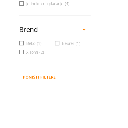
Jednokratno plaćanje
(4)
Brend
Beko
(1)
Beurer
(1)
Xiaomi
(2)
PONIŠTI FILTERE
Administracija
B2B
Nabavke i pozivi
Veleprodaja
Karijera
Partneri