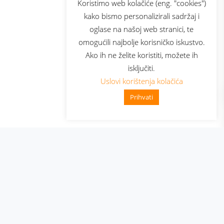
Koristimo web kolačiće (eng. "cookies")
kako bismo personalizirali sadržaj i
oglase na našoj web stranici, te
elecom
omogućili najbolje korisničko iskustvo.
Ako ih ne želite koristiti, možete ih
isključiti.
Uslovi korištenja kolačića
Prihvati
👋 Zdravo, kako mogu pomoći?