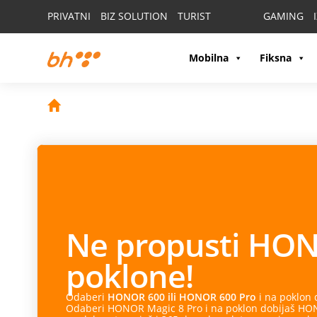
PRIVATNI
BIZ SOLUTION
TURIST
GAMING
Mobilna
Fiksna
Ne propusti
HON
poklone!
Odaberi
HONOR 600 ili HONOR 600 Pro
i na poklon
Odaberi HONOR Magic 8 Pro i na poklon dobijaš HONO