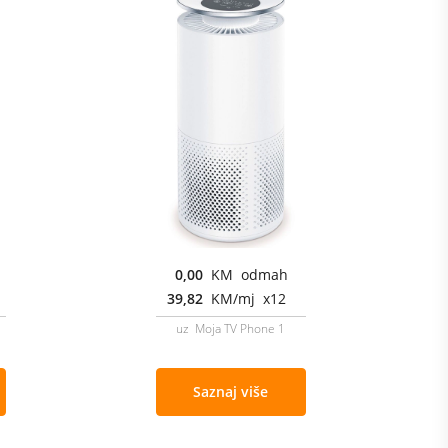
0,00
KM odmah
39,82
KM/mj x12
uz Moja TV Phone 1
Saznaj više