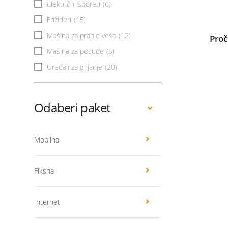
Električni šporeti
(6)
Frižideri
(15)
Mašina za pranje veša
(12)
Proč
Mašina za posuđe
(5)
Uređaji za grijanje
(20)
Odaberi paket
Mobilna
Fiksna
Internet