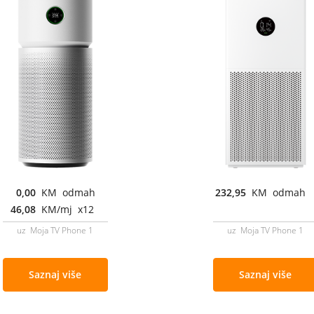
0,00
KM odmah
232,95
KM odmah
46,08
KM/mj x12
uz Moja TV Phone 1
uz Moja TV Phone 1
Saznaj više
Saznaj više