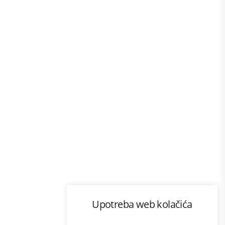
Program lojalnosti
Upotreba web kolačića
com
Bonus plus
sluga
Prijava za newsletter