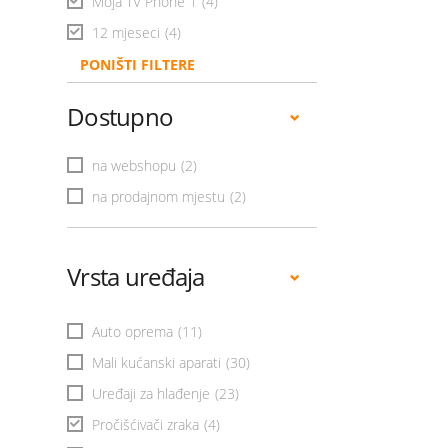
Moja TV Phone 1
(4)
12 mjeseci
(4)
PONIŠTI FILTERE
Dostupno
na webshopu
(2)
na prodajnom mjestu
(2)
Vrsta uređaja
Auto oprema
(11)
Mali kućanski aparati
(30)
Uređaji za hlađenje
(23)
Pročišćivači zraka
(4)