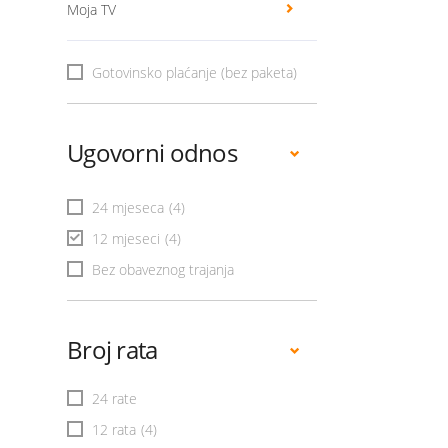
Moja TV
Gotovinsko plaćanje (bez paketa)
Ugovorni odnos
24 mjeseca
(4)
12 mjeseci
(4)
Bez obaveznog trajanja
Broj rata
24 rate
12 rata
(4)