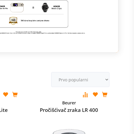
M
v
Beurer
Lite
Pročišćivač zraka LR 400