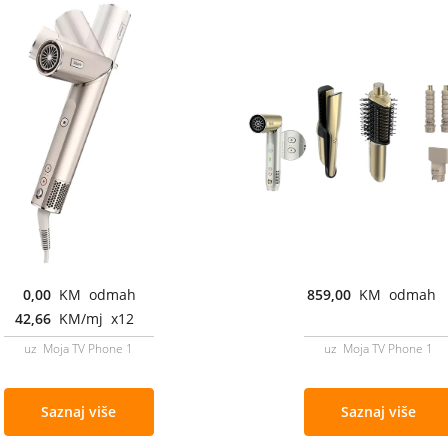
0,00
KM odmah
859,00
KM odmah
42,66
KM/mj x12
uz Moja TV Phone 1
uz Moja TV Phone 1
Saznaj više
Saznaj više