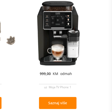
999,00
KM odmah
uz Moja TV Phone 1
Saznaj više