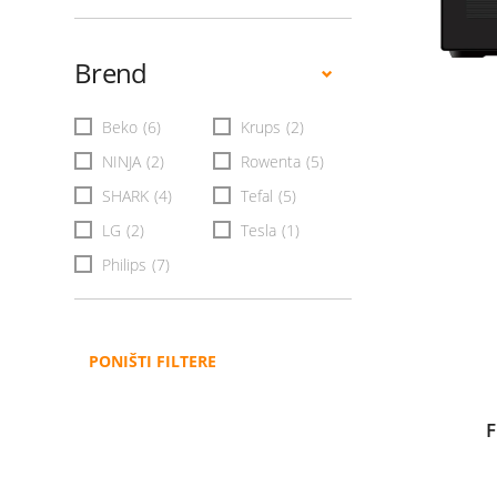
Brend
Beko
(6)
Krups
(2)
NINJA
(2)
Rowenta
(5)
SHARK
(4)
Tefal
(5)
LG
(2)
Tesla
(1)
Philips
(7)
PONIŠTI FILTERE
F