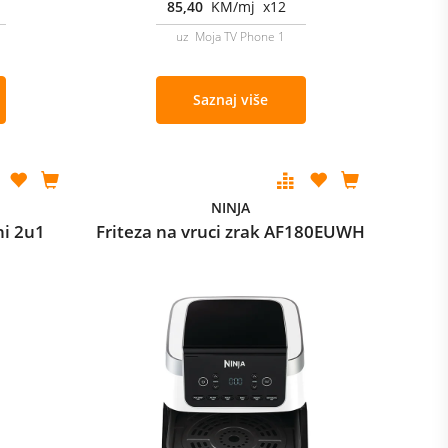
85,40
KM/mj x12
uz Moja TV Phone 1
Saznaj više
NINJA
ni 2u1
Friteza na vruci zrak AF180EUWH