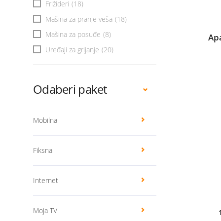
Frižideri
(18)
Mašina za pranje veša
(18)
Mašina za posuđe
(8)
Ap
Uređaji za grijanje
(20)
Odaberi paket
Mobilna
Fiksna
Internet
Moja TV