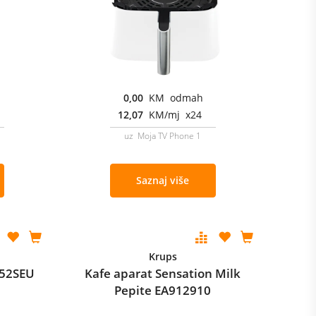
0,00
KM odmah
12,07
KM/mj x24
uz Moja TV Phone 1
Saznaj više
Krups
052SEU
Kafe aparat Sensation Milk
Pepite EA912910