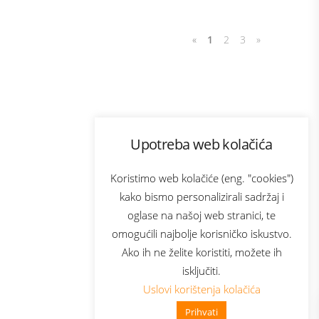
«
1
2
3
»
Program lojalnosti
Upotreba web kolačića
com
Bonus plus
sluga
Prijava za newsletter
Koristimo web kolačiće (eng. "cookies")
kako bismo personalizirali sadržaj i
oglase na našoj web stranici, te
elecom
omogućili najbolje korisničko iskustvo.
Ako ih ne želite koristiti, možete ih
isključiti.
Uslovi korištenja kolačića
Prihvati
👋 Zdravo, kako mogu pomoći?