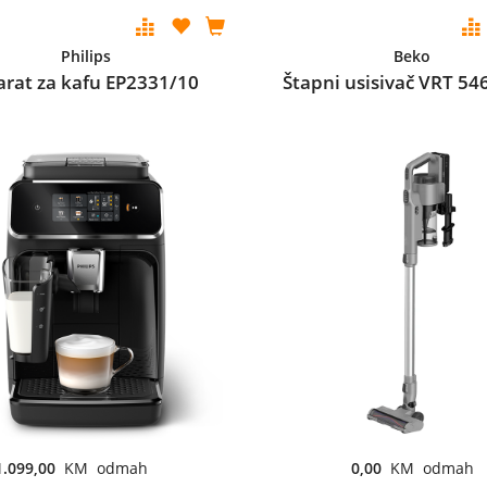
Philips
Beko
arat za kafu EP2331/10
Štapni usisivač VRT 54
1.099,00
KM odmah
0,00
KM odmah