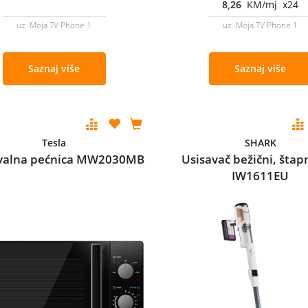
8,26
KM/mj x24
uz Moja TV Phone 1
uz Moja TV Phone 1
Saznaj više
Saznaj više
Tesla
SHARK
valna pećnica MW2030MB
Usisavač bežični, štap
IW1611EU