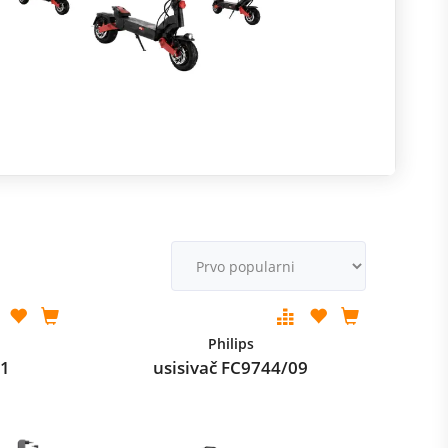
R
m
M
v
Philips
01
usisivač FC9744/09