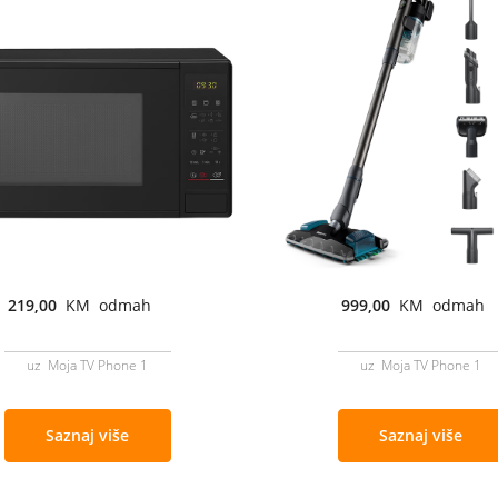
219,00
KM odmah
999,00
KM odmah
uz Moja TV Phone 1
uz Moja TV Phone 1
Saznaj više
Saznaj više