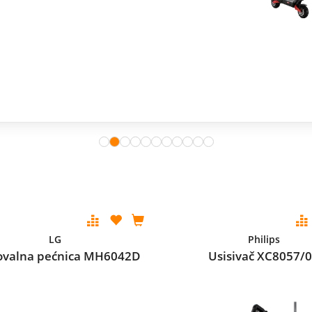
LG
Philips
ovalna pećnica MH6042D
Usisivač XC8057/