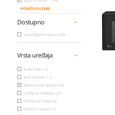
Moja TV Phone 1
(34)
PONIŠTI FILTERE
Dostupno
na prodajnom mjestu
(34)
Vrsta uređaja
Audio Video
(2)
Auto oprema
(11)
Mali kućanski aparati
(34)
Uređaji za hlađenje
(23)
Pročišćivači zraka
(4)
Električni šporeti
(7)