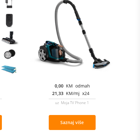
0,00
KM odmah
21,33
KM/mj x24
uz Moja TV Phone 1
Saznaj više