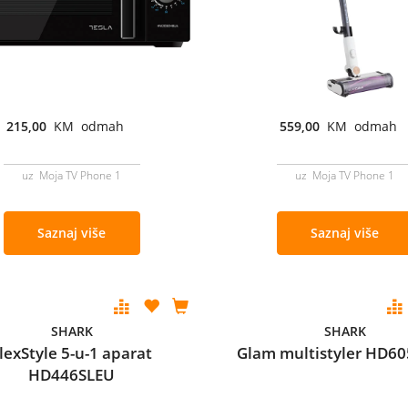
215,00
KM odmah
559,00
KM odmah
uz Moja TV Phone 1
uz Moja TV Phone 1
Saznaj više
Saznaj više
SHARK
SHARK
lexStyle 5-u-1 aparat
Glam multistyler HD6
HD446SLEU