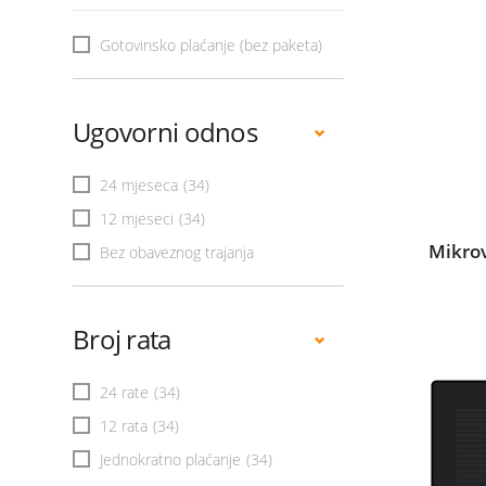
Gotovinsko plaćanje (bez paketa)
Ugovorni odnos
24 mjeseca
(34)
12 mjeseci
(34)
Mikro
Bez obaveznog trajanja
Broj rata
24 rate
(34)
12 rata
(34)
Jednokratno plaćanje
(34)