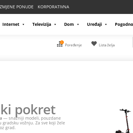
IZMJENE PONUDE
KORPORATIVNA
Internet
Televizija
Dom
Uređaji
Pogodno
0
Poređenje
Lista želja
ki pokret
a
— snažniji modeli, pouzdane
 gradsku vožnju. Za sve koji žele
oz grad.