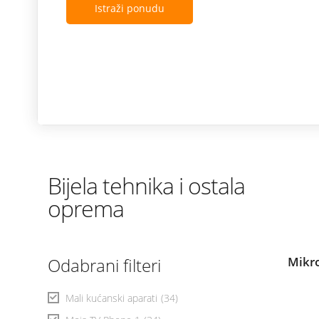
Istraži ponudu
Bijela tehnika i ostala
oprema
Odabrani filteri
Mikr
Mali kućanski aparati
(34)