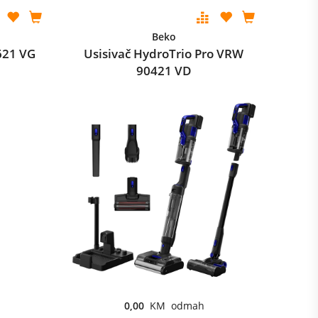
Beko
621 VG
Usisivač HydroTrio Pro VRW
90421 VD
0,00
KM odmah