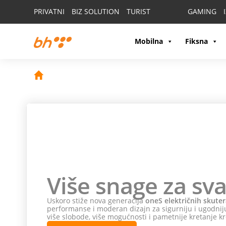
PRIVATNI
BIZ SOLUTION
TURIST
GAMING
Mobilna
Fiksna
Više snage za sva
Uskoro stiže nova generacija
oneS električnih skuter
performanse i moderan dizajn za sigurniju i ugodniju
više slobode, više mogućnosti i pametnije kretanje kr