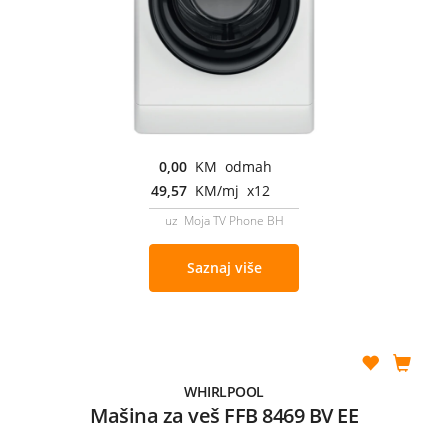
0,00
KM odmah
49,57
KM/mj x12
uz Moja TV Phone BH
Saznaj više
WHIRLPOOL
Mašina za veš FFB 8469 BV EE