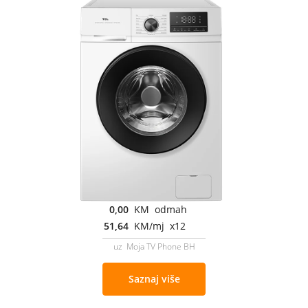
0,00
KM odmah
51,64
KM/mj x12
uz Moja TV Phone BH
Saznaj više