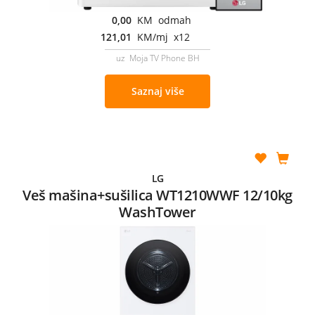
0,00
KM odmah
121,01
KM/mj x12
uz Moja TV Phone BH
Saznaj više
LG
Veš mašina+sušilica WT1210WWF 12/10kg
WashTower