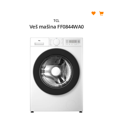
TCL
Veš mašina FF0844WA0