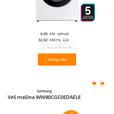
0,00
KM odmah
32,02
KM/mj x24
uz Moja TV Phone BH
Saznaj više
Samsung
Veš mašina WW80CGC0EDAELE