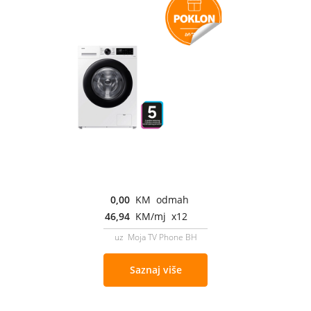
0,00
KM odmah
46,94
KM/mj x12
uz Moja TV Phone BH
Saznaj više