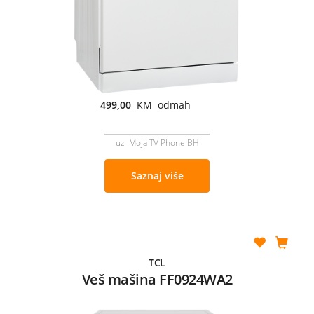
499,00
KM odmah
uz Moja TV Phone BH
Saznaj više
TCL
Veš mašina FF0924WA2