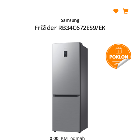
Samsung
Frižider RB34C672ES9/EK
0,00
KM odmah