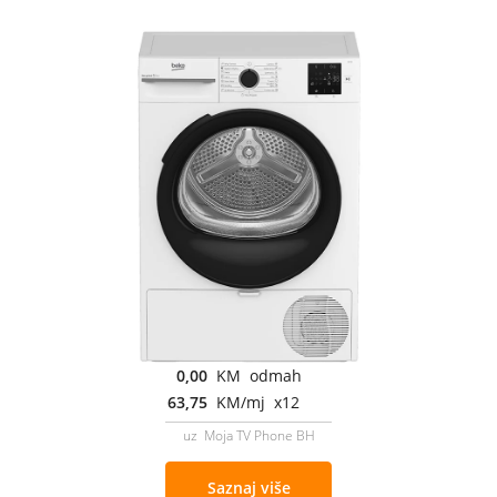
0,00
KM odmah
63,75
KM/mj x12
uz Moja TV Phone BH
Saznaj više