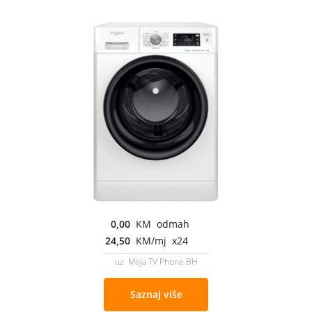
0,00
KM odmah
24,50
KM/mj x24
uz Moja TV Phone BH
Saznaj više