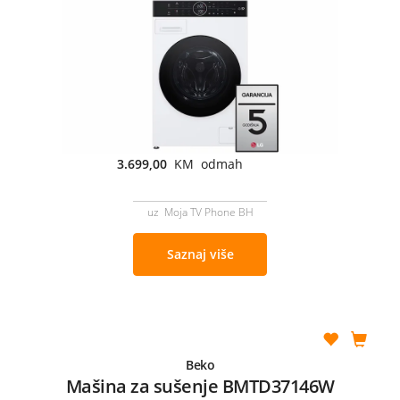
3.699,00
KM odmah
uz Moja TV Phone BH
Saznaj više
Beko
Mašina za sušenje BMTD37146W