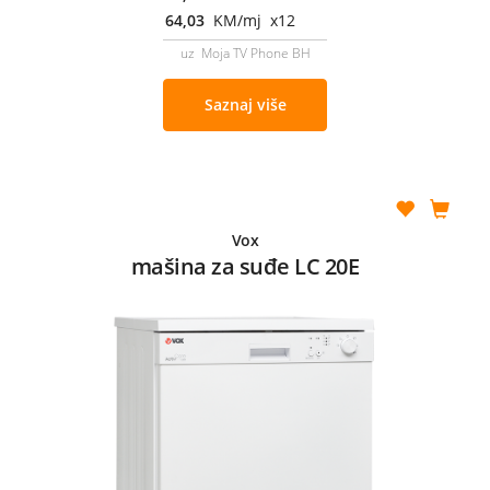
64,03
KM/mj x12
uz Moja TV Phone BH
Saznaj više
Vox
mašina za suđe LC 20E