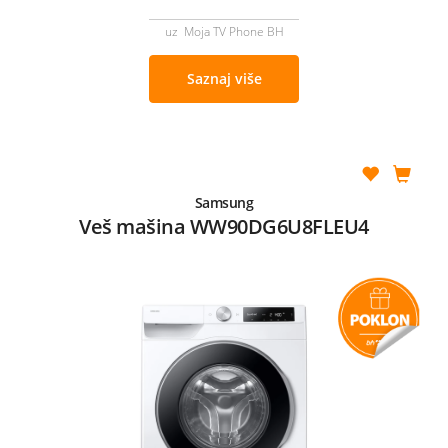
uz Moja TV Phone BH
Saznaj više
Samsung
Veš mašina WW90DG6U8FLEU4