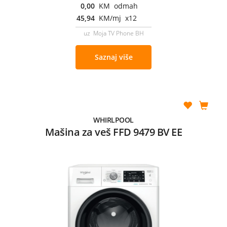
0,00
KM odmah
45,94
KM/mj x12
uz Moja TV Phone BH
Saznaj više
WHIRLPOOL
Mašina za veš FFD 9479 BV EE