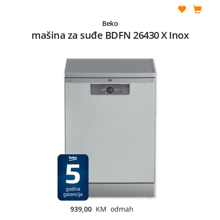
Beko
mašina za suđe BDFN 26430 X Inox
939,00
KM odmah