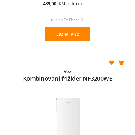
489,00
KM odmah
uz Moja TV Phone BH
Saznaj više
Vox
Kombinovani frižider NF3200WE