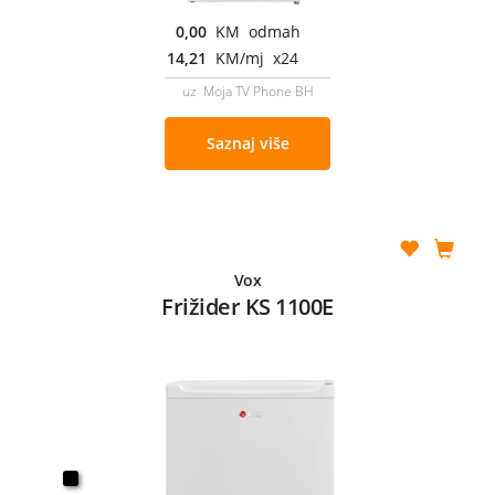
0,00
KM odmah
14,21
KM/mj x24
uz Moja TV Phone BH
Saznaj više
Vox
Frižider KS 1100E