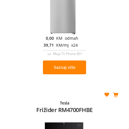
0,00
KM odmah
39,71
KM/mj x24
uz Moja TV Phone BH
Saznaj više
Tesla
Frižider RM4700FHBE