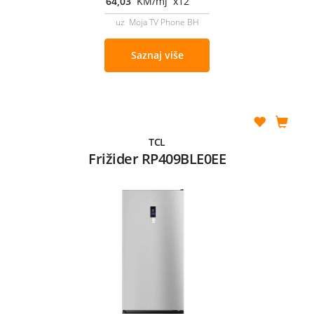
64,03
KM/mj x12
uz Moja TV Phone BH
Saznaj više
TCL
Frižider RP409BLE0EE