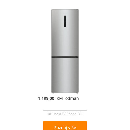
1.199,00
KM odmah
uz Moja TV Phone BH
Saznaj više