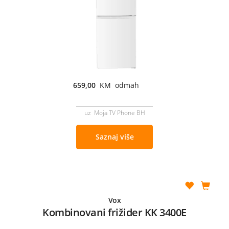
659,00
KM odmah
uz Moja TV Phone BH
Saznaj više
Vox
Kombinovani frižider KK 3400E