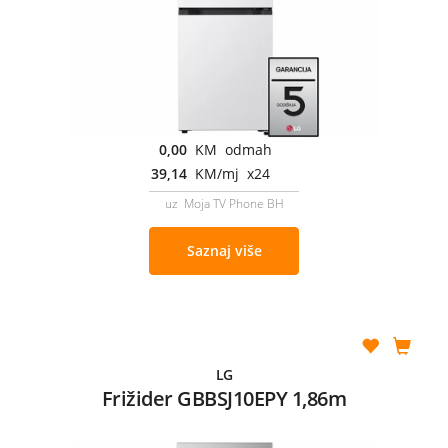
0,00
KM odmah
39,14
KM/mj x24
uz Moja TV Phone BH
Saznaj više
LG
Frižider GBBSJ10EPY 1,86m