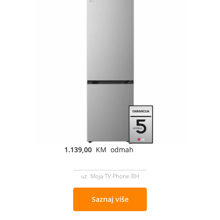
1.139,00
KM odmah
uz Moja TV Phone BH
Saznaj više