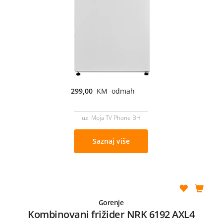
299,00
KM odmah
uz Moja TV Phone BH
Saznaj više
Gorenje
Kombinovani frižider NRK 6192 AXL4