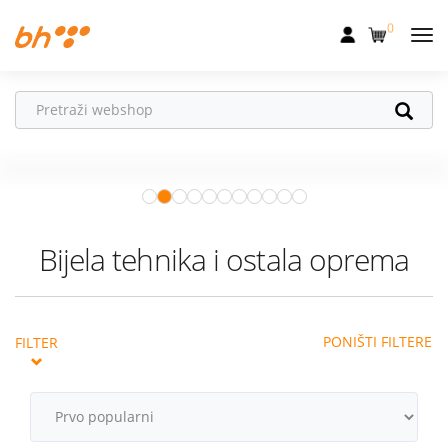
0
Mobilna
Fiksna
Ne propusti
HONOR poklone!
Internet
Uz
HONOR 600, 600 Pro i Magic 8
Pro
od 04.08.–31.08. očekuju te
Televizija
super pokloni!
Istraži ponudu
Dom
Bijela tehnika i ostala oprema
Uređaji
Pogodnosti
PONIŠTI FILTERE
FILTER
Akcije
Podrška