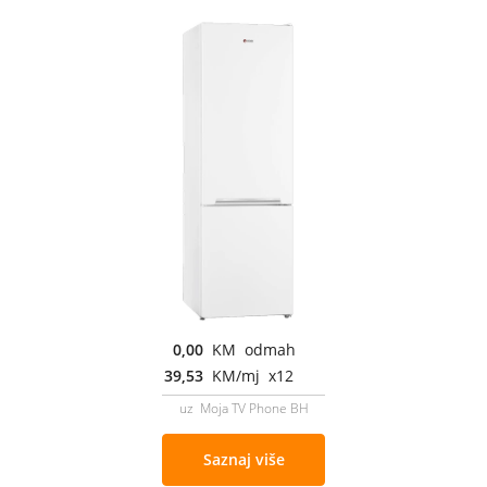
0,00
KM odmah
39,53
KM/mj x12
uz Moja TV Phone BH
Saznaj više