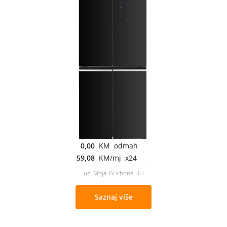
0,00
KM odmah
59,08
KM/mj x24
uz Moja TV Phone BH
Saznaj više