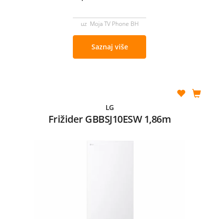
uz Moja TV Phone BH
Saznaj više
LG
Frižider GBBSJ10ESW 1,86m