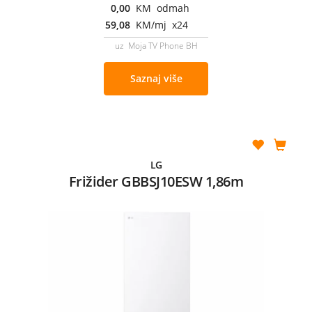
0,00
KM odmah
59,08
KM/mj x24
uz Moja TV Phone BH
Saznaj više
LG
Frižider GBBSJ10ESW 1,86m