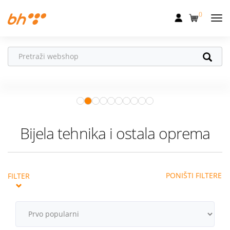
0
Mobilna
Fiksna
Vaš partner u
Internet
pokretu
Apple Watch
– vaš partner za
Televizija
zdraviji i aktivniji život.
Istraži ponudu
Dom
Bijela tehnika i ostala oprema
Uređaji
Pogodnosti
PONIŠTI FILTERE
FILTER
Akcije
Podrška