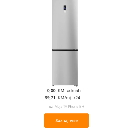
0,00
KM odmah
39,71
KM/mj x24
uz Moja TV Phone BH
Saznaj više