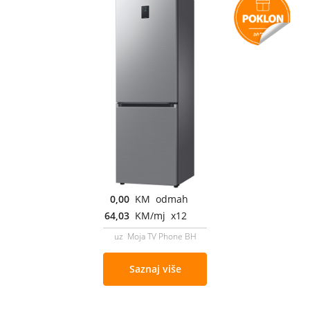
0,00
KM odmah
64,03
KM/mj x12
uz Moja TV Phone BH
Saznaj više