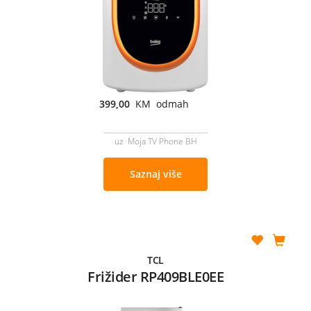
399,00
KM odmah
uz Moja TV Phone BH
Saznaj više
TCL
Frižider RP409BLE0EE