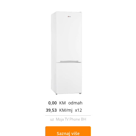
0,00
KM odmah
39,53
KM/mj x12
uz Moja TV Phone BH
Saznaj više