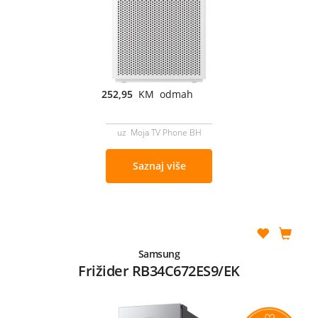
252,95
KM odmah
uz Moja TV Phone BH
Saznaj više
Samsung
Frižider RB34C672ES9/EK