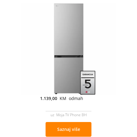
1.139,00
KM odmah
uz Moja TV Phone BH
Saznaj više