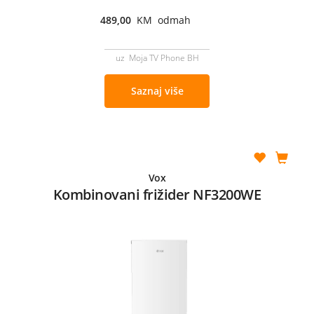
489,00
KM odmah
uz Moja TV Phone BH
Saznaj više
Vox
Kombinovani frižider NF3200WE