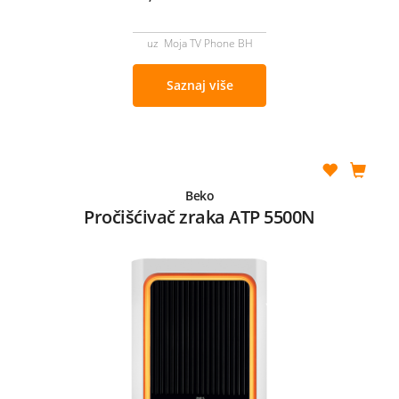
uz Moja TV Phone BH
Saznaj više
Beko
Pročišćivač zraka ATP 5500N