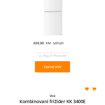
659,00
KM odmah
uz Moja TV Phone BH
Saznaj više
Vox
Kombinovani frižider KK 3400E