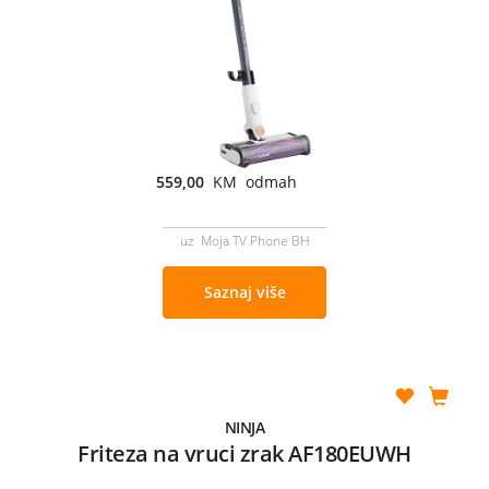
559,00
KM odmah
uz Moja TV Phone BH
Saznaj više
NINJA
Friteza na vruci zrak AF180EUWH