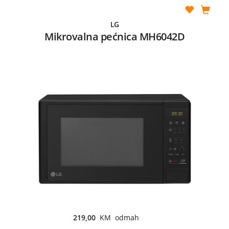
LG
Mikrovalna pećnica MH6042D
219,00
KM odmah