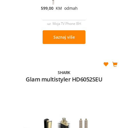
599,00
KM odmah
uz Moja TV Phone BH
Saznaj više
SHARK
Glam multistyler HD6052SEU