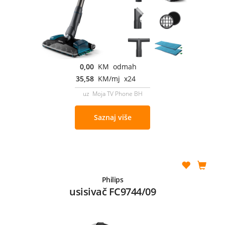
0,00
KM odmah
35,58
KM/mj x24
uz Moja TV Phone BH
Saznaj više
Philips
usisivač FC9744/09