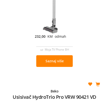
232,00
KM odmah
uz Moja TV Phone BH
Saznaj više
Beko
Usisivač HydroTrio Pro VRW 90421 VD