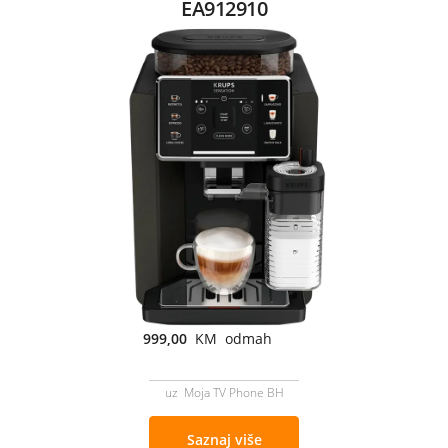
EA912910
999,00
KM odmah
uz Moja TV Phone BH
Saznaj više