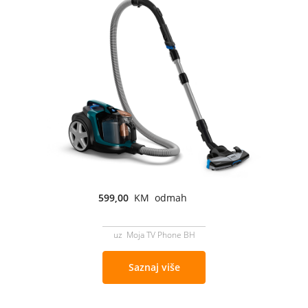
599,00
KM odmah
uz Moja TV Phone BH
Saznaj više