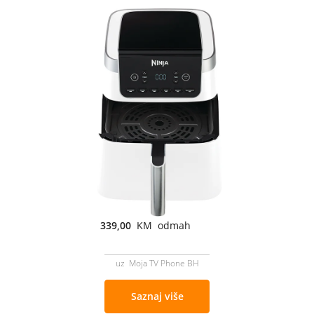
339,00
KM odmah
uz Moja TV Phone BH
Saznaj više