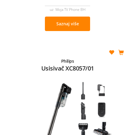
uz Moja TV Phone BH
Saznaj više
Philips
Usisivač XC8057/01