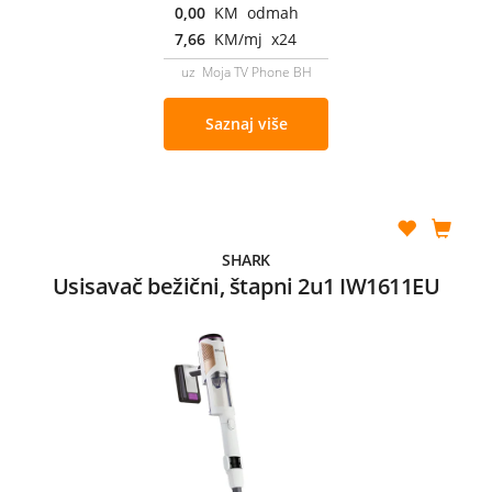
0,00
KM odmah
7,66
KM/mj x24
uz Moja TV Phone BH
Saznaj više
SHARK
Usisavač bežični, štapni 2u1 IW1611EU