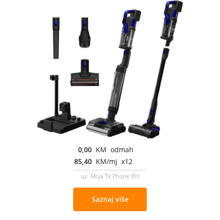
0,00
KM odmah
85,40
KM/mj x12
uz Moja TV Phone BH
Saznaj više