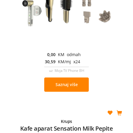
0,00
KM odmah
30,59
KM/mj x24
uz Moja TV Phone BH
Saznaj više
Krups
Kafe aparat Sensation Milk Pepite