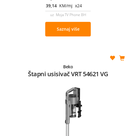
39,14
KM/mj x24
uz Moja TV Phone BH
Saznaj više
Beko
Štapni usisivač VRT 54621 VG