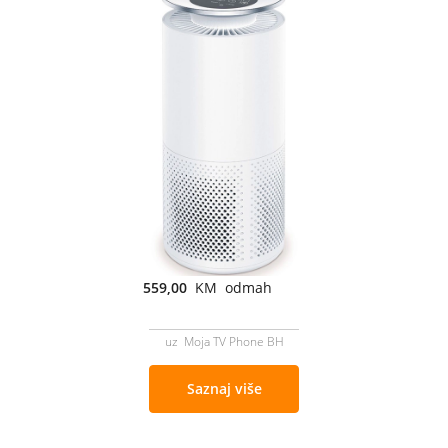
559,00
KM odmah
uz Moja TV Phone BH
Saznaj više