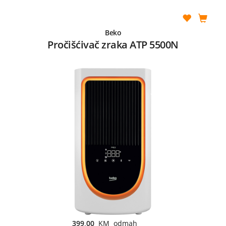
Beko
Pročišćivač zraka ATP 5500N
399,00
KM odmah