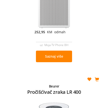
252,95
KM odmah
uz Moja TV Phone BH
Saznaj više
Beurer
Pročišćivač zraka LR 400