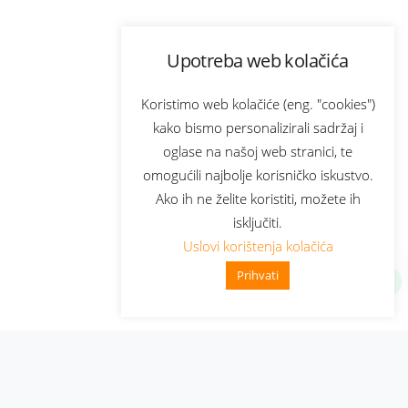
Upotreba web kolačića
Koristimo web kolačiće (eng. "cookies")
kako bismo personalizirali sadržaj i
oglase na našoj web stranici, te
omogućili najbolje korisničko iskustvo.
Ako ih ne želite koristiti, možete ih
isključiti.
Uslovi korištenja kolačića
Prihvati