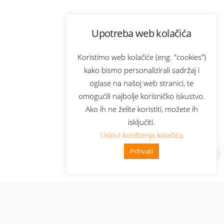
Upotreba web kolačića
Koristimo web kolačiće (eng. "cookies")
kako bismo personalizirali sadržaj i
oglase na našoj web stranici, te
omogućili najbolje korisničko iskustvo.
Ako ih ne želite koristiti, možete ih
isključiti.
Uslovi korištenja kolačića
Prihvati