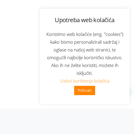
Upotreba web kolačića
Koristimo web kolačiće (eng. "cookies")
kako bismo personalizirali sadržaj i
oglase na našoj web stranici, te
omogućili najbolje korisničko iskustvo.
Ako ih ne želite koristiti, možete ih
isključiti.
Uslovi korištenja kolačića
Prihvati