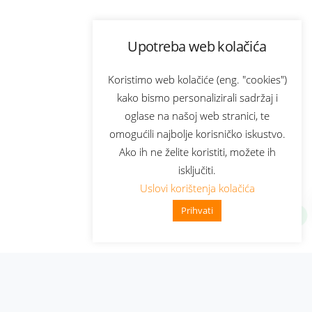
Upotreba web kolačića
Koristimo web kolačiće (eng. "cookies")
kako bismo personalizirali sadržaj i
oglase na našoj web stranici, te
omogućili najbolje korisničko iskustvo.
Ako ih ne želite koristiti, možete ih
isključiti.
Uslovi korištenja kolačića
Prihvati