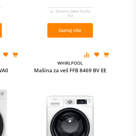
uz Osnovni paket fizicka
lica
Saznaj više
WHIRLPOOL
WA0
Mašina za veš FFB 8469 BV EE