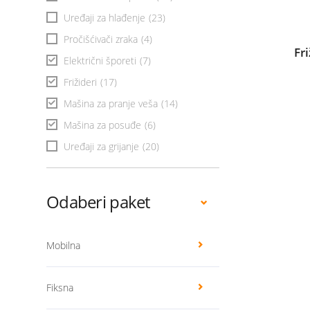
Uređaji za hlađenje
(23)
Pročišćivači zraka
(4)
Fr
Električni šporeti
(7)
Frižideri
(17)
Mašina za pranje veša
(14)
Mašina za posuđe
(6)
Uređaji za grijanje
(20)
Odaberi paket
Mobilna
Fiksna