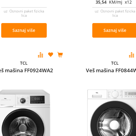
35,54
KM/mj x12
uz Osnovni paket fizicka
uz Osnovni paket fizicka
lica
lica
Saznaj više
Saznaj više
TCL
TCL
eš mašina FF0924WA2
Veš mašina FF0844