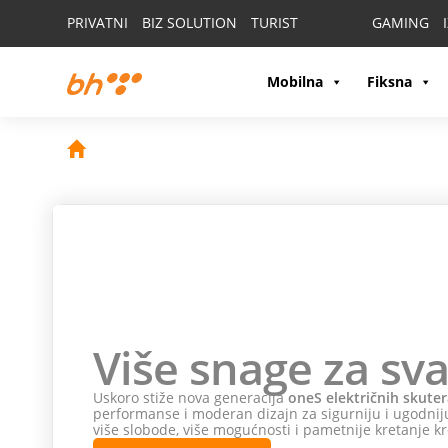
PRIVATNI
BIZ SOLUTION
TURIST
GAMING
Mobilna
Fiksna
Više snage za sva
Uskoro stiže nova generacija
oneS električnih skuter
performanse i moderan dizajn za sigurniju i ugodniju
više slobode, više mogućnosti i pametnije kretanje kr