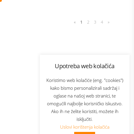
«
1
2
3
4
»
Program lojalnosti
Upotreba web kolačića
com
Bonus plus
sluga
Prijava za newsletter
Koristimo web kolačiće (eng. "cookies")
kako bismo personalizirali sadržaj i
oglase na našoj web stranici, te
elecom
omogućili najbolje korisničko iskustvo.
Ako ih ne želite koristiti, možete ih
isključiti.
Uslovi korištenja kolačića