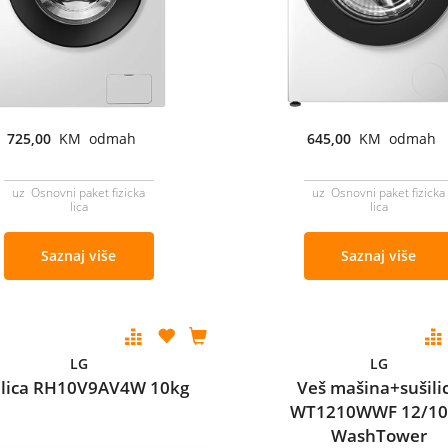
725,00
KM odmah
645,00
KM odmah
uz Osnovni paket fizicka
uz Osnovni paket fizicka
lica
lica
Saznaj više
Saznaj više
LG
LG
ilica RH10V9AV4W 10kg
Veš mašina+sušili
WT1210WWF 12/10
WashTower