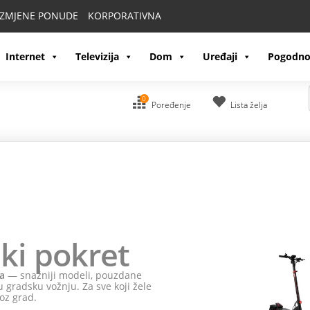
IZMJENE PONUDE
KORPORATIVNA
Internet
Televizija
Dom
Uređaji
Pogodno
0
Poređenje
Lista želja
ki pokret
a
— snažniji modeli, pouzdane
 gradsku vožnju. Za sve koji žele
oz grad.