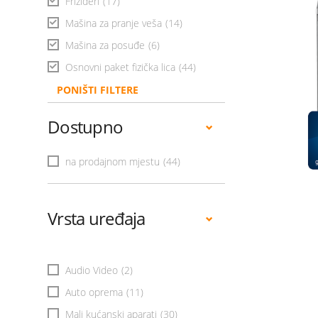
Frižideri
(17)
Mašina za pranje veša
(14)
Mašina za posuđe
(6)
Osnovni paket fizička lica
(44)
PONIŠTI FILTERE
Dostupno
na prodajnom mjestu
(44)
Vrsta uređaja
Audio Video
(2)
Auto oprema
(11)
Mali kućanski aparati
(30)