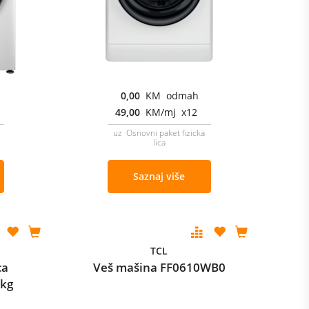
0,00
KM odmah
49,00
KM/mj x12
uz Osnovni paket fizicka
lica
Saznaj više
TCL
ca
Veš mašina FF0610WB0
kg