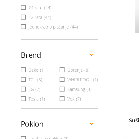
24 rate
(44)
12 rata
(44)
Jednokratno plaćanje
(44)
Brend
Beko
(11)
Gorenje
(8)
TCL
(5)
WHIRLPOOL
(1)
LG
(7)
Samsung
(4)
Tesla
(1)
Vox
(7)
Suš
Poklon
Uređaji uz poklon
(3)