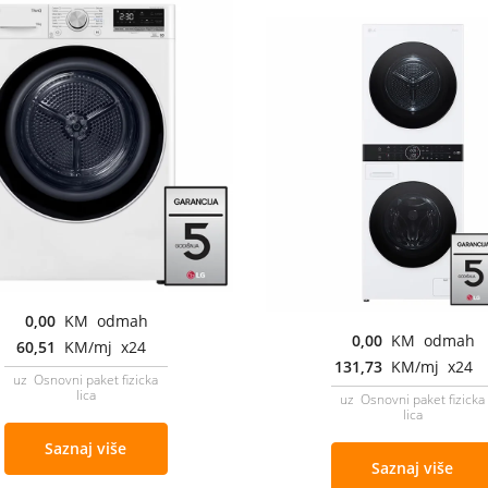
0,00
KM odmah
0,00
KM odmah
60,51
KM/mj x24
131,73
KM/mj x24
uz Osnovni paket fizicka
lica
uz Osnovni paket fizicka
lica
Saznaj više
Saznaj više