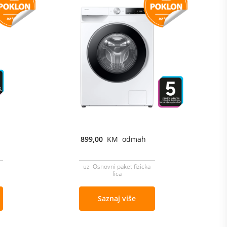
899,00
KM odmah
uz Osnovni paket fizicka
lica
Saznaj više