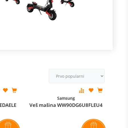
R
m
M
v
Samsung
EDAELE
Veš mašina WW90DG6U8FLEU4