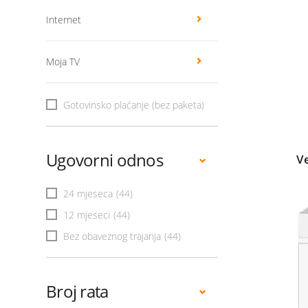
Internet
Moja TV
Gotovinsko plaćanje (bez paketa)
Ugovorni odnos
V
24 mjeseca
(44)
12 mjeseci
(44)
Bez obaveznog trajanja
(44)
Broj rata