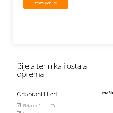
Istraži ponudu
Bijela tehnika i ostala
oprema
Odabrani filteri
maši
Električni šporeti
(7)