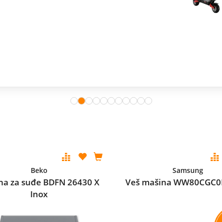
Beko
Samsung
na za suđe BDFN 26430 X
Veš mašina WW80CGC0
Inox