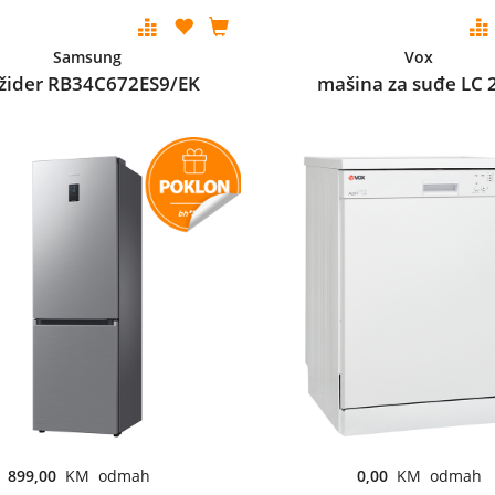
Samsung
Vox
ižider RB34C672ES9/EK
mašina za suđe LC 
899,00
KM odmah
0,00
KM odmah