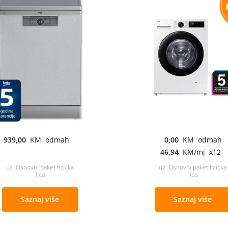
939,00
KM odmah
0,00
KM odmah
46,94
KM/mj x12
uz Osnovni paket fizicka
uz Osnovni paket fizicka
lica
lica
Saznaj više
Saznaj više