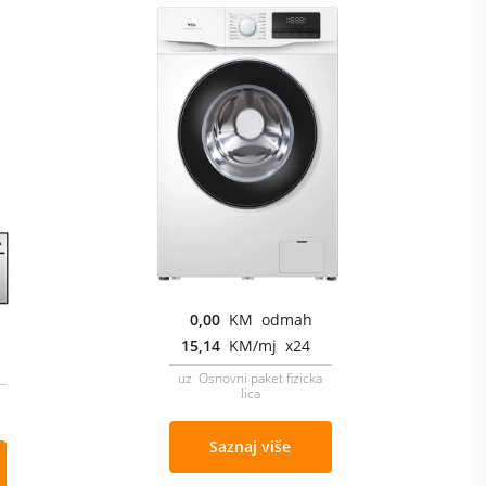
0,00
KM odmah
15,14
KM/mj x24
uz Osnovni paket fizicka
lica
Saznaj više