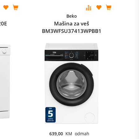
Beko
20E
Mašina za veš
BM3WFSU37413WPBB1
639,00
KM odmah