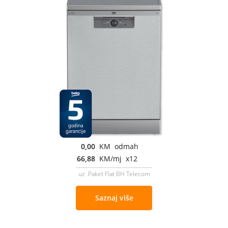
0,00
KM odmah
66,88
KM/mj x12
uz Paket Flat BH Telecom
Saznaj više