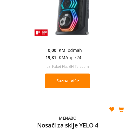
0,00
KM odmah
19,81
KM/mj x24
uz Paket Flat BH Telecom
Saznaj više
MENABO
Nosači za skije YELO 4