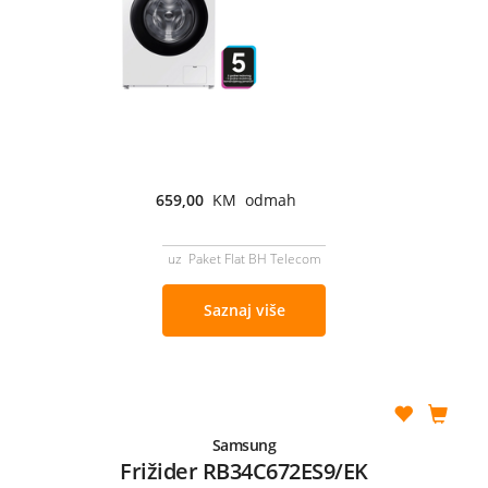
659,00
KM odmah
uz Paket Flat BH Telecom
Saznaj više
Samsung
Frižider RB34C672ES9/EK