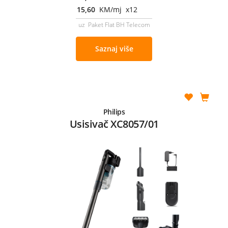
15,60
KM/mj x12
uz Paket Flat BH Telecom
Saznaj više
Philips
Usisivač XC8057/01