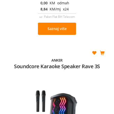
0,00
KM odmah
8,84
KM/mj x24
uz Paket Flat BH Telecom
Saznaj više
ANKER
Soundcore Karaoke Speaker Rave 3S