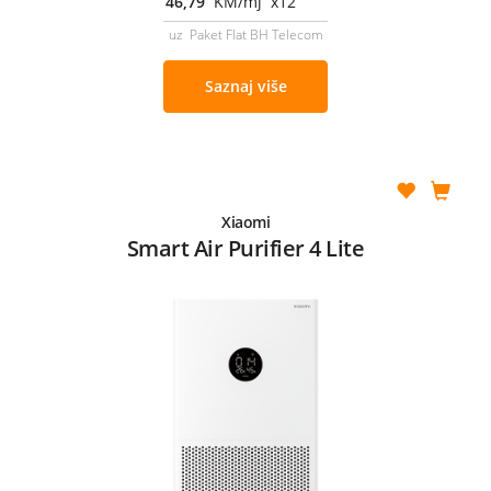
46,79
KM/mj x12
uz Paket Flat BH Telecom
Saznaj više
Xiaomi
Smart Air Purifier 4 Lite