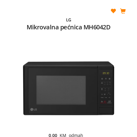
LG
Mikrovalna pećnica MH6042D
0,00
KM odmah