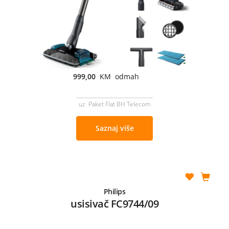
999,00
KM odmah
uz Paket Flat BH Telecom
Saznaj više
Philips
usisivač FC9744/09