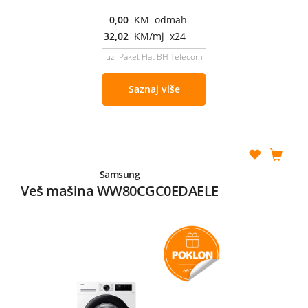
0,00
KM odmah
32,02
KM/mj x24
uz Paket Flat BH Telecom
Saznaj više
Samsung
Veš mašina WW80CGC0EDAELE