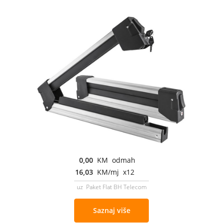
0,00
KM odmah
16,03
KM/mj x12
uz Paket Flat BH Telecom
Saznaj više