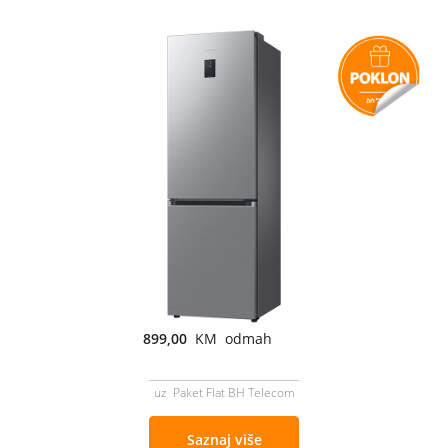
899,00
KM odmah
uz Paket Flat BH Telecom
Saznaj više