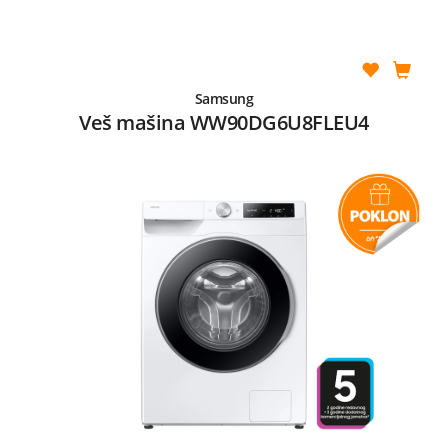
Samsung
Veš mašina WW90DG6U8FLEU4