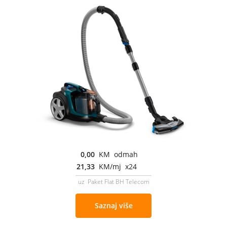
0,00
KM odmah
21,33
KM/mj x24
uz Paket Flat BH Telecom
Saznaj više