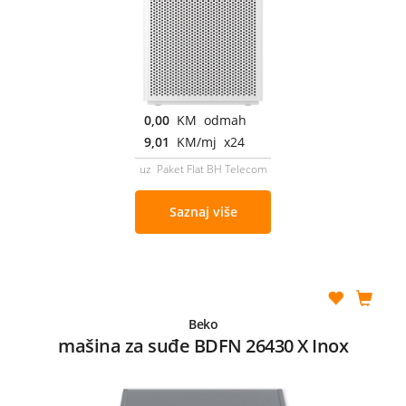
0,00
KM odmah
9,01
KM/mj x24
uz Paket Flat BH Telecom
Saznaj više
Beko
mašina za suđe BDFN 26430 X Inox