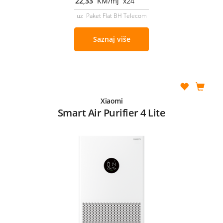
22,33
KM/mj x24
uz Paket Flat BH Telecom
Saznaj više
Xiaomi
Smart Air Purifier 4 Lite