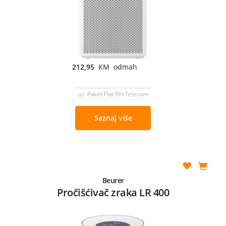
212,95
KM odmah
uz Paket Flat BH Telecom
Saznaj više
Beurer
Pročišćivač zraka LR 400