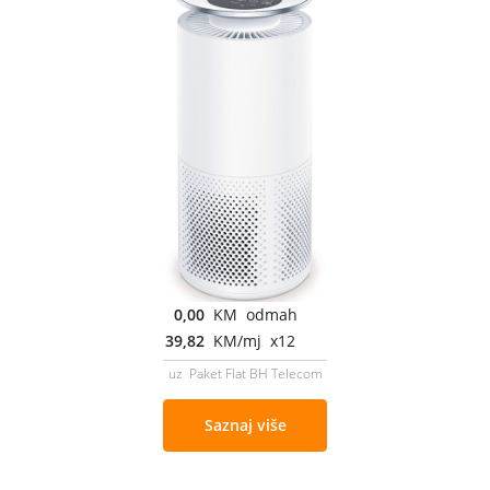
0,00
KM odmah
39,82
KM/mj x12
uz Paket Flat BH Telecom
Saznaj više