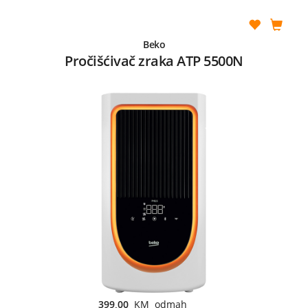
Beko
Pročišćivač zraka ATP 5500N
399,00
KM odmah