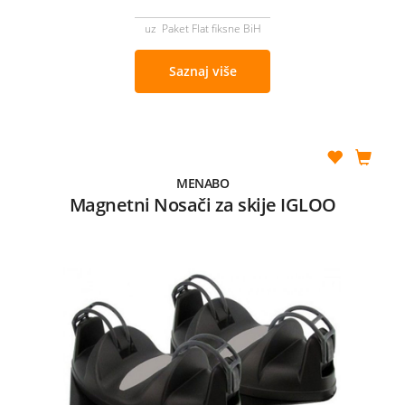
uz Paket Flat fiksne BiH
Saznaj više
MENABO
Magnetni Nosači za skije IGLOO