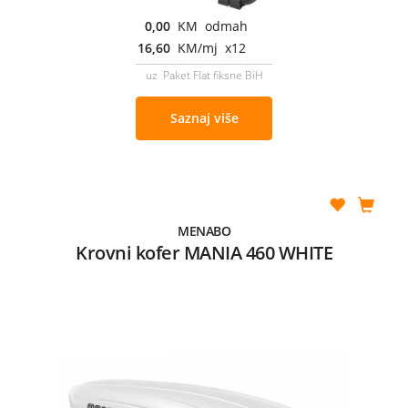
0,00
KM odmah
16,60
KM/mj x12
uz Paket Flat fiksne BiH
Saznaj više
MENABO
Krovni kofer MANIA 460 WHITE