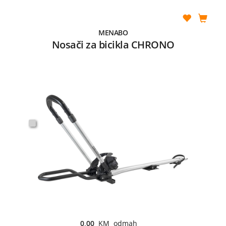
MENABO
Nosači za bicikla CHRONO
0,00
KM odmah