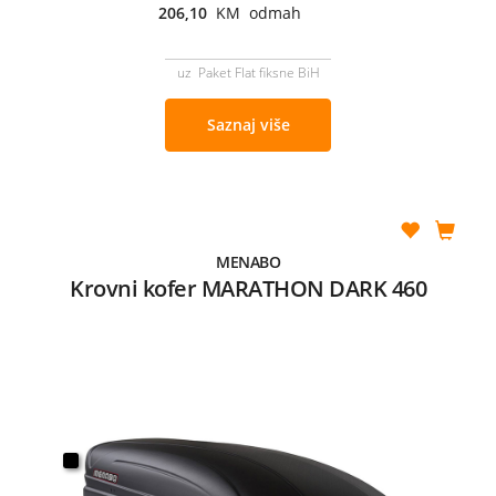
206,10
KM odmah
uz Paket Flat fiksne BiH
Saznaj više
MENABO
Krovni kofer MARATHON DARK 460