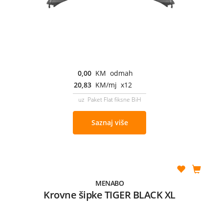
0,00
KM odmah
20,83
KM/mj x12
uz Paket Flat fiksne BiH
Saznaj više
MENABO
Krovne šipke TIGER BLACK XL