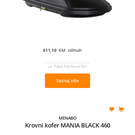
611,10
KM odmah
uz Paket Flat fiksne BiH
Saznaj više
MENABO
Krovni kofer MANIA BLACK 460