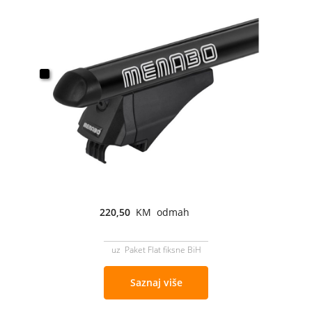
220,50
KM odmah
uz Paket Flat fiksne BiH
Saznaj više