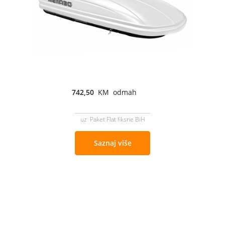
742,50
KM odmah
uz Paket Flat fiksne BiH
Saznaj više