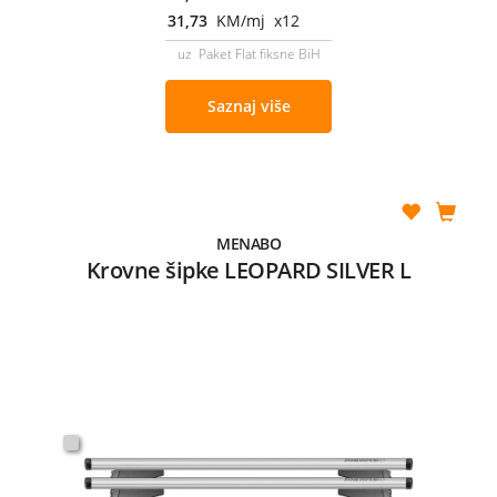
31,73
KM/mj x12
uz Paket Flat fiksne BiH
Saznaj više
MENABO
Krovne šipke LEOPARD SILVER L