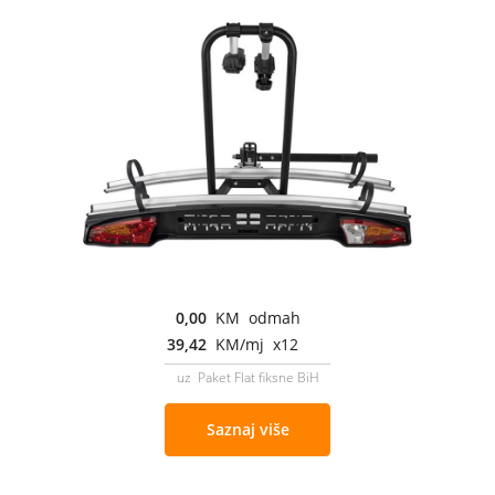
0,00
KM odmah
39,42
KM/mj x12
uz Paket Flat fiksne BiH
Saznaj više