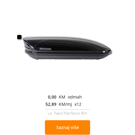
0,00
KM odmah
52,89
KM/mj x12
uz Paket Flat fiksne BiH
Saznaj više