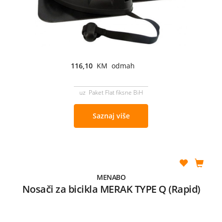
116,10
KM odmah
uz Paket Flat fiksne BiH
Saznaj više
MENABO
Nosači za bicikla MERAK TYPE Q (Rapid)