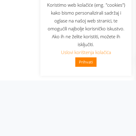
sluga
Prijava za newsletter
Koristimo web kolačiće (eng. "cookies")
kako bismo personalizirali sadržaj i
oglase na našoj web stranici, te
elecom
omogućili najbolje korisničko iskustvo.
Ako ih ne želite koristiti, možete ih
isključiti.
Uslovi korištenja kolačića
Prihvati
👋 Zdravo, kako mogu pomoći