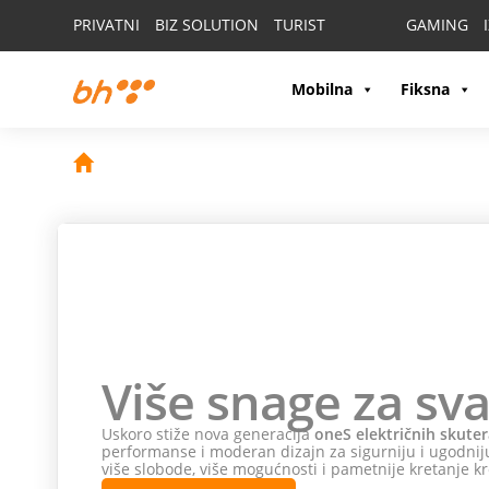
PRIVATNI
BIZ SOLUTION
TURIST
GAMING
Mobilna
Fiksna
Više snage za sva
Uskoro stiže nova generacija
oneS električnih skuter
performanse i moderan dizajn za sigurniju i ugodniju
više slobode, više mogućnosti i pametnije kretanje kr