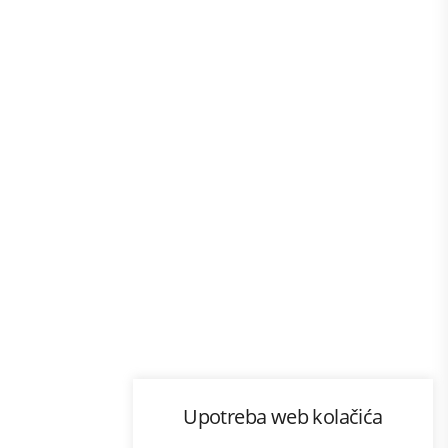
Program lojalnosti
Upotreba web kolačića
com
Bonus plus