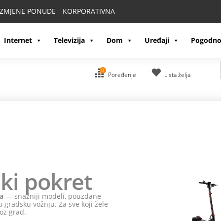
IZMJENE PONUDE
KORPORATIVNA
Internet
Televizija
Dom
Uređaji
Pogodno
0
Poređenje
Lista želja
ki pokret
a
— snažniji modeli, pouzdane
 gradsku vožnju. Za sve koji žele
oz grad.