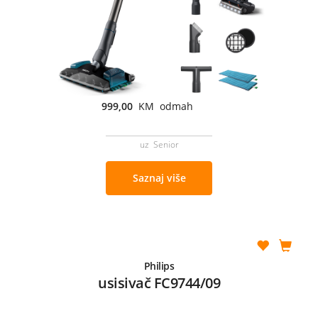
999,00
KM odmah
uz Senior
Saznaj više
Philips
usisivač FC9744/09