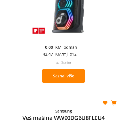
0,00
KM odmah
42,47
KM/mj x12
uz Senior
Saznaj više
Samsung
Veš mašina WW90DG6U8FLEU4