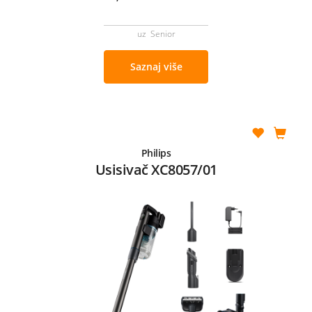
uz Senior
Saznaj više
Philips
Usisivač XC8057/01