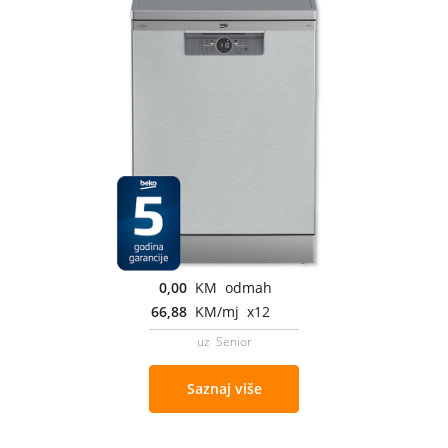
0,00
KM odmah
66,88
KM/mj x12
uz Senior
Saznaj više