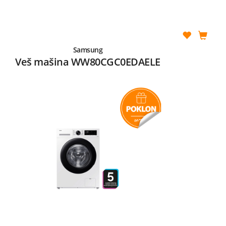
Samsung
Veš mašina WW80CGC0EDAELE