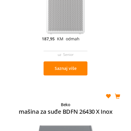
187,95
KM odmah
uz Senior
Saznaj više
Beko
mašina za suđe BDFN 26430 X Inox