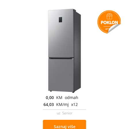
0,00
KM odmah
64,03
KM/mj x12
uz Senior
Saznaj više