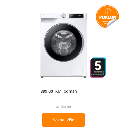
899,00
KM odmah
uz Senior
Saznaj više