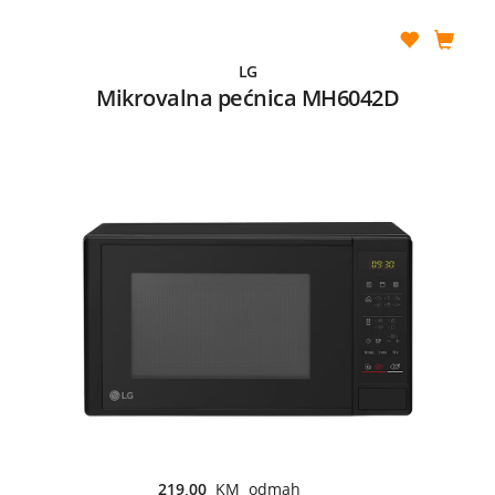
LG
Mikrovalna pećnica MH6042D
219,00
KM odmah