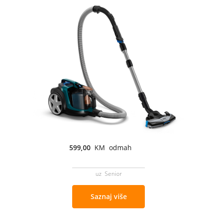
599,00
KM odmah
uz Senior
Saznaj više