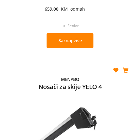
659,00
KM odmah
uz Senior
Saznaj više
MENABO
Nosači za skije YELO 4