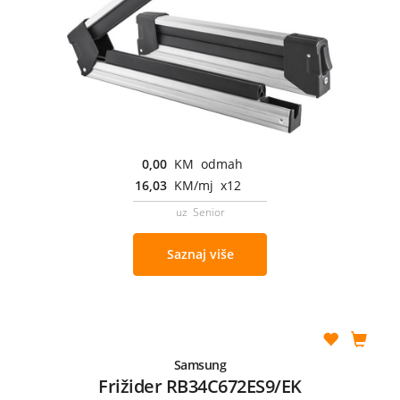
0,00
KM odmah
16,03
KM/mj x12
uz Senior
Saznaj više
Samsung
Frižider RB34C672ES9/EK