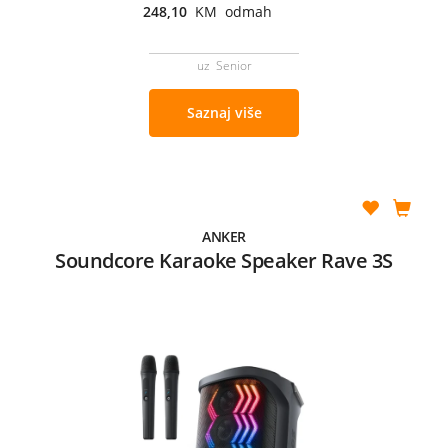
248,10
KM odmah
uz Senior
Saznaj više
ANKER
Soundcore Karaoke Speaker Rave 3S