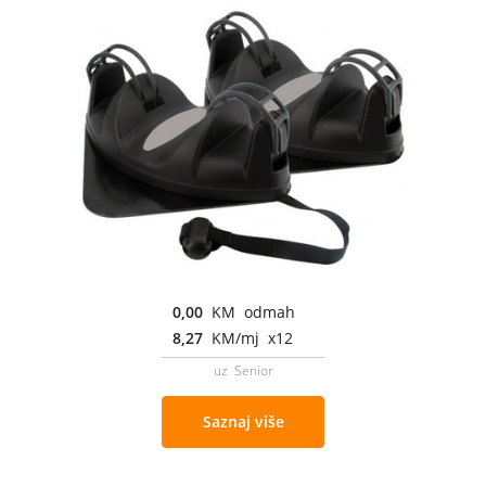
0,00
KM odmah
8,27
KM/mj x12
uz Senior
Saznaj više