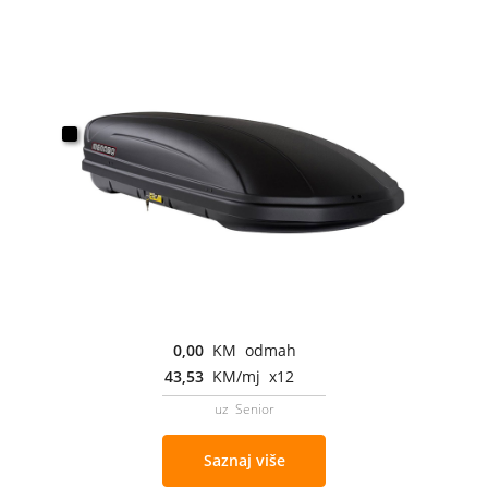
0,00
KM odmah
43,53
KM/mj x12
uz Senior
Saznaj više