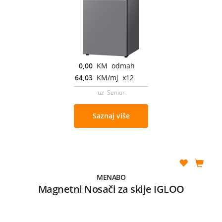
0,00
KM odmah
64,03
KM/mj x12
uz Senior
Saznaj više
MENABO
Magnetni Nosači za skije IGLOO