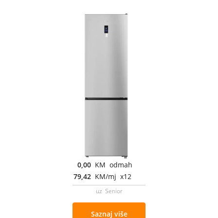
0,00
KM odmah
79,42
KM/mj x12
uz Senior
Saznaj više