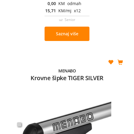
0,00
KM odmah
15,71
KM/mj x12
uz Senior
Saznaj više
MENABO
Krovne šipke TIGER SILVER