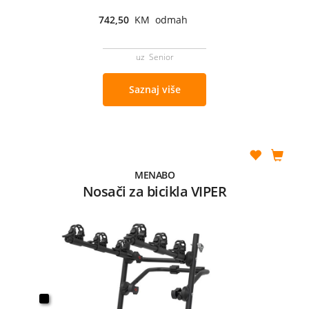
742,50
KM odmah
uz Senior
Saznaj više
MENABO
Nosači za bicikla VIPER