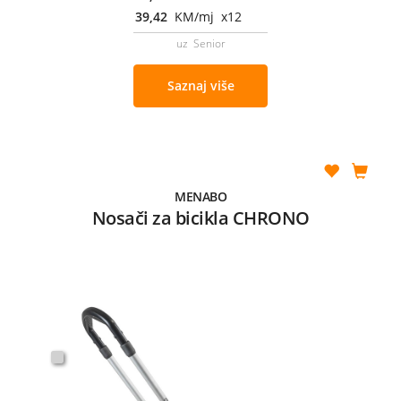
39,42
KM/mj x12
uz Senior
Saznaj više
MENABO
Nosači za bicikla CHRONO