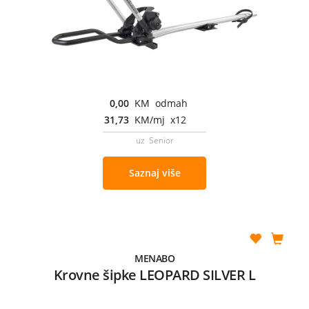
0,00
KM odmah
31,73
KM/mj x12
uz Senior
Saznaj više
MENABO
Krovne šipke LEOPARD SILVER L