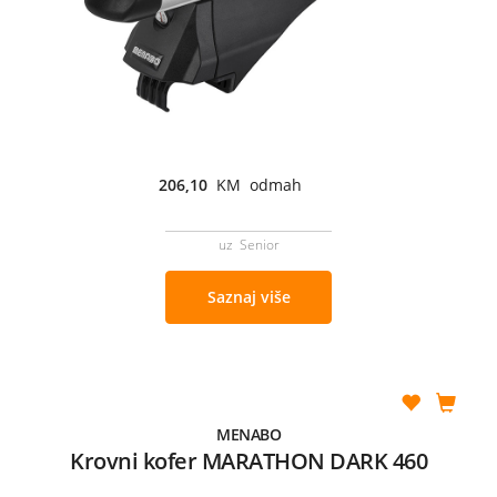
206,10
KM odmah
uz Senior
Saznaj više
MENABO
Krovni kofer MARATHON DARK 460