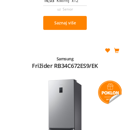
16,03
KM/mj x12
uz Senior
Saznaj više
Samsung
Frižider RB34C672ES9/EK