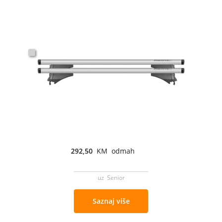
292,50
KM odmah
uz Senior
Saznaj više