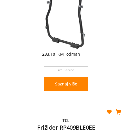
233,10
KM odmah
uz Senior
Saznaj više
TCL
Frižider RP409BLE0EE