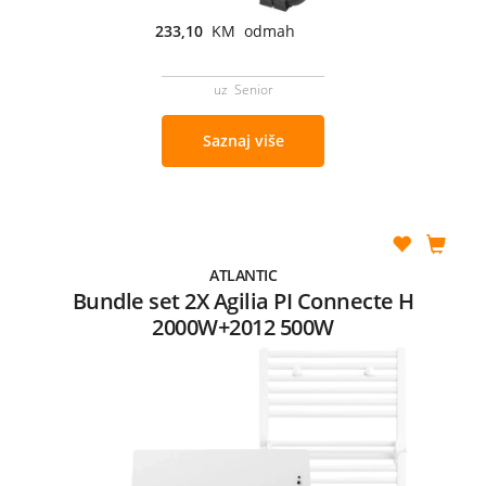
233,10
KM odmah
uz Senior
Saznaj više
ATLANTIC
Bundle set 2X Agilia PI Connecte H
2000W+2012 500W