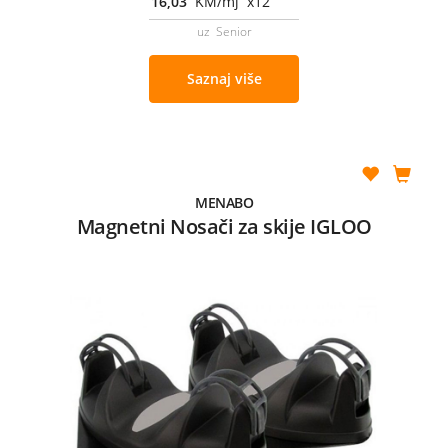
16,03
KM/mj x12
uz Senior
Saznaj više
MENABO
Magnetni Nosači za skije IGLOO