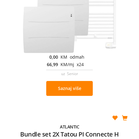
0,00
KM odmah
66,99
KM/mj x24
uz Senior
Saznaj više
ATLANTIC
Bundle set 2X Tatou PI Connecte H