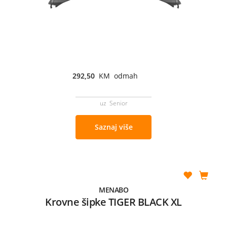
292,50
KM odmah
uz Senior
Saznaj više
MENABO
Krovne šipke TIGER BLACK XL