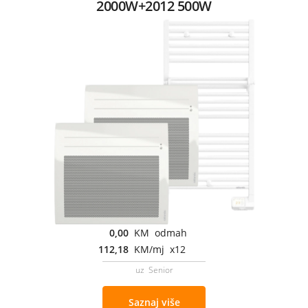
2000W+2012 500W
0,00
KM odmah
112,18
KM/mj x12
uz Senior
Saznaj više