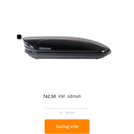
742,50
KM odmah
uz Senior
Saznaj više