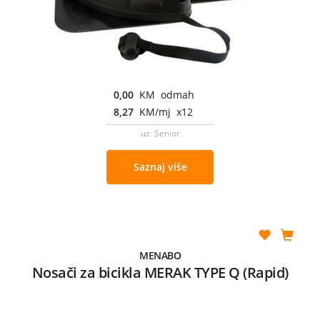
0,00
KM odmah
8,27
KM/mj x12
uz Senior
Saznaj više
MENABO
Nosači za bicikla MERAK TYPE Q (Rapid)