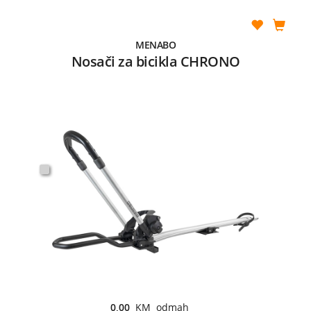
MENABO
Nosači za bicikla CHRONO
0,00
KM odmah