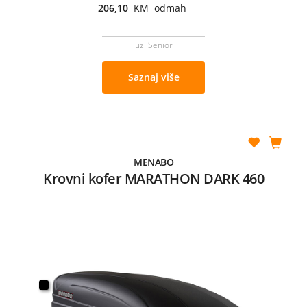
206,10
KM odmah
uz Senior
Saznaj više
MENABO
Krovni kofer MARATHON DARK 460