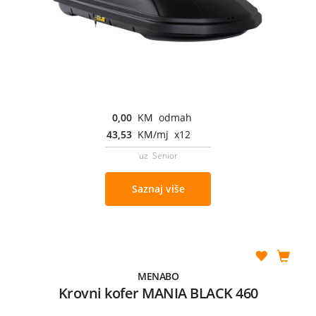
0,00
KM odmah
43,53
KM/mj x12
uz Senior
Saznaj više
MENABO
Krovni kofer MANIA BLACK 460