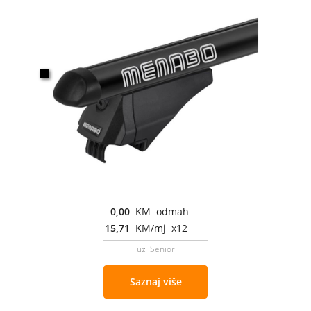
0,00
KM odmah
15,71
KM/mj x12
uz Senior
Saznaj više