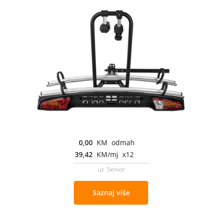
0,00
KM odmah
39,42
KM/mj x12
uz Senior
Saznaj više