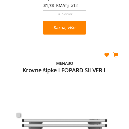
31,73
KM/mj x12
uz Senior
Saznaj više
MENABO
Krovne šipke LEOPARD SILVER L