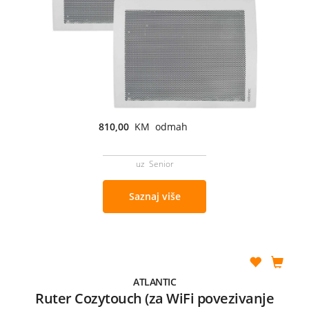
810,00
KM odmah
uz Senior
Saznaj više
ATLANTIC
Ruter Cozytouch (za WiFi povezivanje