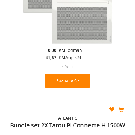
0,00
KM odmah
41,67
KM/mj x24
uz Senior
Saznaj više
ATLANTIC
Bundle set 2X Tatou PI Connecte H 1500W