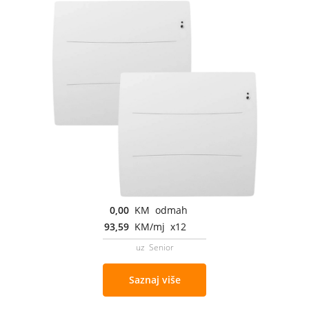
0,00
KM odmah
93,59
KM/mj x12
uz Senior
Saznaj više