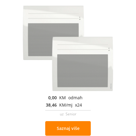
0,00
KM odmah
38,46
KM/mj x24
uz Senior
Saznaj više