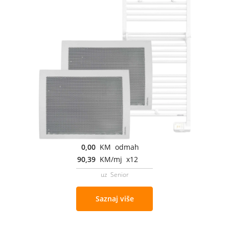
0,00
KM odmah
90,39
KM/mj x12
uz Senior
Saznaj više