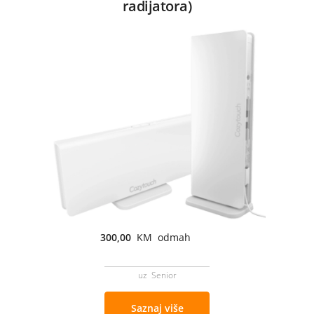
radijatora)
300,00
KM odmah
uz Senior
Saznaj više