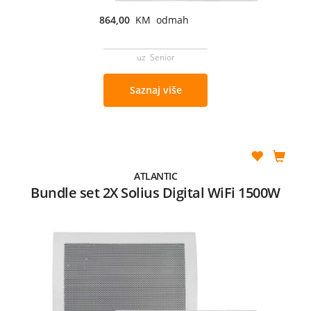
864,00
KM odmah
uz Senior
Saznaj više
ATLANTIC
Bundle set 2X Solius Digital WiFi 1500W