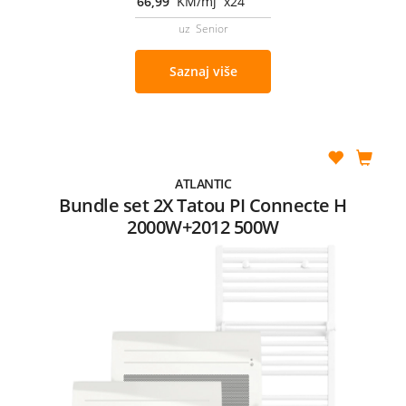
66,99
KM/mj x24
uz Senior
Saznaj više
ATLANTIC
Bundle set 2X Tatou PI Connecte H
2000W+2012 500W