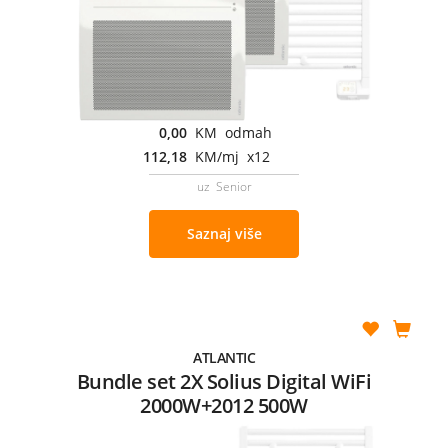
0,00
KM odmah
112,18
KM/mj x12
uz Senior
Saznaj više
ATLANTIC
Bundle set 2X Solius Digital WiFi
2000W+2012 500W