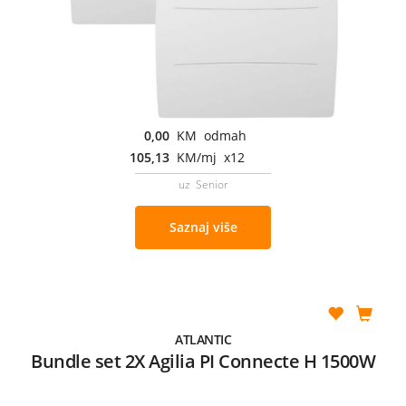
0,00
KM odmah
105,13
KM/mj x12
uz Senior
Saznaj više
ATLANTIC
Bundle set 2X Agilia PI Connecte H 1500W