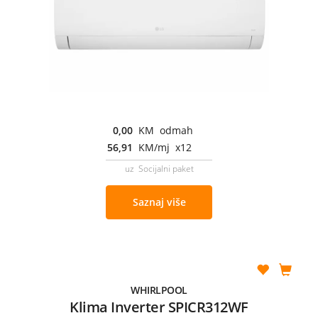
0,00
KM odmah
56,91
KM/mj x12
uz Socijalni paket
Saznaj više
WHIRLPOOL
Klima Inverter SPICR312WF