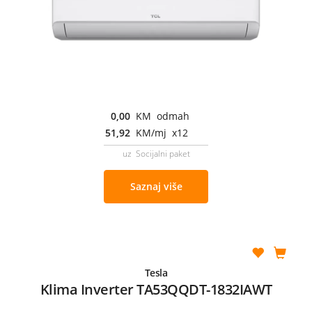
0,00
KM odmah
51,92
KM/mj x12
uz Socijalni paket
Saznaj više
Tesla
Klima Inverter TA53QQDT-1832IAWT