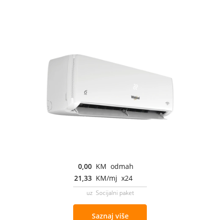
0,00
KM odmah
21,33
KM/mj x24
uz Socijalni paket
Saznaj više