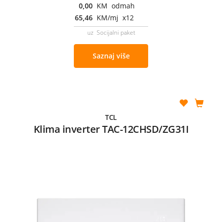
0,00
KM odmah
65,46
KM/mj x12
uz Socijalni paket
Saznaj više
TCL
Klima inverter TAC-12CHSD/ZG31I