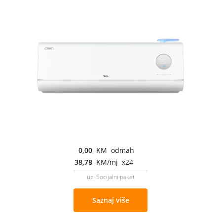
0,00
KM odmah
38,78
KM/mj x24
uz Socijalni paket
Saznaj više