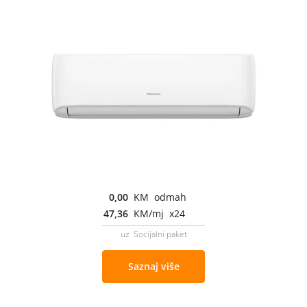
0,00
KM odmah
47,36
KM/mj x24
uz Socijalni paket
Saznaj više