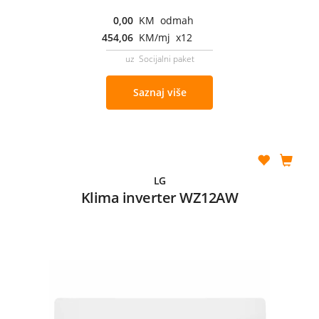
0,00
KM odmah
454,06
KM/mj x12
uz Socijalni paket
Saznaj više
LG
Klima inverter WZ12AW