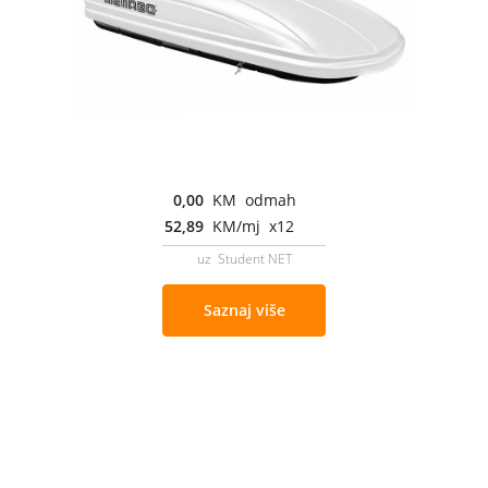
0,00
KM odmah
52,89
KM/mj x12
uz Student NET
Saznaj više