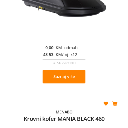
0,00
KM odmah
43,53
KM/mj x12
uz Student NET
Saznaj više
MENABO
Krovni kofer MANIA BLACK 460