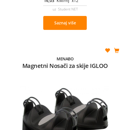
16,03
KM/mj x12
uz Student NET
Saznaj više
MENABO
Magnetni Nosači za skije IGLOO