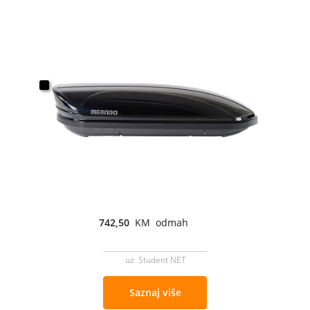
742,50
KM odmah
uz Student NET
Saznaj više