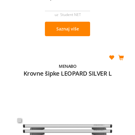
uz Student NET
Saznaj više
MENABO
Krovne šipke LEOPARD SILVER L