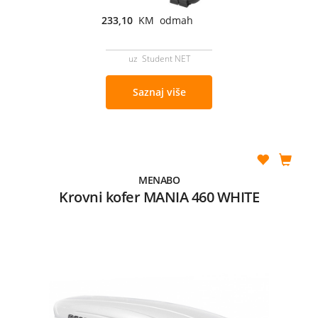
233,10
KM odmah
uz Student NET
Saznaj više
MENABO
Krovni kofer MANIA 460 WHITE