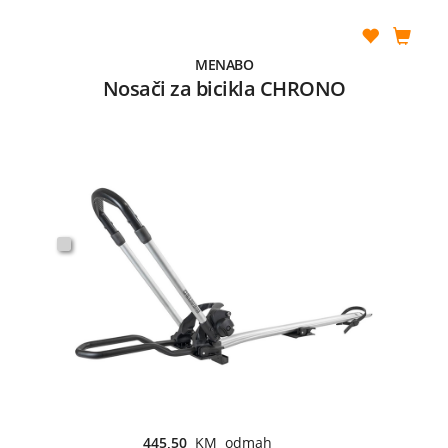
MENABO
Nosači za bicikla CHRONO
445,50
KM odmah