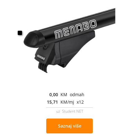
0,00
KM odmah
15,71
KM/mj x12
uz Student NET
Saznaj više