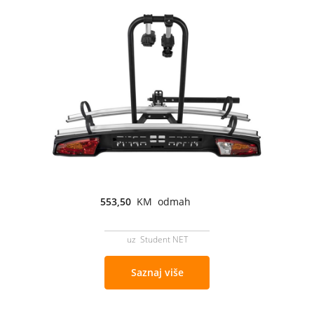
553,50
KM odmah
uz Student NET
Saznaj više