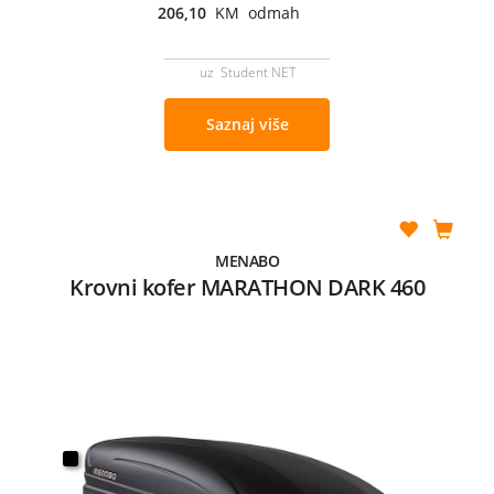
206,10
KM odmah
uz Student NET
Saznaj više
MENABO
Krovni kofer MARATHON DARK 460