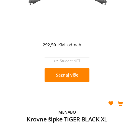
292,50
KM odmah
uz Student NET
Saznaj više
MENABO
Krovne šipke TIGER BLACK XL