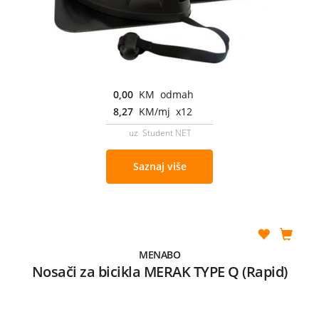
0,00
KM odmah
8,27
KM/mj x12
uz Student NET
Saznaj više
MENABO
Nosači za bicikla MERAK TYPE Q (Rapid)