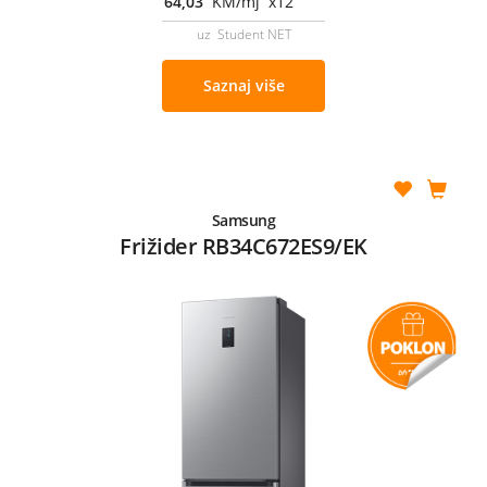
64,03
KM/mj x12
uz Student NET
Saznaj više
Samsung
Frižider RB34C672ES9/EK