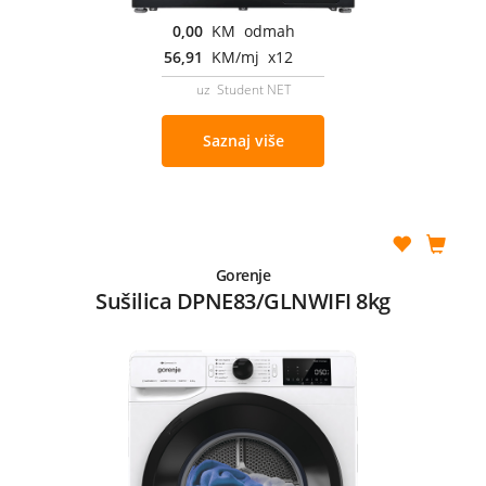
0,00
KM odmah
56,91
KM/mj x12
uz Student NET
Saznaj više
Gorenje
Sušilica DPNE83/GLNWIFI 8kg