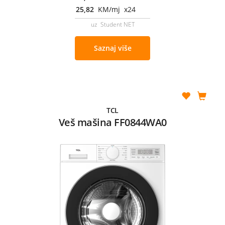
25,82
KM/mj x24
uz Student NET
Saznaj više
TCL
Veš mašina FF0844WA0