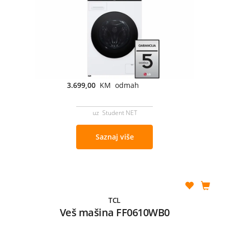
3.699,00
KM odmah
uz Student NET
Saznaj više
TCL
Veš mašina FF0610WB0