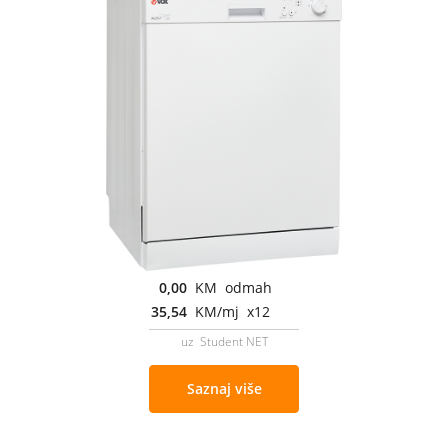
0,00
KM odmah
35,54
KM/mj x12
uz Student NET
Saznaj više