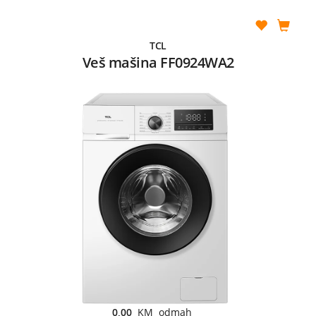
TCL
Veš mašina FF0924WA2
0,00
KM odmah