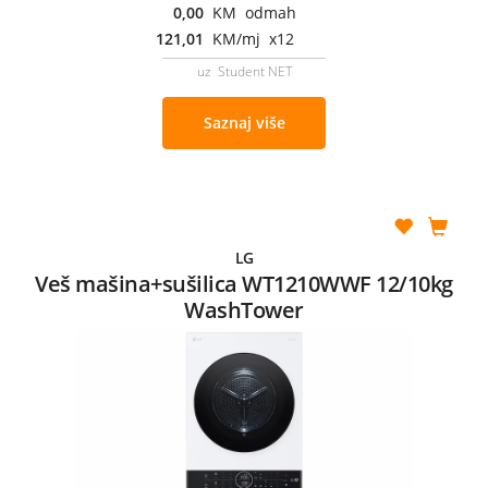
0,00
KM odmah
121,01
KM/mj x12
uz Student NET
Saznaj više
LG
Veš mašina+sušilica WT1210WWF 12/10kg
WashTower