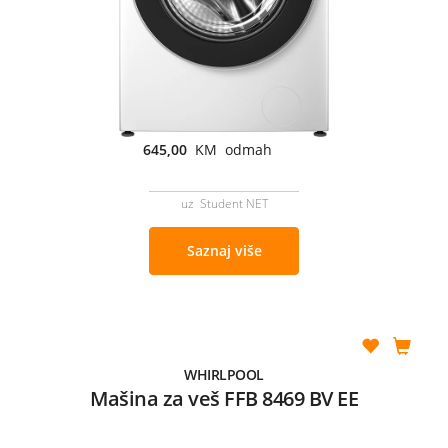
645,00
KM odmah
uz Student NET
Saznaj više
WHIRLPOOL
Mašina za veš FFB 8469 BV EE