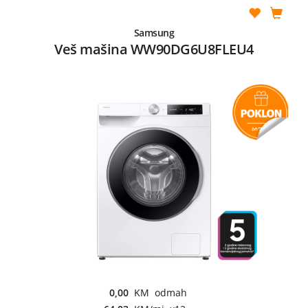
Samsung
Veš mašina WW90DG6U8FLEU4
0,00
KM odmah