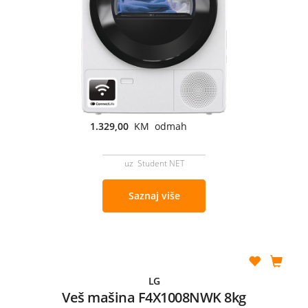
1.329,00
KM odmah
uz Student NET
Saznaj više
LG
Veš mašina F4X1008NWK 8kg