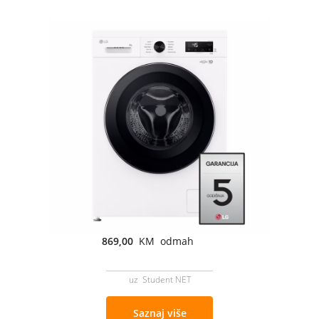
869,00
KM odmah
uz Student NET
Saznaj više