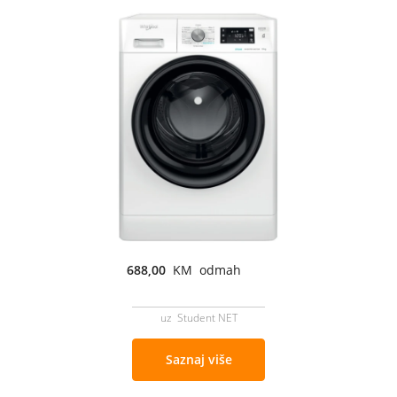
688,00
KM odmah
uz Student NET
Saznaj više