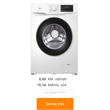
0,00
KM odmah
15,14
KM/mj x24
uz Student NET
Saznaj više