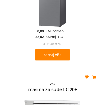
0,00
KM odmah
32,02
KM/mj x24
uz Student NET
Saznaj više
Vox
mašina za suđe LC 20E