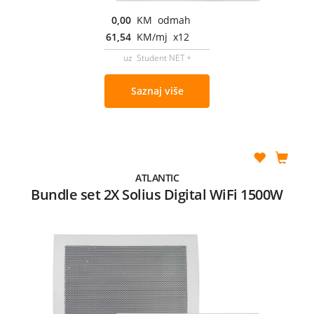
0,00
KM odmah
61,54
KM/mj x12
uz Student NET +
Saznaj više
ATLANTIC
Bundle set 2X Solius Digital WiFi 1500W