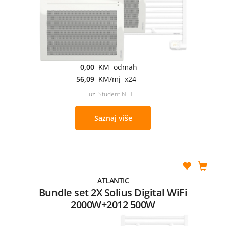
0,00
KM odmah
56,09
KM/mj x24
uz Student NET +
Saznaj više
ATLANTIC
Bundle set 2X Solius Digital WiFi
2000W+2012 500W