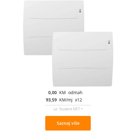
0,00
KM odmah
93,59
KM/mj x12
uz Student NET +
Saznaj više