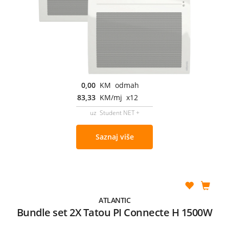
0,00
KM odmah
83,33
KM/mj x12
uz Student NET +
Saznaj više
ATLANTIC
Bundle set 2X Tatou PI Connecte H 1500W