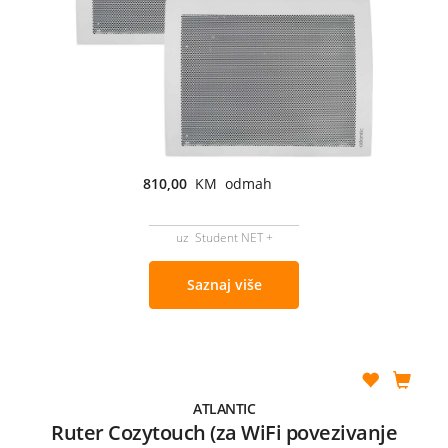
810,00
KM odmah
uz Student NET +
Saznaj više
ATLANTIC
Ruter Cozytouch (za WiFi povezivanje