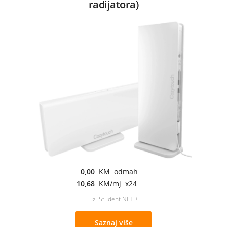
radijatora)
0,00
KM odmah
10,68
KM/mj x24
uz Student NET +
Saznaj više