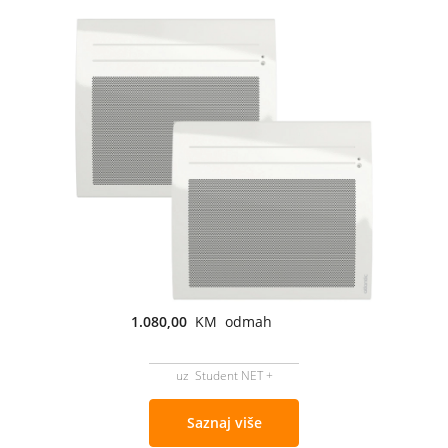
1.080,00
KM odmah
uz Student NET +
Saznaj više