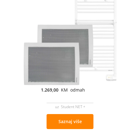
1.269,00
KM odmah
uz Student NET +
Saznaj više