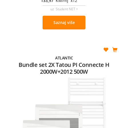
133,97
KM/mj x12
uz Student NET +
Saznaj više
ATLANTIC
Bundle set 2X Tatou PI Connecte H
2000W+2012 500W