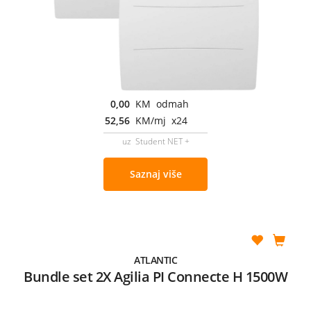
0,00
KM odmah
52,56
KM/mj x24
uz Student NET +
Saznaj više
ATLANTIC
Bundle set 2X Agilia PI Connecte H 1500W