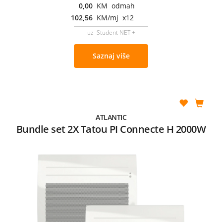
0,00
KM odmah
102,56
KM/mj x12
uz Student NET +
Saznaj više
ATLANTIC
Bundle set 2X Tatou PI Connecte H 2000W