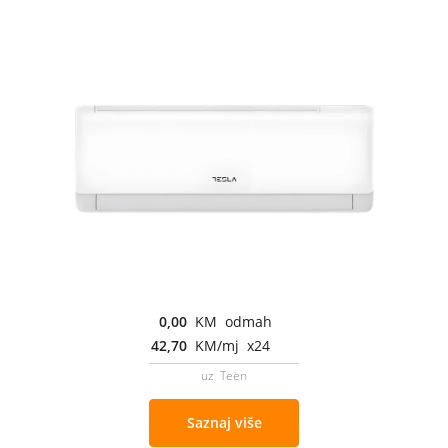
0,00
KM odmah
42,70
KM/mj x24
uz Teen
Saznaj više