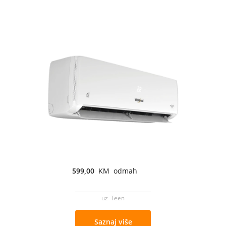
599,00
KM odmah
uz Teen
Saznaj više