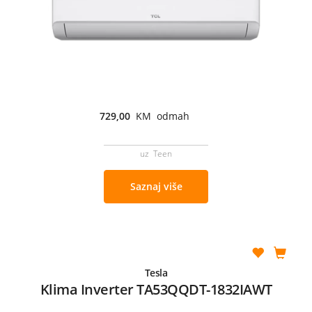
729,00
KM odmah
uz Teen
Saznaj više
Tesla
Klima Inverter TA53QQDT-1832IAWT