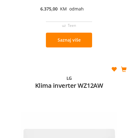
6.375,00
KM odmah
uz Teen
Saznaj više
LG
Klima inverter WZ12AW