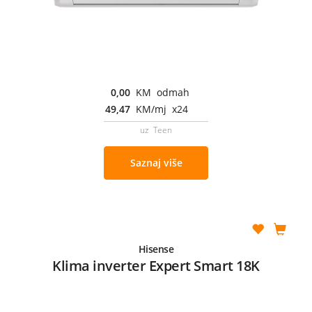
0,00
KM odmah
49,47
KM/mj x24
uz Teen
Saznaj više
Hisense
Klima inverter Expert Smart 18K