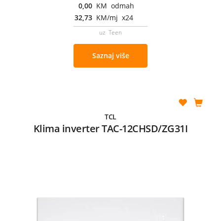
0,00
KM odmah
32,73
KM/mj x24
uz Teen
Saznaj više
TCL
Klima inverter TAC-12CHSD/ZG31I