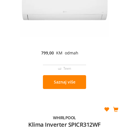
799,00
KM odmah
uz Teen
Saznaj više
WHIRLPOOL
Klima Inverter SPICR312WF