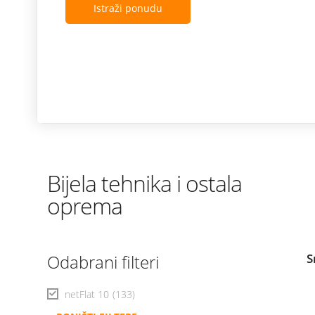
Istraži ponudu
Bijela tehnika i ostala
oprema
Odabrani filteri
S
netFlat 10
(133)