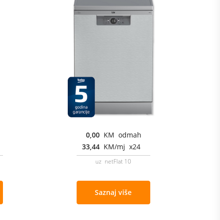
0,00
KM odmah
33,44
KM/mj x24
uz netFlat 10
Saznaj više