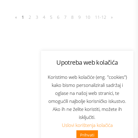
«
1
2
3
4
5
6
7
8
9
10
11-12
»
Program lojalnosti
Upotreba web kolačića
com
Bonus plus
sluga
Prijava za newsletter
Koristimo web kolačiće (eng. "cookies")
kako bismo personalizirali sadržaj i
oglase na našoj web stranici, te
elecom
omogućili najbolje korisničko iskustvo.
Ako ih ne želite koristiti, možete ih
isključiti.
Uslovi korištenja kolačića
Prihvati
👋 Zdravo, kako mogu pomoći?