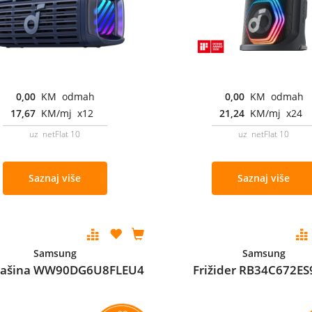
0,00
KM odmah
0,00
KM odmah
17,67
KM/mj x12
21,24
KM/mj x24
uz netFlat 10
uz netFlat 10
Saznaj više
Saznaj više
Samsung
Samsung
mašina WW90DG6U8FLEU4
Frižider RB34C672ES