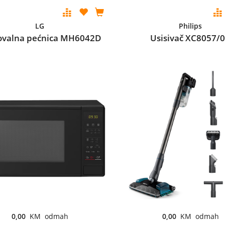
LG
Philips
ovalna pećnica MH6042D
Usisivač XC8057/
0,00
KM odmah
0,00
KM odmah