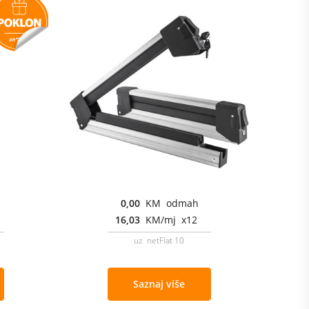
0,00
KM odmah
16,03
KM/mj x12
uz netFlat 10
Saznaj više