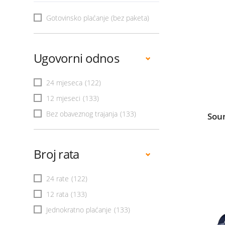
Gotovinsko plaćanje (bez paketa)
Ugovorni odnos
24 mjeseca
(122)
12 mjeseci
(133)
Bez obaveznog trajanja
(133)
Sou
Broj rata
24 rate
(122)
12 rata
(133)
Jednokratno plaćanje
(133)