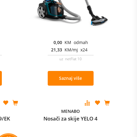
0,00
KM odmah
21,33
KM/mj x24
uz netFlat 10
Saznaj više
MENABO
9/EK
Nosači za skije YELO 4