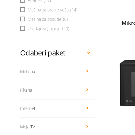
Frižideri
(17)
Mašina za pranje veša
(14)
Mašina za posuđe
(6)
Mikr
Uređaji za grijanje
(20)
Odaberi paket
Mobilna
Fiksna
Internet
Moja TV