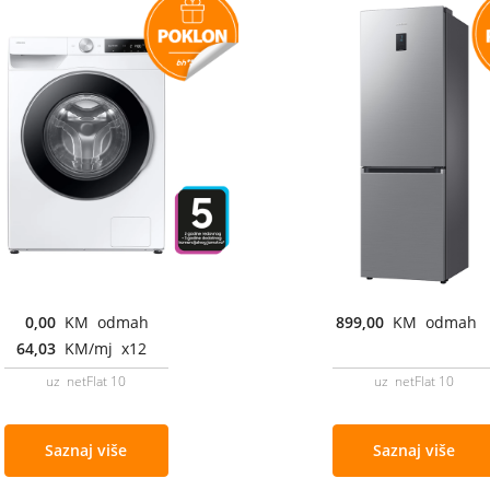
0,00
KM odmah
899,00
KM odmah
64,03
KM/mj x12
uz netFlat 10
uz netFlat 10
Saznaj više
Saznaj više