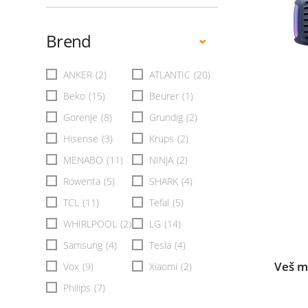
Brend
ANKER
(2)
ATLANTIC
(20)
Beko
(15)
Beurer
(1)
Gorenje
(8)
Grundig
(2)
Hisense
(3)
Krups
(2)
MENABO
(11)
NINJA
(2)
Rowenta
(5)
SHARK
(4)
TCL
(11)
Tefal
(5)
WHIRLPOOL
(2)
LG
(14)
Samsung
(4)
Tesla
(4)
Veš 
Vox
(9)
Xiaomi
(2)
Philips
(7)