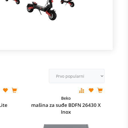
R
m
M
v
Beko
Lite
mašina za suđe BDFN 26430 X
Inox