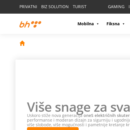
PRIVATNI
BIZ SOLUTION
TURIST
GAMING
Mobilna
Fiksna
Više snage za sva
Uskoro stiže nova generacija
oneS električnih skuter
performanse i moderan dizajn za sigurniju i ugodniju
više slobode, više mogućnosti i pametnije kretanje kr