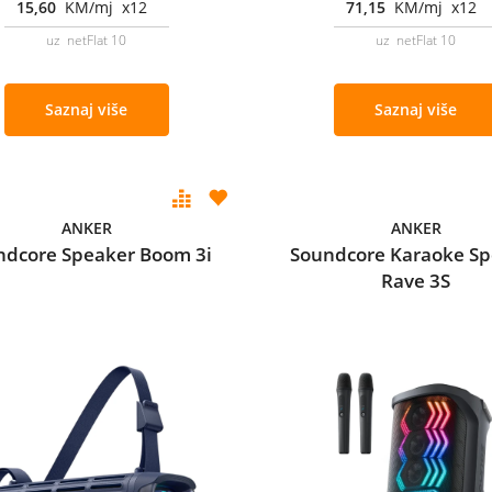
15,60
KM/mj x12
71,15
KM/mj x12
uz netFlat 10
uz netFlat 10
Saznaj više
Saznaj više
ANKER
ANKER
ndcore Speaker Boom 3i
Soundcore Karaoke Sp
Rave 3S