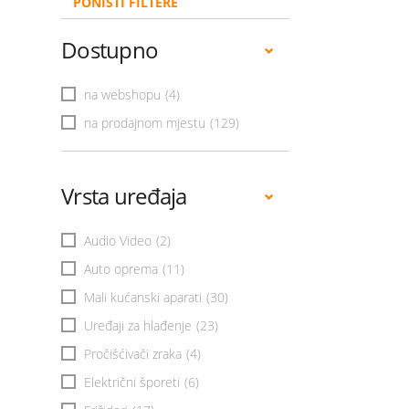
PONIŠTI FILTERE
Dostupno
na webshopu
(4)
na prodajnom mjestu
(129)
Vrsta uređaja
Audio Video
(2)
Auto oprema
(11)
Mali kućanski aparati
(30)
Uređaji za hlađenje
(23)
Pročišćivači zraka
(4)
Električni šporeti
(6)