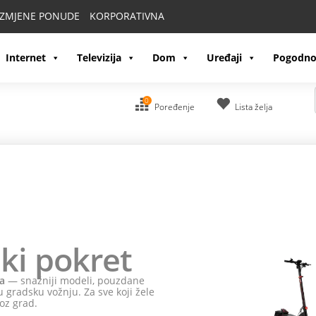
IZMJENE PONUDE
KORPORATIVNA
Internet
Televizija
Dom
Uređaji
Pogodno
0
Poređenje
Lista želja
ki pokret
a
— snažniji modeli, pouzdane
 gradsku vožnju. Za sve koji žele
oz grad.