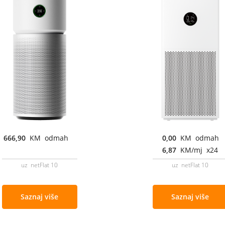
666,90
KM odmah
0,00
KM odmah
6,87
KM/mj x24
uz netFlat 10
uz netFlat 10
Saznaj više
Saznaj više