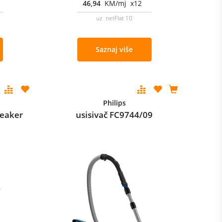
46,94
KM/mj x12
uz netFlat 10
Saznaj više
Philips
eaker
usisivač FC9744/09