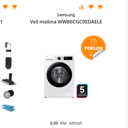
Samsung
01
Veš mašina WW80CGC0EDAELE
0,00
KM odmah