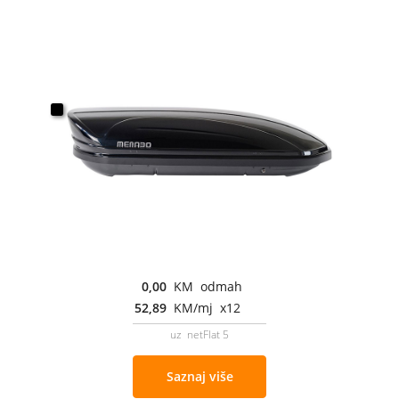
0,00
KM odmah
52,89
KM/mj x12
uz netFlat 5
Saznaj više