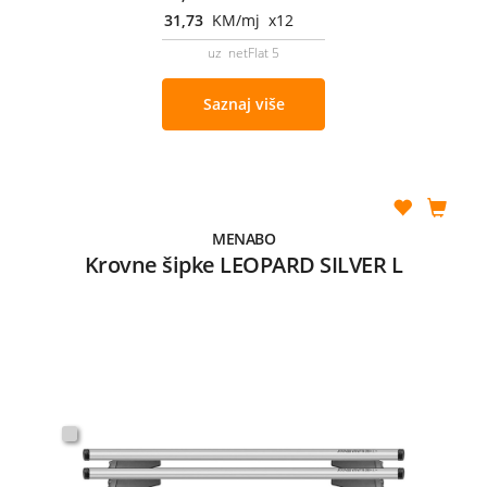
31,73
KM/mj x12
uz netFlat 5
Saznaj više
MENABO
Krovne šipke LEOPARD SILVER L