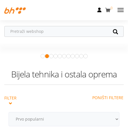
0
Mobilna
Fiksna
Ne propusti
HONOR poklone!
Internet
Uz
HONOR 600, 600 Pro i Magic 8
Pro
od 04.08.–31.08. očekuju te
Televizija
super pokloni!
Istraži ponudu
Dom
Bijela tehnika i ostala oprema
Uređaji
Pogodnosti
PONIŠTI FILTERE
FILTER
Akcije
Podrška