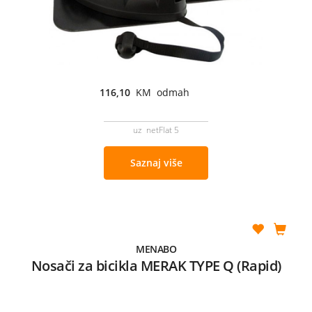
116,10
KM odmah
uz netFlat 5
Saznaj više
MENABO
Nosači za bicikla MERAK TYPE Q (Rapid)