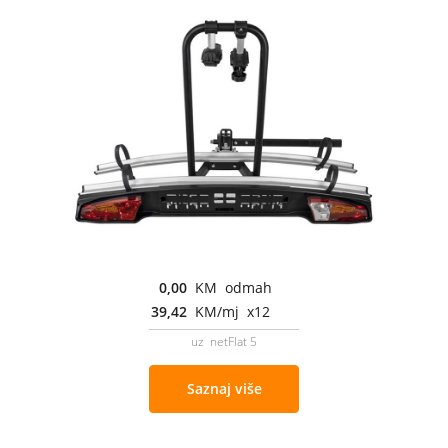
0,00
KM odmah
39,42
KM/mj x12
uz netFlat 5
Saznaj više