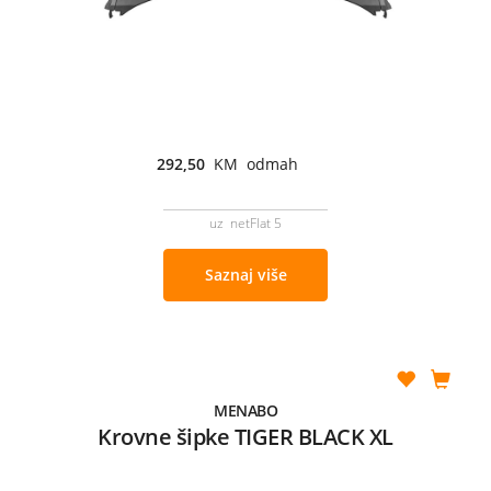
292,50
KM odmah
uz netFlat 5
Saznaj više
MENABO
Krovne šipke TIGER BLACK XL