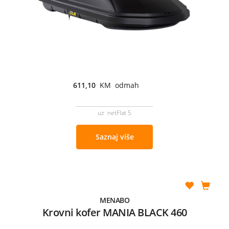
611,10
KM odmah
uz netFlat 5
Saznaj više
MENABO
Krovni kofer MANIA BLACK 460