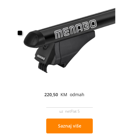
220,50
KM odmah
uz netFlat 5
Saznaj više