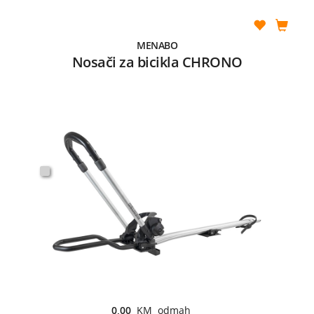
MENABO
Nosači za bicikla CHRONO
0,00
KM odmah