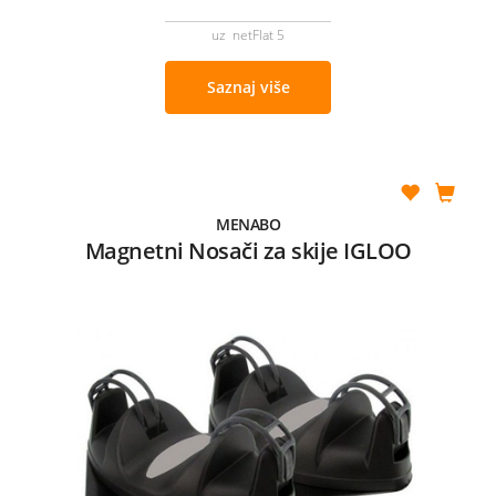
uz netFlat 5
Saznaj više
MENABO
Magnetni Nosači za skije IGLOO