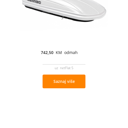
742,50
KM odmah
uz netFlat 5
Saznaj više