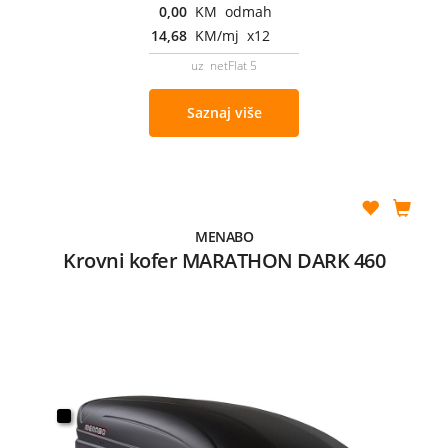
0,00
KM odmah
14,68
KM/mj x12
uz netFlat 5
Saznaj više
MENABO
Krovni kofer MARATHON DARK 460