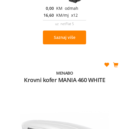
0,00
KM odmah
16,60
KM/mj x12
uz netFlat 5
Saznaj više
MENABO
Krovni kofer MANIA 460 WHITE