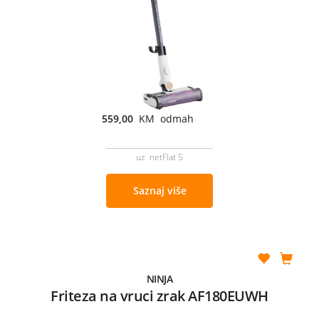
559,00
KM odmah
uz netFlat 5
Saznaj više
NINJA
Friteza na vruci zrak AF180EUWH