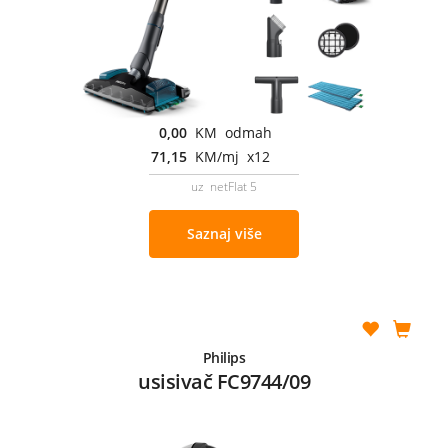
0,00
KM odmah
71,15
KM/mj x12
uz netFlat 5
Saznaj više
Philips
usisivač FC9744/09