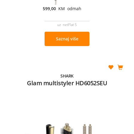
599,00
KM odmah
uz netFlat 5
Saznaj više
SHARK
Glam multistyler HD6052SEU