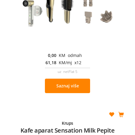
0,00
KM odmah
61,18
KM/mj x12
uz netFlat 5
Saznaj više
Krups
Kafe aparat Sensation Milk Pepite