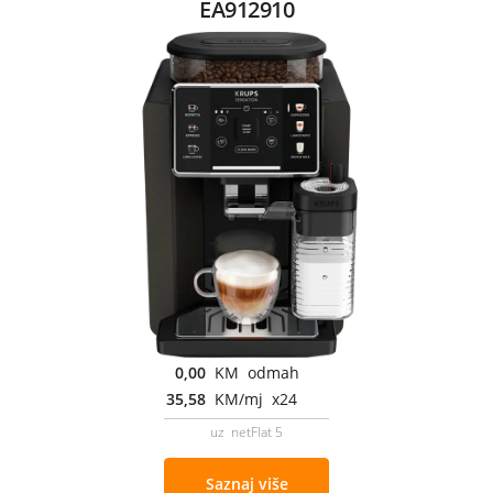
EA912910
0,00
KM odmah
35,58
KM/mj x24
uz netFlat 5
Saznaj više