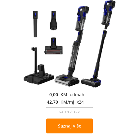
0,00
KM odmah
42,70
KM/mj x24
uz netFlat 5
Saznaj više