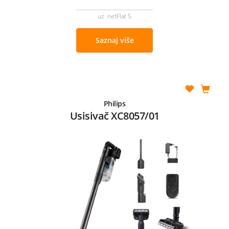
uz netFlat 5
Saznaj više
Philips
Usisivač XC8057/01