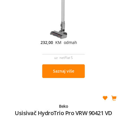
232,00
KM odmah
uz netFlat 5
Saznaj više
Beko
Usisivač HydroTrio Pro VRW 90421 VD