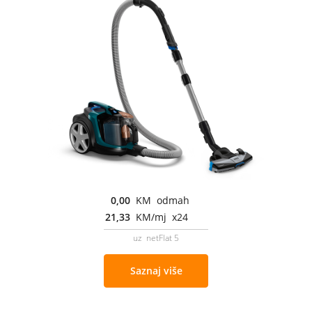
0,00
KM odmah
21,33
KM/mj x24
uz netFlat 5
Saznaj više