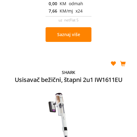
0,00
KM odmah
7,66
KM/mj x24
uz netFlat 5
Saznaj više
SHARK
Usisavač bežični, štapni 2u1 IW1611EU