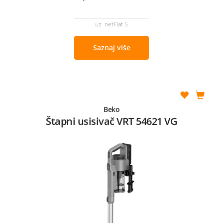
uz netFlat 5
Saznaj više
Beko
Štapni usisivač VRT 54621 VG