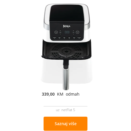
339,00
KM odmah
uz netFlat 5
Saznaj više