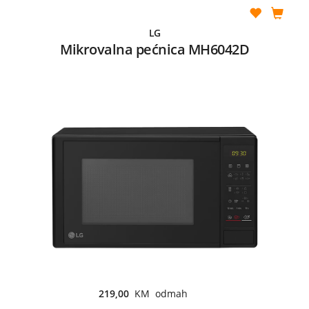
LG
Mikrovalna pećnica MH6042D
219,00
KM odmah