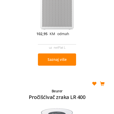
102,95
KM odmah
uz netFlat L
Saznaj više
Beurer
Pročišćivač zraka LR 400