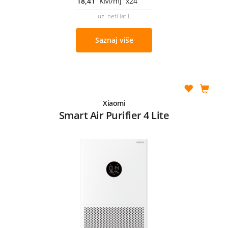
18,41
KM/mj x24
uz netFlat L
Saznaj više
Xiaomi
Smart Air Purifier 4 Lite