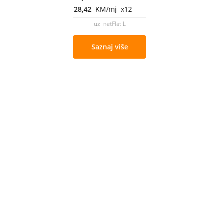
28,42
KM/mj x12
uz netFlat L
Saznaj više