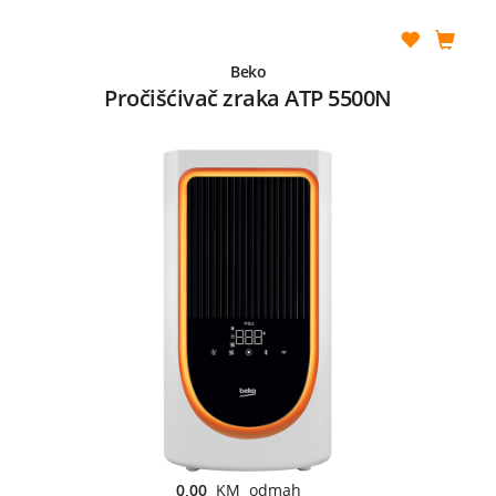
Beko
Pročišćivač zraka ATP 5500N
0,00
KM odmah