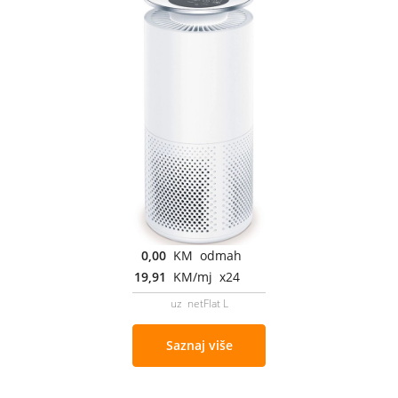
0,00
KM odmah
19,91
KM/mj x24
uz netFlat L
Saznaj više