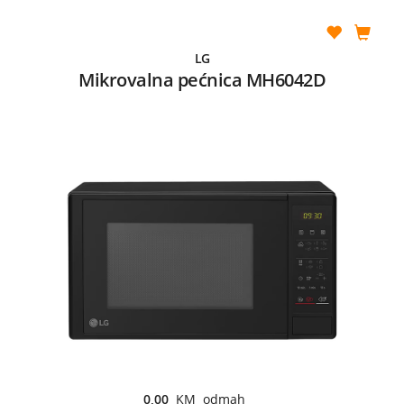
LG
Mikrovalna pećnica MH6042D
0,00
KM odmah