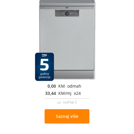
0,00
KM odmah
33,44
KM/mj x24
uz netFlat S
Saznaj više