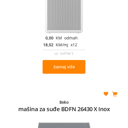
0,00
KM odmah
18,02
KM/mj x12
uz netFlat S
Saznaj više
Beko
mašina za suđe BDFN 26430 X Inox