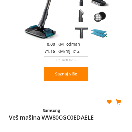
0,00
KM odmah
71,15
KM/mj x12
uz netFlat S
Saznaj više
Samsung
Veš mašina WW80CGC0EDAELE