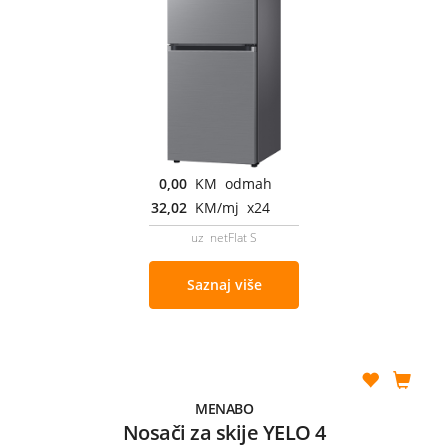
0,00
KM odmah
32,02
KM/mj x24
uz netFlat S
Saznaj više
MENABO
Nosači za skije YELO 4