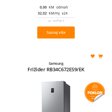
0,00
KM odmah
32,02
KM/mj x24
uz netFlat S
Saznaj više
Samsung
Frižider RB34C672ES9/EK