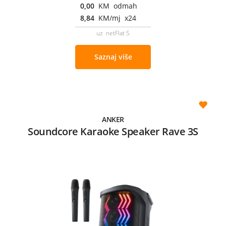
0,00
KM odmah
8,84
KM/mj x24
uz netFlat S
Saznaj više
ANKER
Soundcore Karaoke Speaker Rave 3S