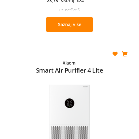
23,75
KM/mj x24
uz netFlat S
Saznaj više
Xiaomi
Smart Air Purifier 4 Lite