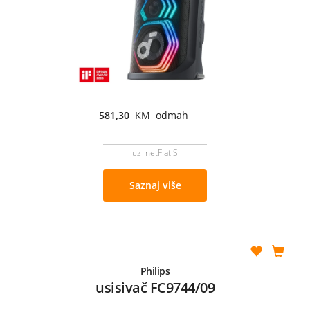
581,30
KM odmah
uz netFlat S
Saznaj više
Philips
usisivač FC9744/09