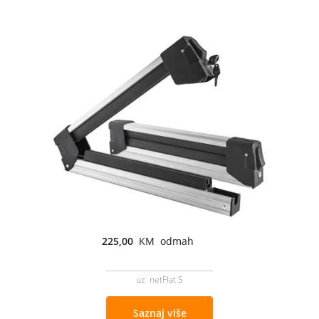
225,00
KM odmah
uz netFlat S
Saznaj više