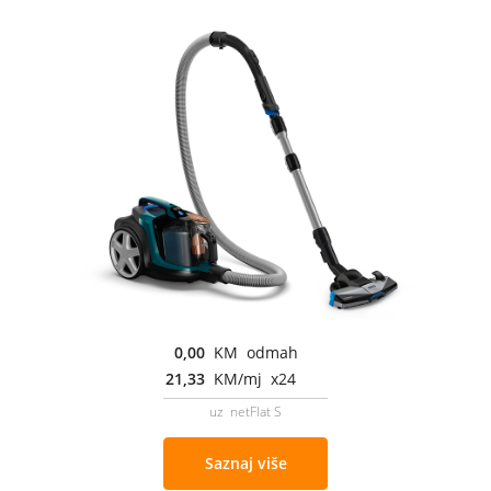
0,00
KM odmah
21,33
KM/mj x24
uz netFlat S
Saznaj više