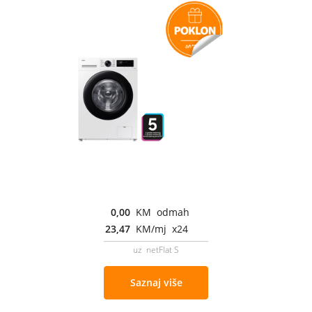
0,00
KM odmah
23,47
KM/mj x24
uz netFlat S
Saznaj više