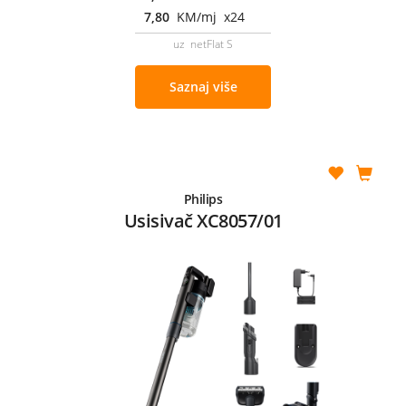
7,80
KM/mj x24
uz netFlat S
Saznaj više
Philips
Usisivač XC8057/01