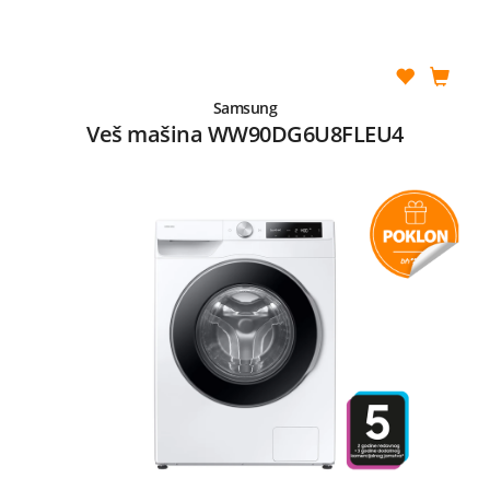
Samsung
Veš mašina WW90DG6U8FLEU4