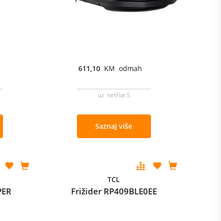
611,10
KM odmah
uz netFlat S
Saznaj više
TCL
PER
Frižider RP409BLE0EE