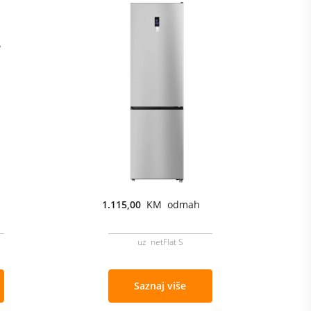
1.115,00
KM odmah
uz netFlat S
Saznaj više