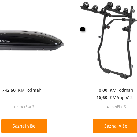
742,50
KM odmah
0,00
KM odmah
16,60
KM/mj x12
uz netFlat S
uz netFlat S
Saznaj više
Saznaj više