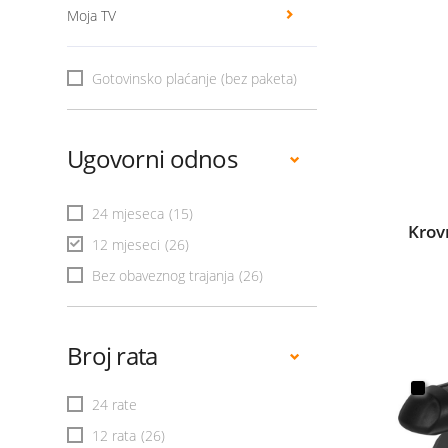
Moja TV
Gotovinsko plaćanje (bez paketa)
Ugovorni odnos
24 mjeseca
(15)
Krov
12 mjeseci
(26)
Bez obaveznog trajanja
(26)
Broj rata
24 rate
12 rata
(26)