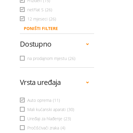
Frižideri
(15)
netFlat S
(26)
12 mjeseci
(26)
PONIŠTI FILTERE
Dostupno
na prodajnom mjestu
(26)
Vrsta uređaja
Auto oprema
(11)
Mali kućanski aparati
(30)
Uređaji za hlađenje
(23)
Pročišćivači zraka
(4)