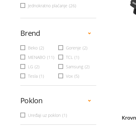
Jednokratno plaćanje
(26)
Brend
Beko
(2)
Gorenje
(2)
MENABO
(11)
TCL
(1)
LG
(2)
Samsung
(2)
Tesla
(1)
Vox
(5)
Poklon
Uređaji uz poklon
(1)
Krovn