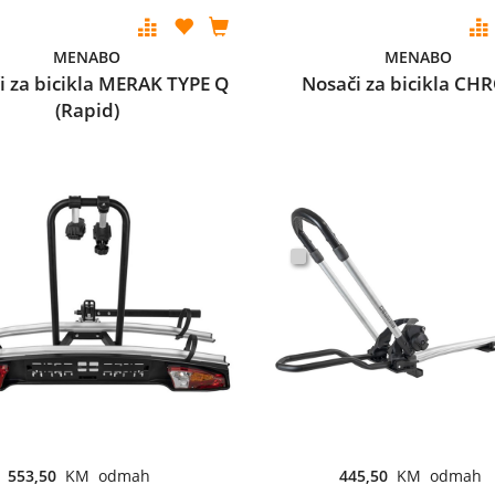
MENABO
MENABO
i za bicikla MERAK TYPE Q
Nosači za bicikla C
(Rapid)
553,50
KM odmah
445,50
KM odmah