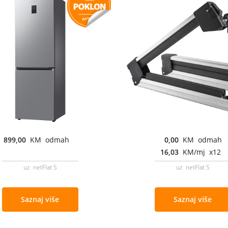
899,00
KM odmah
0,00
KM odmah
16,03
KM/mj x12
uz netFlat S
uz netFlat S
Saznaj više
Saznaj više