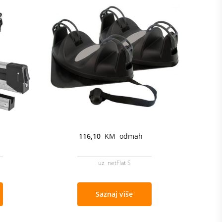
116,10
KM odmah
uz netFlat S
Saznaj više