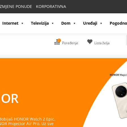
IZMJENE PONUDE
KORPORATIVNA
Internet
Televizija
Dom
Uređaji
Pogodno
0
Poređenje
Lista želja
kretu
e u jednom uređaju. Pratite svoje
te spremni za svaki izazov.