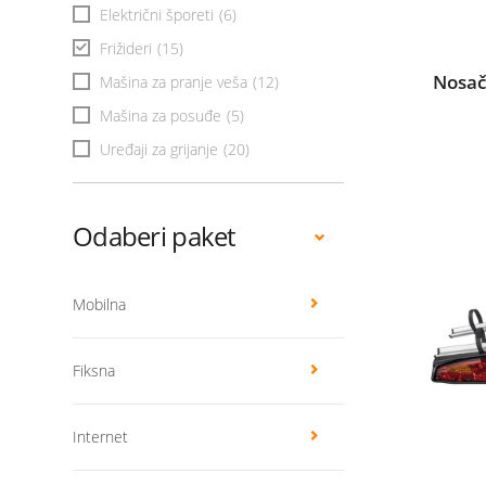
Električni šporeti
(6)
Frižideri
(15)
Nosač
Mašina za pranje veša
(12)
Mašina za posuđe
(5)
Uređaji za grijanje
(20)
Odaberi paket
Mobilna
Fiksna
Internet