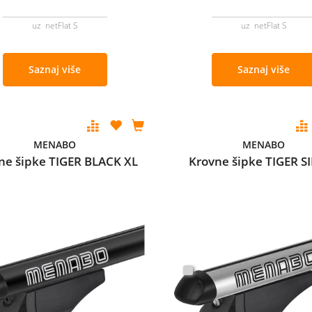
uz netFlat S
uz netFlat S
Saznaj više
Saznaj više
MENABO
MENABO
ne šipke TIGER BLACK XL
Krovne šipke TIGER S