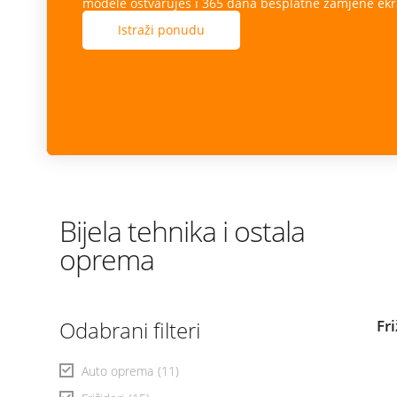
Istraži ponudu
Bijela tehnika i ostala
oprema
Odabrani filteri
Fr
Auto oprema
(11)