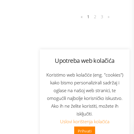
«
1
2
3
»
Program lojalnosti
Upotreba web kolačića
com
Bonus plus
sluga
Prijava za newsletter
Koristimo web kolačiće (eng. "cookies")
kako bismo personalizirali sadržaj i
oglase na našoj web stranici, te
elecom
omogućili najbolje korisničko iskustvo.
Ako ih ne želite koristiti, možete ih
isključiti.
Uslovi korištenja kolačića
Prihvati
👋 Zdravo, kako mogu pomoći?