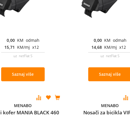
0,00
KM odmah
0,00
KM odmah
15,71
KM/mj x12
14,68
KM/mj x12
uz netFlat S
uz netFlat S
Saznaj više
Saznaj više
MENABO
MENABO
i kofer MANIA BLACK 460
Nosači za bicikla VI