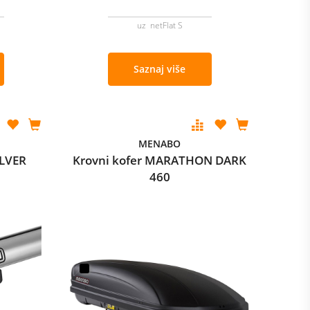
uz netFlat S
Saznaj više
MENABO
ILVER
Krovni kofer MARATHON DARK
460