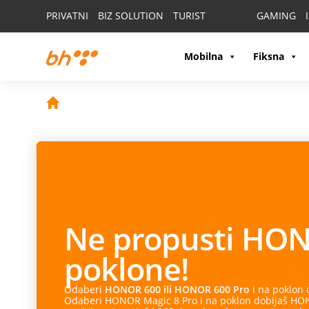
PRIVATNI
BIZ SOLUTION
TURIST
GAMING
Mobilna
Fiksna
Vaš partner u po
Apple Watch
spaja stil, inovaciju i napredne funkcij
zdravlje, treninge i obaveze, ostanite povezani i budi
Pronađite model koji odgovara vašem načinu života.