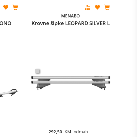
MENABO
HRONO
Krovne šipke LEOPARD SILVER L
292,50
KM odmah