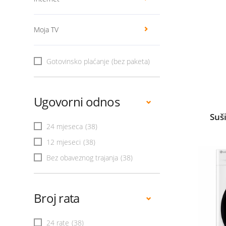
Moja TV
Gotovinsko plaćanje (bez paketa)
Ugovorni odnos
Suš
24 mjeseca
(38)
12 mjeseci
(38)
Bez obaveznog trajanja
(38)
Broj rata
24 rate
(38)