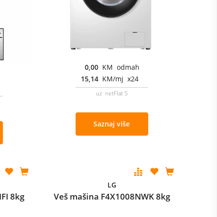
0,00
KM odmah
15,14
KM/mj x24
uz netFlat S
Saznaj više
LG
FI 8kg
Veš mašina F4X1008NWK 8kg