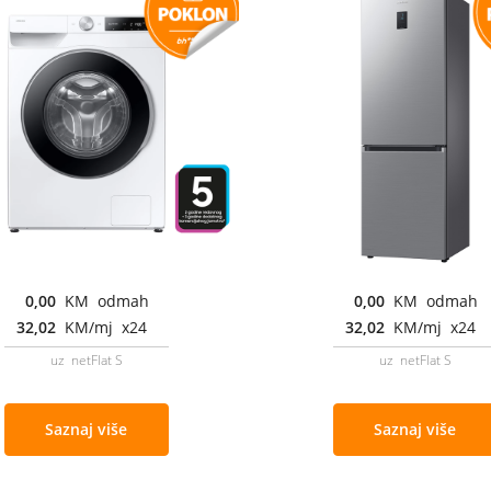
0,00
KM odmah
0,00
KM odmah
32,02
KM/mj x24
32,02
KM/mj x24
uz netFlat S
uz netFlat S
Saznaj više
Saznaj više