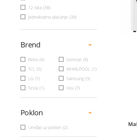
12 rata
(38)
Jednokratno plaćanje
(38)
Brend
Beko
(6)
Gorenje
(8)
TCL
(5)
WHIRLPOOL
(1)
LG
(7)
Samsung
(3)
Tesla
(1)
Vox
(7)
Poklon
Maš
Uređaji uz poklon
(2)