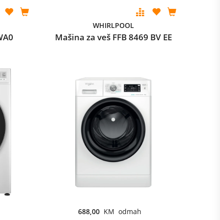
WHIRLPOOL
WA0
Mašina za veš FFB 8469 BV EE
688,00
KM odmah