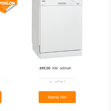
499,00
KM odmah
uz netFlat S
Saznaj više