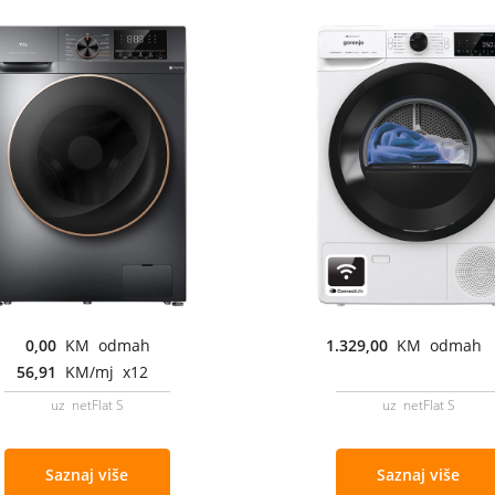
0,00
KM odmah
1.329,00
KM odmah
56,91
KM/mj x12
uz netFlat S
uz netFlat S
Saznaj više
Saznaj više