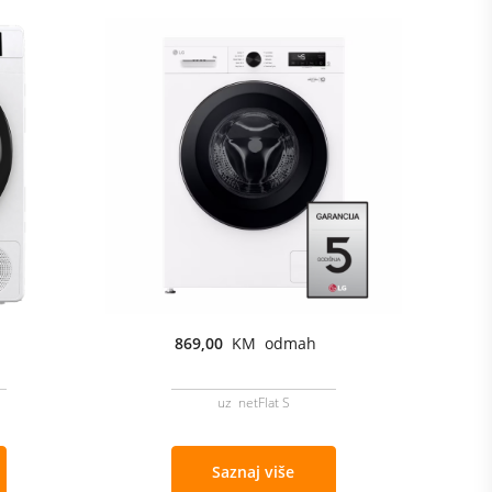
869,00
KM odmah
uz netFlat S
Saznaj više