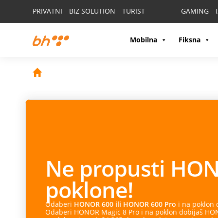
PRIVATNI
BIZ SOLUTION
TURIST
GAMING
Mobilna
Fiksna
Ne propusti
HON
poklone!
Odaberi
HONOR 600 ili HONOR 600 Pro
i na poklon
Odaberi HONOR Magic 8 Pro i na poklon dobijaš HONO