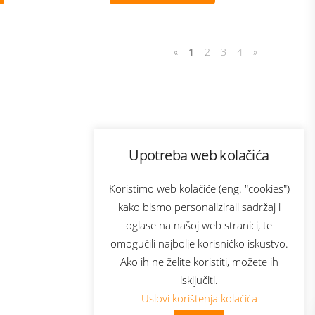
«
1
2
3
4
»
Program lojalnosti
Upotreba web kolačića
com
Bonus plus
sluga
Prijava za newsletter
Koristimo web kolačiće (eng. "cookies")
kako bismo personalizirali sadržaj i
oglase na našoj web stranici, te
elecom
omogućili najbolje korisničko iskustvo.
Ako ih ne želite koristiti, možete ih
isključiti.
Uslovi korištenja kolačića