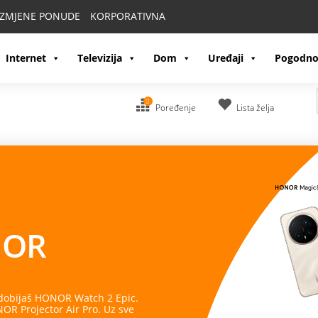
IZMJENE PONUDE
KORPORATIVNA
Internet
Televizija
Dom
Uređaji
Pogodno
0
Poređenje
Lista želja
OR
 dobijaš HONOR Watch 2 Epic.
R Projector Air Pro. Uz sve