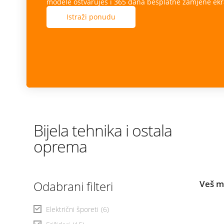
modele ostvaruješ i 365 dana besplatne zamjene ekr
Istraži ponudu
Bijela tehnika i ostala
oprema
Odabrani filteri
Veš 
Električni šporeti
(6)