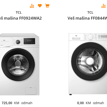
TCL
TCL
eš mašina FF0924WA2
Veš mašina FF0844
725,00
KM odmah
0,00
KM odmah