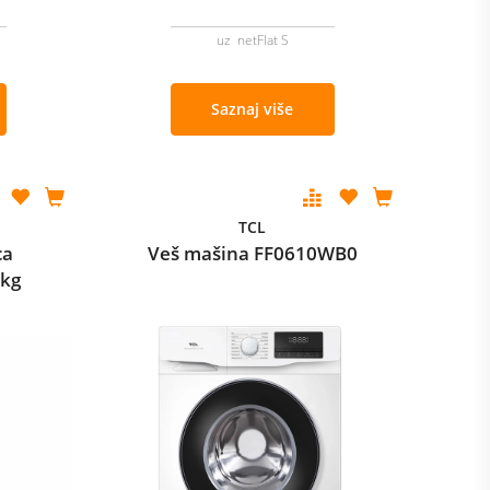
uz netFlat S
Saznaj više
TCL
ca
Veš mašina FF0610WB0
kg