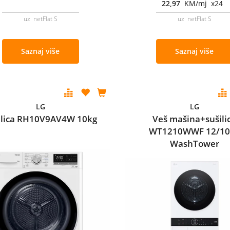
22,97
KM/mj x24
uz netFlat S
uz netFlat S
Saznaj više
Saznaj više
LG
LG
ilica RH10V9AV4W 10kg
Veš mašina+sušili
WT1210WWF 12/10
WashTower