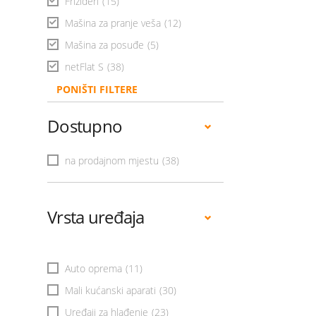
Frižideri
(15)
Mašina za pranje veša
(12)
Mašina za posuđe
(5)
netFlat S
(38)
PONIŠTI FILTERE
Dostupno
na prodajnom mjestu
(38)
Vrsta uređaja
Auto oprema
(11)
Mali kućanski aparati
(30)
Uređaji za hlađenje
(23)