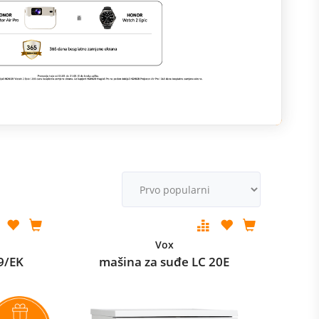
M
v
Vox
9/EK
mašina za suđe LC 20E