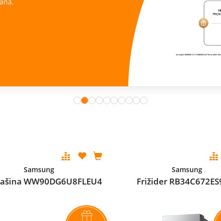
ana.
Samsung
Samsung
mašina WW90DG6U8FLEU4
Frižider RB34C672ES