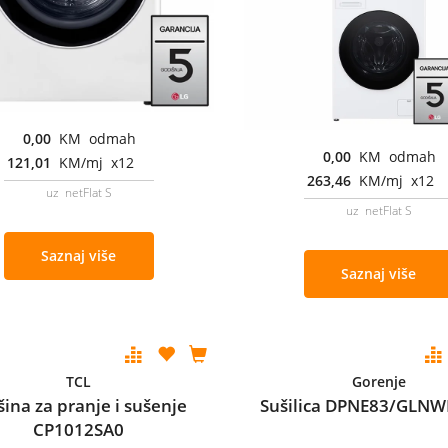
0,00
KM odmah
0,00
KM odmah
121,01
KM/mj x12
263,46
KM/mj x12
uz netFlat S
uz netFlat S
Saznaj više
Saznaj više
TCL
Gorenje
ina za pranje i sušenje
Sušilica DPNE83/GLNWI
CP1012SA0