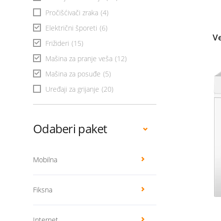
Pročišćivači zraka
(4)
Električni šporeti
(6)
V
Frižideri
(15)
Mašina za pranje veša
(12)
Mašina za posuđe
(5)
Uređaji za grijanje
(20)
Odaberi paket
Mobilna
Fiksna
Internet