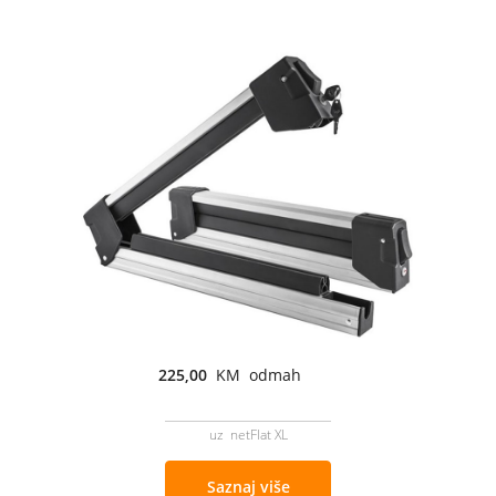
225,00
KM odmah
uz netFlat XL
Saznaj više