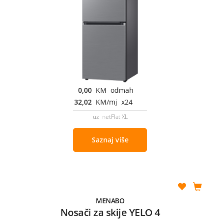
0,00
KM odmah
32,02
KM/mj x24
uz netFlat XL
Saznaj više
MENABO
Nosači za skije YELO 4