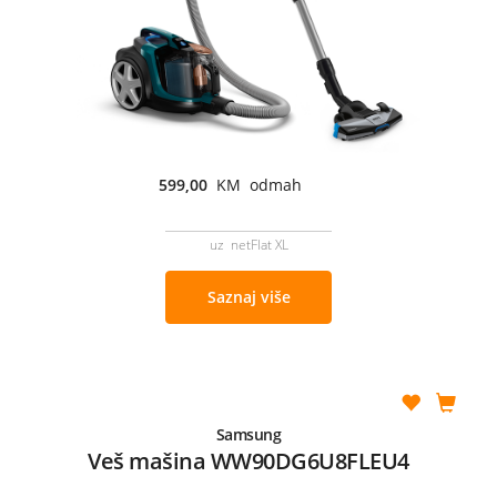
599,00
KM odmah
uz netFlat XL
Saznaj više
Samsung
Veš mašina WW90DG6U8FLEU4