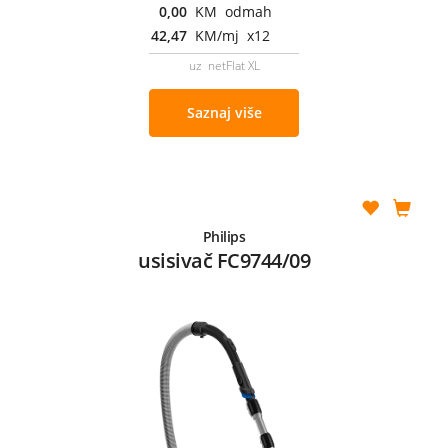
0,00
KM odmah
42,47
KM/mj x12
uz netFlat XL
Saznaj više
Philips
usisivač FC9744/09