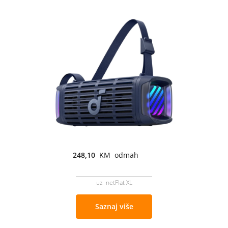
248,10
KM odmah
uz netFlat XL
Saznaj više