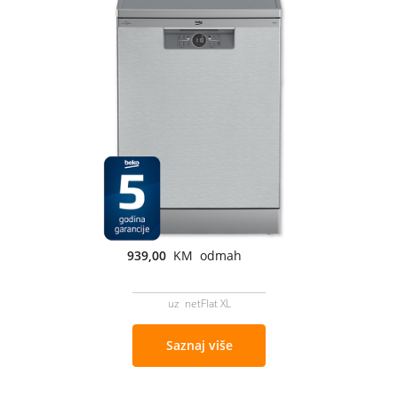
939,00
KM odmah
uz netFlat XL
Saznaj više