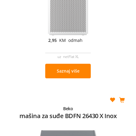
2,95
KM odmah
uz netFlat XL
Saznaj više
Beko
mašina za suđe BDFN 26430 X Inox