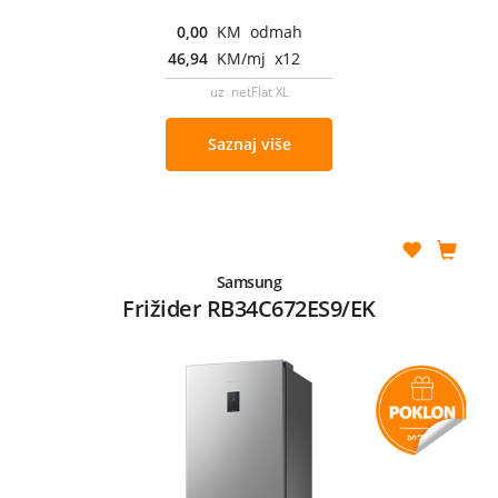
0,00
KM odmah
46,94
KM/mj x12
uz netFlat XL
Saznaj više
Samsung
Frižider RB34C672ES9/EK