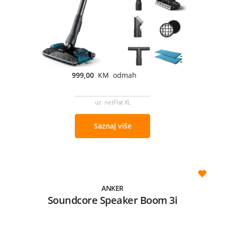
999,00
KM odmah
uz netFlat XL
Saznaj više
ANKER
Soundcore Speaker Boom 3i