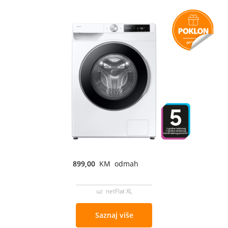
899,00
KM odmah
uz netFlat XL
Saznaj više