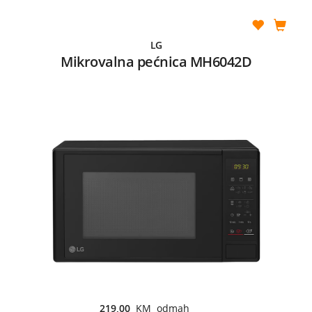
LG
Mikrovalna pećnica MH6042D
219,00
KM odmah