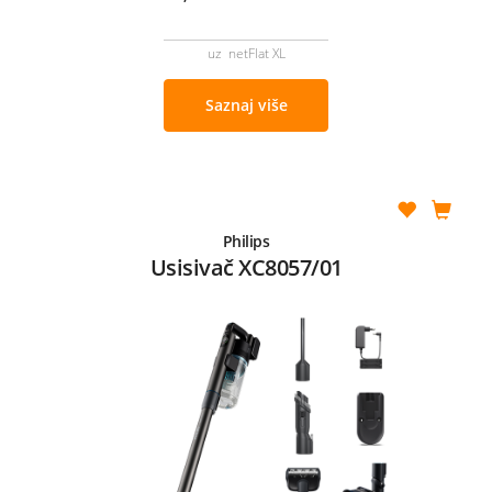
uz netFlat XL
Saznaj više
Philips
Usisivač XC8057/01