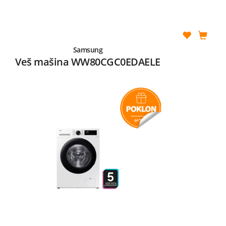
Samsung
Veš mašina WW80CGC0EDAELE