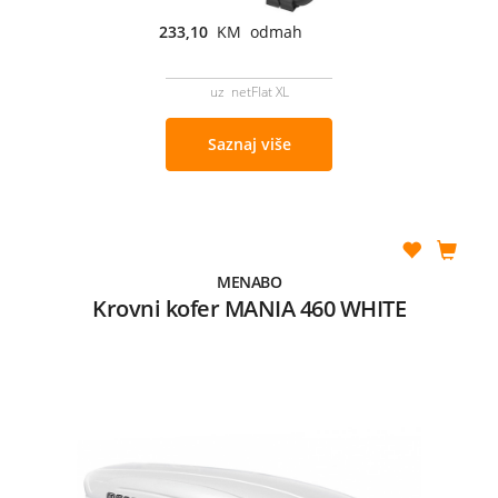
233,10
KM odmah
uz netFlat XL
Saznaj više
MENABO
Krovni kofer MANIA 460 WHITE