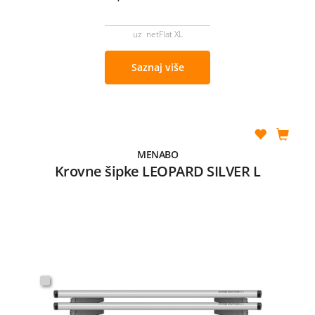
uz netFlat XL
Saznaj više
MENABO
Krovne šipke LEOPARD SILVER L