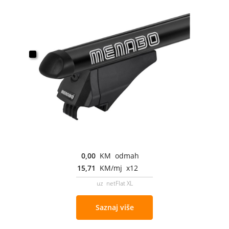
0,00
KM odmah
15,71
KM/mj x12
uz netFlat XL
Saznaj više