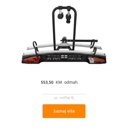
553,50
KM odmah
uz netFlat XL
Saznaj više