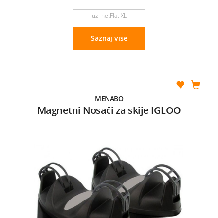
uz netFlat XL
Saznaj više
MENABO
Magnetni Nosači za skije IGLOO