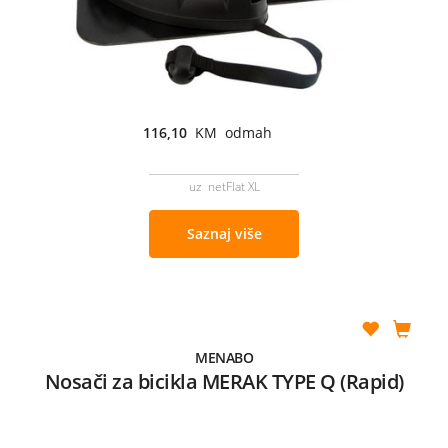
116,10
KM odmah
uz netFlat XL
Saznaj više
MENABO
Nosači za bicikla MERAK TYPE Q (Rapid)