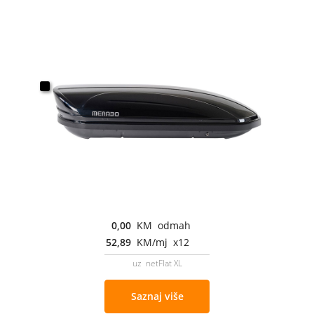
0,00
KM odmah
52,89
KM/mj x12
uz netFlat XL
Saznaj više