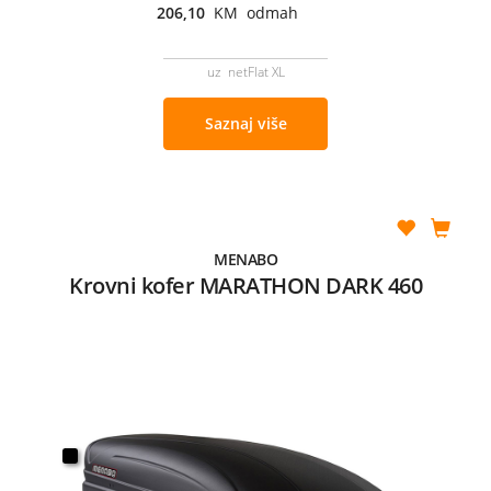
206,10
KM odmah
uz netFlat XL
Saznaj više
MENABO
Krovni kofer MARATHON DARK 460