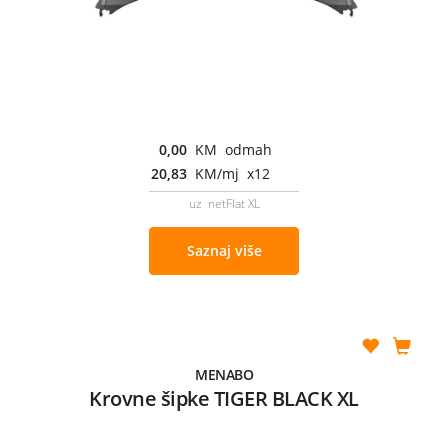
0,00
KM odmah
20,83
KM/mj x12
uz netFlat XL
Saznaj više
MENABO
Krovne šipke TIGER BLACK XL