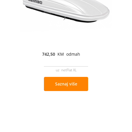
742,50
KM odmah
uz netFlat XL
Saznaj više