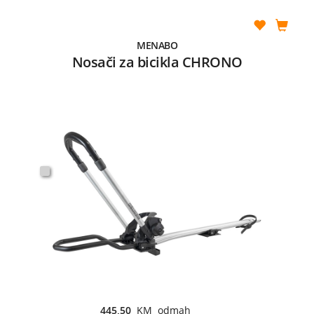
MENABO
Nosači za bicikla CHRONO
445,50
KM odmah