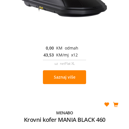
0,00
KM odmah
43,53
KM/mj x12
uz netFlat XL
Saznaj više
MENABO
Krovni kofer MANIA BLACK 460