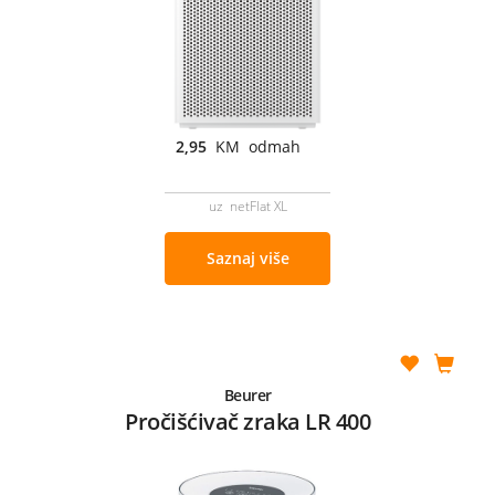
2,95
KM odmah
uz netFlat XL
Saznaj više
Beurer
Pročišćivač zraka LR 400