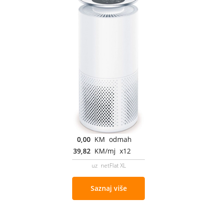
0,00
KM odmah
39,82
KM/mj x12
uz netFlat XL
Saznaj više