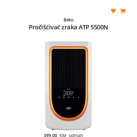
Beko
Pročišćivač zraka ATP 5500N
399,00
KM odmah