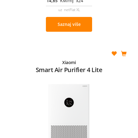
14,85
KM/mj x24
uz netFlat XL
Saznaj više
Xiaomi
Smart Air Purifier 4 Lite